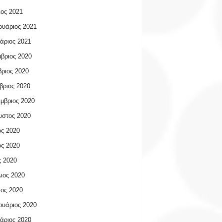
ος 2021
υάριος 2021
άριος 2021
βριος 2020
ριος 2020
βριος 2020
μβριος 2020
υστος 2020
ος 2020
ος 2020
 2020
ιος 2020
ος 2020
υάριος 2020
άριος 2020