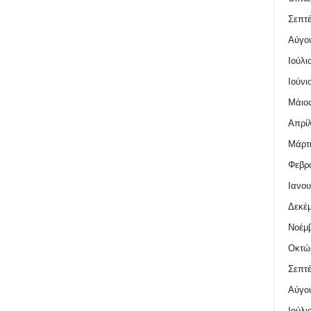
Σεπτέ
Αύγο
Ιούλι
Ιούνι
Μάιος
Απρίλ
Μάρτι
Φεβρο
Ιανου
Δεκέμ
Νοέμβ
Οκτώ
Σεπτέ
Αύγο
Ιούλι