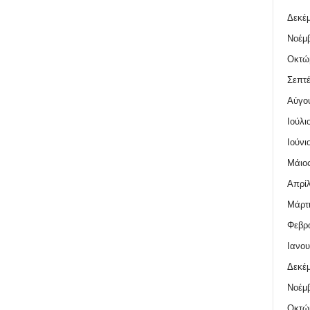
Δεκέμ
Νοέμβ
Οκτώ
Σεπτέ
Αύγο
Ιούλι
Ιούνι
Μάιος
Απρίλ
Μάρτι
Φεβρο
Ιανου
Δεκέμ
Νοέμβ
Οκτώ