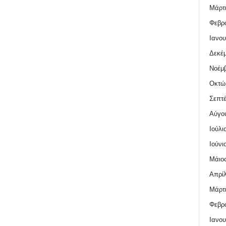
Μάρτι
Φεβρο
Ιανου
Δεκέμ
Νοέμβ
Οκτώ
Σεπτέ
Αύγο
Ιούλι
Ιούνι
Μάιος
Απρίλ
Μάρτι
Φεβρο
Ιανου