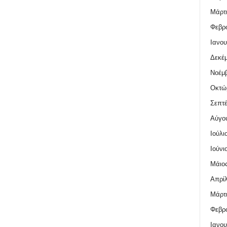
Μάρτι
Φεβρο
Ιανου
Δεκέμ
Νοέμβ
Οκτώ
Σεπτέ
Αύγο
Ιούλι
Ιούνι
Μάιος
Απρίλ
Μάρτι
Φεβρο
Ιανου