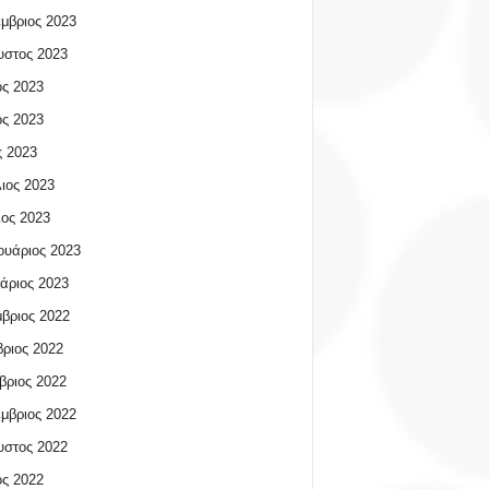
μβριος 2023
υστος 2023
ος 2023
ος 2023
 2023
ιος 2023
ος 2023
υάριος 2023
άριος 2023
βριος 2022
ριος 2022
βριος 2022
μβριος 2022
υστος 2022
ος 2022