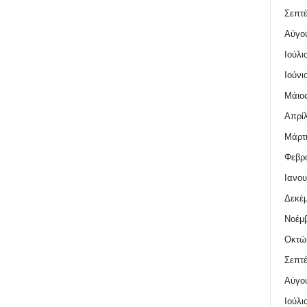
Σεπτέ
Αύγο
Ιούλι
Ιούνι
Μάιος
Απρίλ
Μάρτι
Φεβρο
Ιανου
Δεκέμ
Νοέμβ
Οκτώ
Σεπτέ
Αύγο
Ιούλι