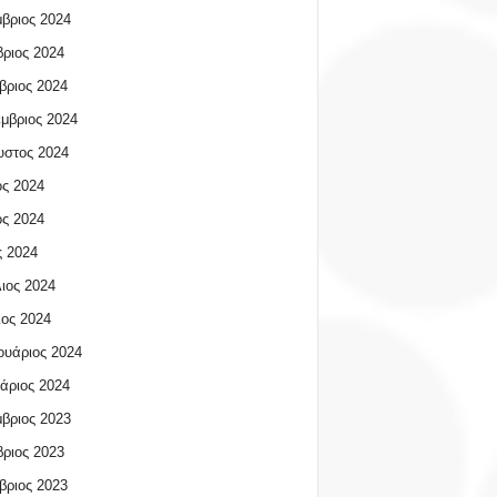
βριος 2024
ριος 2024
βριος 2024
μβριος 2024
υστος 2024
ος 2024
ος 2024
 2024
ιος 2024
ος 2024
υάριος 2024
άριος 2024
βριος 2023
ριος 2023
βριος 2023