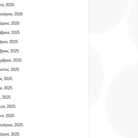
ος 2026
υάριος 2026
άριος 2026
βριος 2025
ριος 2025
βριος 2025
μβριος 2025
υστος 2025
ος 2025
ος 2025
 2025
ιος 2025
ος 2025
υάριος 2025
άριος 2025