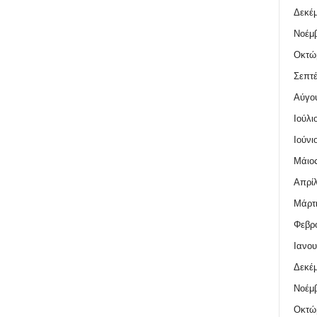
Δεκέμ
Νοέμβ
Οκτώ
Σεπτέ
Αύγο
Ιούλι
Ιούνι
Μάιος
Απρίλ
Μάρτι
Φεβρο
Ιανου
Δεκέμ
Νοέμβ
Οκτώ