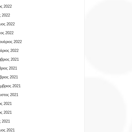
ος 2022
 2022
ιος 2022
ος 2022
υάριος 2022
άριος 2022
βριος 2021
ριος 2021
βριος 2021
μβριος 2021
υστος 2021
ος 2021
ος 2021
 2021
ιος 2021