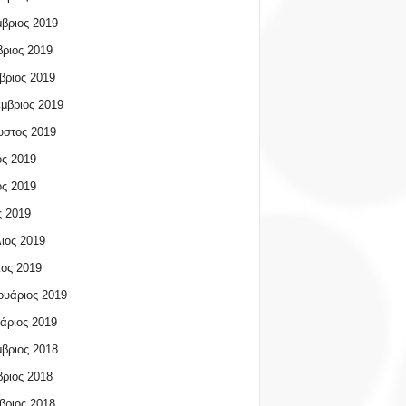
βριος 2019
ριος 2019
βριος 2019
μβριος 2019
υστος 2019
ος 2019
ος 2019
 2019
ιος 2019
ος 2019
υάριος 2019
άριος 2019
βριος 2018
ριος 2018
βριος 2018