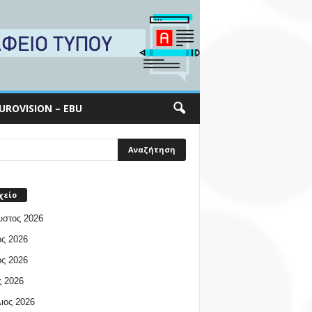
UROVISION – EBU
χείο
υστος 2026
ος 2026
ος 2026
 2026
ιος 2026