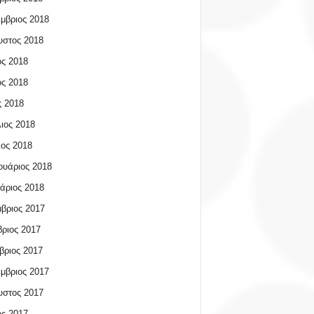
μβριος 2018
υστος 2018
ος 2018
ος 2018
 2018
ιος 2018
ος 2018
υάριος 2018
άριος 2018
βριος 2017
ριος 2017
βριος 2017
μβριος 2017
υστος 2017
ος 2017