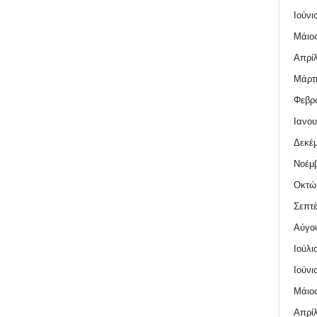
Ιούνι
Μάιος
Απρίλ
Μάρτι
Φεβρο
Ιανου
Δεκέμ
Νοέμβ
Οκτώ
Σεπτέ
Αύγο
Ιούλι
Ιούνι
Μάιος
Απρίλ