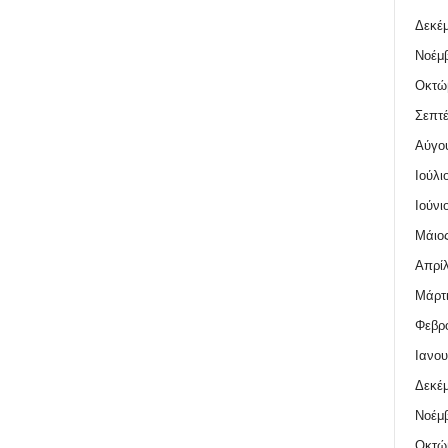
Δεκέμ
Νοέμβ
Οκτώ
Σεπτέ
Αύγο
Ιούλι
Ιούνι
Μάιος
Απρίλ
Μάρτι
Φεβρο
Ιανου
Δεκέμ
Νοέμβ
Οκτώ