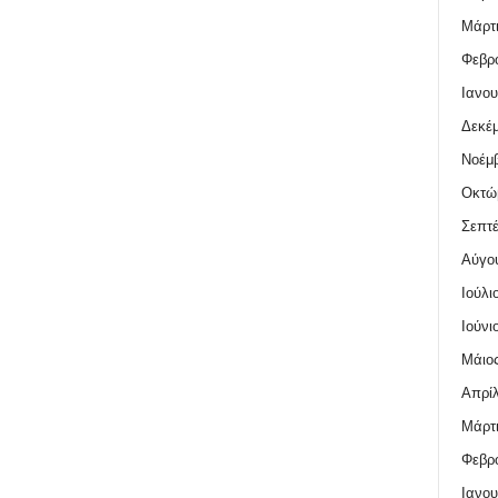
Μάρτι
Φεβρο
Ιανου
Δεκέμ
Νοέμβ
Οκτώ
Σεπτέ
Αύγο
Ιούλι
Ιούνι
Μάιος
Απρίλ
Μάρτι
Φεβρο
Ιανου