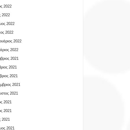
ος 2022
 2022
ιος 2022
ος 2022
υάριος 2022
άριος 2022
βριος 2021
ριος 2021
βριος 2021
μβριος 2021
υστος 2021
ος 2021
ος 2021
 2021
ιος 2021