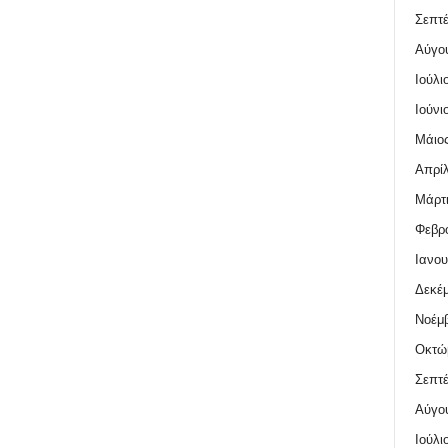
Σεπτέ
Αύγο
Ιούλι
Ιούνι
Μάιος
Απρίλ
Μάρτι
Φεβρο
Ιανου
Δεκέμ
Νοέμβ
Οκτώ
Σεπτέ
Αύγο
Ιούλι