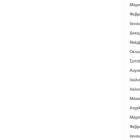
Μάρτι
Φεβρο
Ιανου
Δεκέμ
Νοέμβ
Οκτώ
Σεπτέ
Αύγο
Ιούλι
Ιούνι
Μάιος
Απρίλ
Μάρτι
Φεβρο
Ιανου