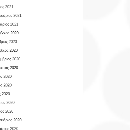
ος 2021
υάριος 2021
άριος 2021
βριος 2020
ριος 2020
βριος 2020
μβριος 2020
υστος 2020
ος 2020
ος 2020
 2020
ιος 2020
ος 2020
υάριος 2020
άριος 2020