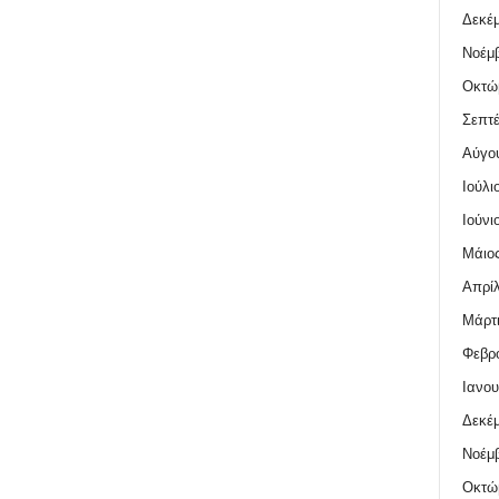
Δεκέμ
Νοέμβ
Οκτώ
Σεπτέ
Αύγο
Ιούλι
Ιούνι
Μάιος
Απρίλ
Μάρτι
Φεβρο
Ιανου
Δεκέμ
Νοέμβ
Οκτώ