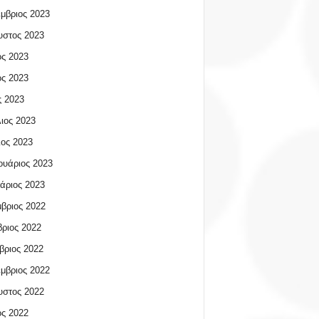
μβριος 2023
υστος 2023
ος 2023
ος 2023
 2023
ιος 2023
ος 2023
υάριος 2023
άριος 2023
βριος 2022
ριος 2022
βριος 2022
μβριος 2022
υστος 2022
ος 2022