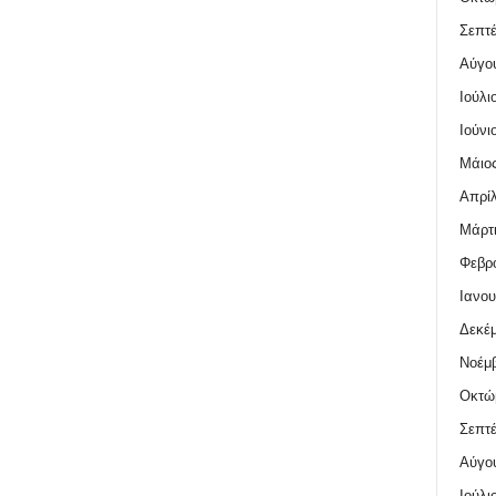
Σεπτέ
Αύγο
Ιούλι
Ιούνι
Μάιος
Απρίλ
Μάρτι
Φεβρο
Ιανου
Δεκέμ
Νοέμβ
Οκτώ
Σεπτέ
Αύγο
Ιούλι