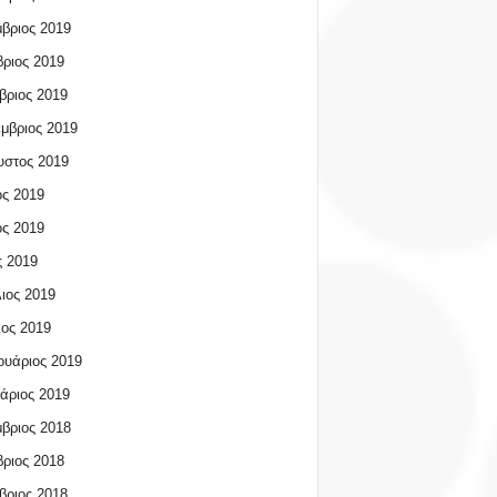
βριος 2019
ριος 2019
βριος 2019
μβριος 2019
υστος 2019
ος 2019
ος 2019
 2019
ιος 2019
ος 2019
υάριος 2019
άριος 2019
βριος 2018
ριος 2018
βριος 2018