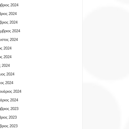
βριος 2024
ριος 2024
βριος 2024
μβριος 2024
υστος 2024
ος 2024
ος 2024
 2024
ιος 2024
ος 2024
υάριος 2024
άριος 2024
βριος 2023
ριος 2023
βριος 2023