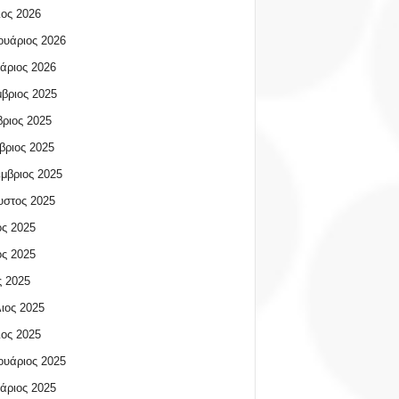
ος 2026
υάριος 2026
άριος 2026
βριος 2025
ριος 2025
βριος 2025
μβριος 2025
υστος 2025
ος 2025
ος 2025
 2025
ιος 2025
ος 2025
υάριος 2025
άριος 2025