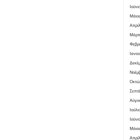
Ιούνι
Μάιος
Απρίλ
Μάρτι
Φεβρο
Ιανου
Δεκέμ
Νοέμβ
Οκτώ
Σεπτέ
Αύγο
Ιούλι
Ιούνι
Μάιος
Απρίλ