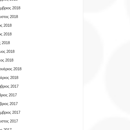
μβριος 2018
υστος 2018
ος 2018
ος 2018
 2018
ιος 2018
ος 2018
υάριος 2018
άριος 2018
βριος 2017
ριος 2017
βριος 2017
μβριος 2017
υστος 2017
ος 2017