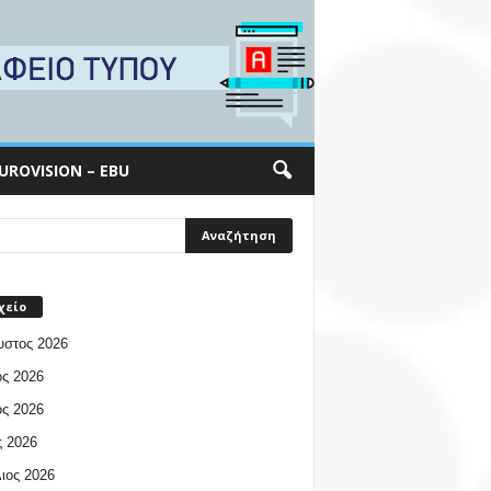
UROVISION – EBU
χείο
υστος 2026
ος 2026
ος 2026
 2026
ιος 2026