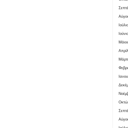
Σεπτέ
Αύγο
Ιούλι
Ιούνι
Μάιος
Απρίλ
Μάρτι
Φεβρο
Ιανου
Δεκέμ
Νοέμβ
Οκτώ
Σεπτέ
Αύγο
Ιούλι