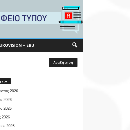
UROVISION – EBU
χείο
υστος 2026
ος 2026
ος 2026
 2026
ιος 2026