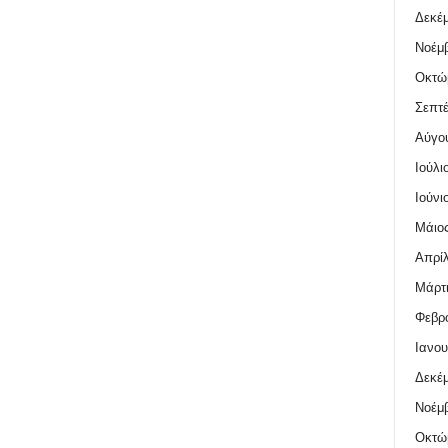
Δεκέμ
Νοέμβ
Οκτώ
Σεπτέ
Αύγο
Ιούλι
Ιούνι
Μάιος
Απρίλ
Μάρτι
Φεβρο
Ιανου
Δεκέμ
Νοέμβ
Οκτώ