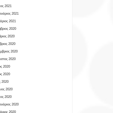
ος 2021
υάριος 2021
άριος 2021
βριος 2020
ριος 2020
βριος 2020
μβριος 2020
υστος 2020
ος 2020
ος 2020
 2020
ιος 2020
ος 2020
υάριος 2020
άριος 2020