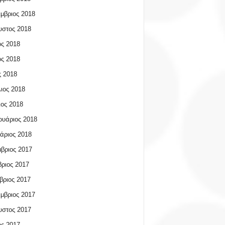
μβριος 2018
υστος 2018
ος 2018
ος 2018
 2018
ιος 2018
ος 2018
υάριος 2018
άριος 2018
βριος 2017
ριος 2017
βριος 2017
μβριος 2017
υστος 2017
ος 2017