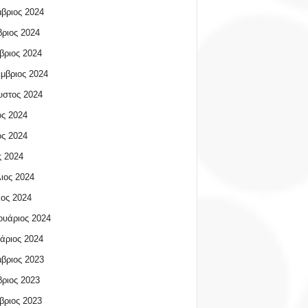
βριος 2024
ριος 2024
βριος 2024
μβριος 2024
υστος 2024
ος 2024
ος 2024
 2024
ιος 2024
ος 2024
υάριος 2024
άριος 2024
βριος 2023
ριος 2023
βριος 2023