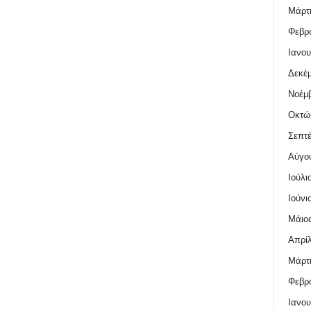
Μάρτι
Φεβρο
Ιανου
Δεκέμ
Νοέμβ
Οκτώ
Σεπτέ
Αύγο
Ιούλι
Ιούνι
Μάιος
Απρίλ
Μάρτι
Φεβρο
Ιανου