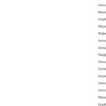
Ιούνι
Μάιος
Απρίλ
Μάρτι
Φεβρο
Ιανου
Δεκέμ
Νοέμβ
Οκτώ
Σεπτέ
Αύγο
Ιούλι
Ιούνι
Μάιος
Απρίλ