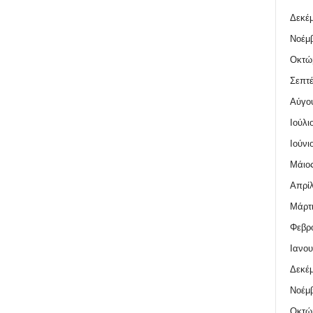
Δεκέμ
Νοέμβ
Οκτώ
Σεπτέ
Αύγο
Ιούλι
Ιούνι
Μάιος
Απρίλ
Μάρτι
Φεβρο
Ιανου
Δεκέμ
Νοέμβ
Οκτώ