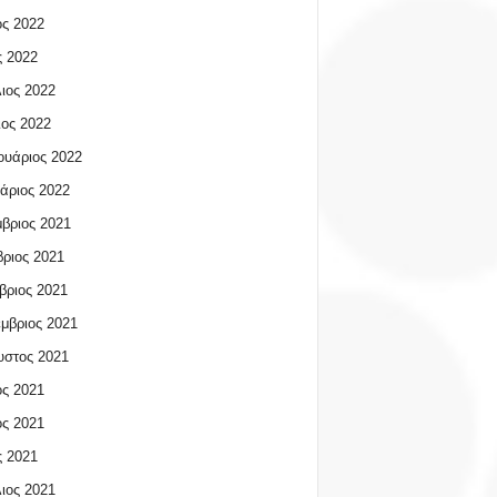
ος 2022
 2022
ιος 2022
ος 2022
υάριος 2022
άριος 2022
βριος 2021
ριος 2021
βριος 2021
μβριος 2021
υστος 2021
ος 2021
ος 2021
 2021
ιος 2021