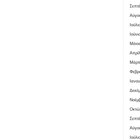
Σεπτέ
Αύγο
Ιούλι
Ιούνι
Μάιος
Απρίλ
Μάρτι
Φεβρο
Ιανου
Δεκέμ
Νοέμβ
Οκτώ
Σεπτέ
Αύγο
Ιούλι