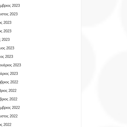
μβριος 2023
υστος 2023
ος 2023
ος 2023
 2023
ιος 2023
ος 2023
υάριος 2023
άριος 2023
βριος 2022
ριος 2022
βριος 2022
μβριος 2022
υστος 2022
ος 2022