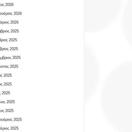
ος 2026
υάριος 2026
άριος 2026
βριος 2025
ριος 2025
βριος 2025
μβριος 2025
υστος 2025
ος 2025
ος 2025
 2025
ιος 2025
ος 2025
υάριος 2025
άριος 2025