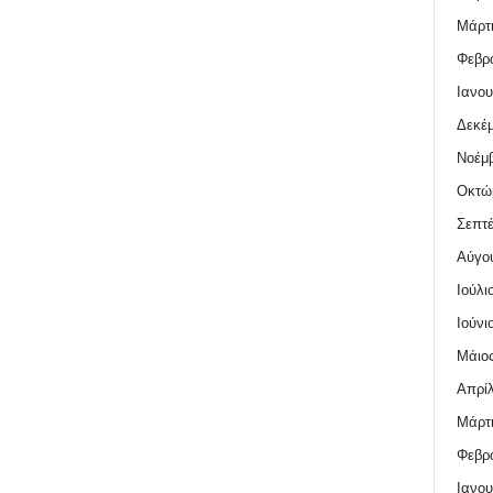
Μάρτι
Φεβρο
Ιανου
Δεκέμ
Νοέμβ
Οκτώ
Σεπτέ
Αύγο
Ιούλι
Ιούνι
Μάιος
Απρίλ
Μάρτι
Φεβρο
Ιανου