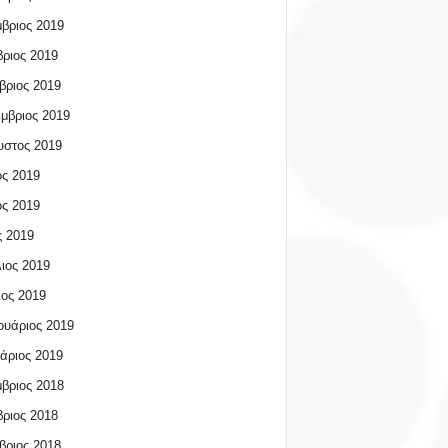
βριος 2019
ριος 2019
βριος 2019
μβριος 2019
υστος 2019
ος 2019
ος 2019
 2019
ιος 2019
ος 2019
υάριος 2019
άριος 2019
βριος 2018
ριος 2018
βριος 2018