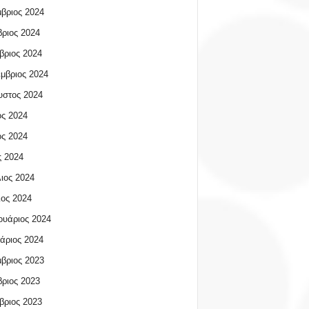
βριος 2024
ριος 2024
βριος 2024
μβριος 2024
υστος 2024
ος 2024
ος 2024
 2024
ιος 2024
ος 2024
υάριος 2024
άριος 2024
βριος 2023
ριος 2023
βριος 2023