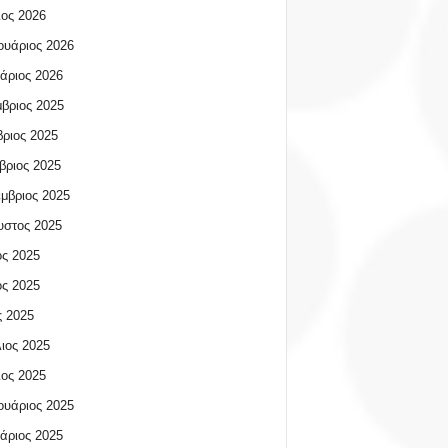
ος 2026
υάριος 2026
άριος 2026
βριος 2025
ριος 2025
βριος 2025
μβριος 2025
υστος 2025
ος 2025
ος 2025
 2025
ιος 2025
ος 2025
υάριος 2025
άριος 2025