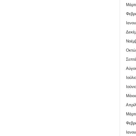
Μάρτι
Φεβρο
Ιανου
Δεκέμ
Νοέμβ
Οκτώ
Σεπτέ
Αύγο
Ιούλι
Ιούνι
Μάιος
Απρίλ
Μάρτι
Φεβρο
Ιανου