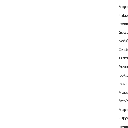
Μάρτι
Φεβρο
Ιανου
Δεκέμ
Νοέμβ
Οκτώ
Σεπτέ
Αύγο
Ιούλι
Ιούνι
Μάιος
Απρίλ
Μάρτι
Φεβρο
Ιανου