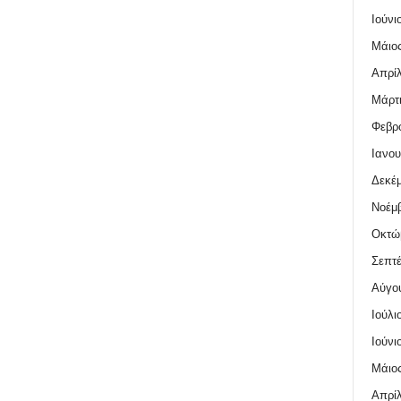
Ιούνι
Μάιος
Απρίλ
Μάρτι
Φεβρο
Ιανου
Δεκέμ
Νοέμβ
Οκτώ
Σεπτέ
Αύγο
Ιούλι
Ιούνι
Μάιος
Απρίλ