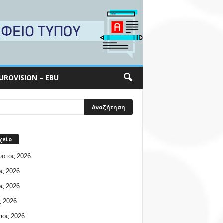
UROVISION – EBU
χείο
υστος 2026
ος 2026
ος 2026
 2026
ιος 2026