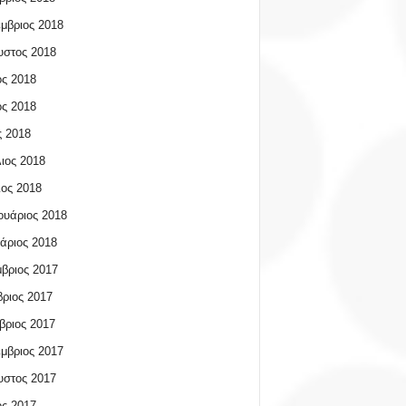
μβριος 2018
υστος 2018
ος 2018
ος 2018
 2018
ιος 2018
ος 2018
υάριος 2018
άριος 2018
βριος 2017
ριος 2017
βριος 2017
μβριος 2017
υστος 2017
ος 2017