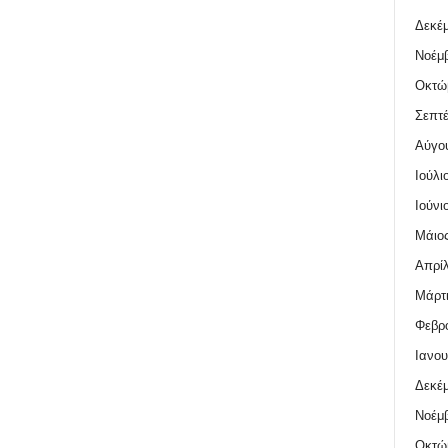
Δεκέμ
Νοέμβ
Οκτώ
Σεπτέ
Αύγο
Ιούλι
Ιούνι
Μάιος
Απρίλ
Μάρτι
Φεβρο
Ιανου
Δεκέμ
Νοέμβ
Οκτώ