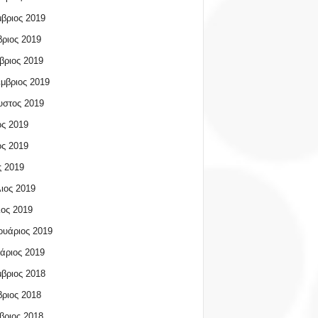
βριος 2019
ριος 2019
βριος 2019
μβριος 2019
υστος 2019
ος 2019
ος 2019
 2019
ιος 2019
ος 2019
υάριος 2019
άριος 2019
βριος 2018
ριος 2018
βριος 2018