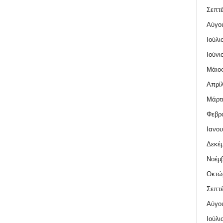
Σεπτέ
Αύγο
Ιούλι
Ιούνι
Μάιος
Απρίλ
Μάρτι
Φεβρο
Ιανου
Δεκέμ
Νοέμβ
Οκτώ
Σεπτέ
Αύγο
Ιούλι