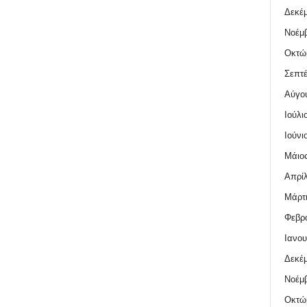
Δεκέμ
Νοέμβ
Οκτώ
Σεπτέ
Αύγο
Ιούλι
Ιούνι
Μάιος
Απρίλ
Μάρτι
Φεβρο
Ιανου
Δεκέμ
Νοέμβ
Οκτώ