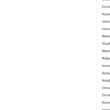
Σεπτέ
Αύγο
Ιούλι
Ιούνι
Μάιος
Απρίλ
Μάρτι
Φεβρο
Ιανου
Δεκέμ
Νοέμβ
Οκτώ
Σεπτέ
Αύγο
Ιούλι