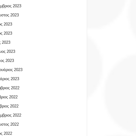
μβριος 2023
υστος 2023
ος 2023
ος 2023
 2023
ιος 2023
ος 2023
υάριος 2023
άριος 2023
βριος 2022
ριος 2022
βριος 2022
μβριος 2022
υστος 2022
ος 2022