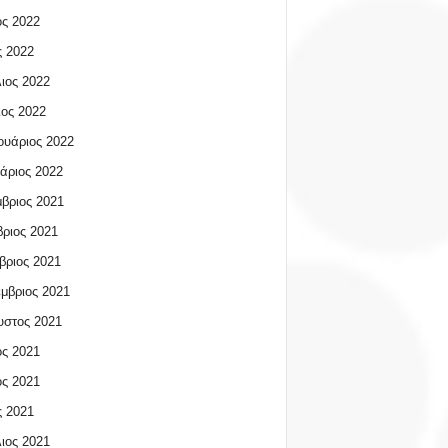
ος 2022
 2022
ιος 2022
ος 2022
υάριος 2022
άριος 2022
βριος 2021
ριος 2021
βριος 2021
μβριος 2021
υστος 2021
ος 2021
ος 2021
 2021
ιος 2021