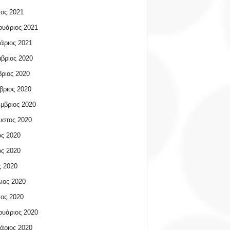
ος 2021
υάριος 2021
άριος 2021
βριος 2020
ριος 2020
βριος 2020
μβριος 2020
υστος 2020
ος 2020
ος 2020
 2020
ιος 2020
ος 2020
υάριος 2020
άριος 2020