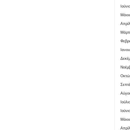
Ιούνι
Μάιος
Απρίλ
Μάρτι
Φεβρο
Ιανου
Δεκέμ
Νοέμβ
Οκτώ
Σεπτέ
Αύγο
Ιούλι
Ιούνι
Μάιος
Απρίλ