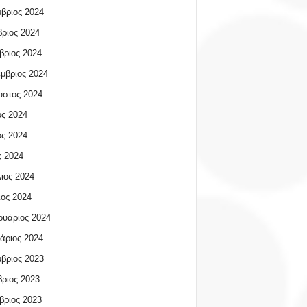
βριος 2024
ριος 2024
βριος 2024
μβριος 2024
υστος 2024
ος 2024
ος 2024
 2024
ιος 2024
ος 2024
υάριος 2024
άριος 2024
βριος 2023
ριος 2023
βριος 2023