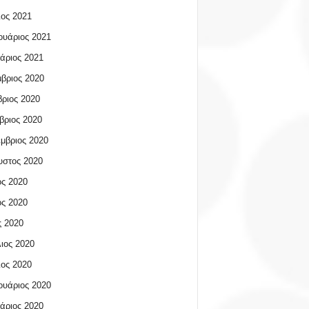
ος 2021
υάριος 2021
άριος 2021
βριος 2020
ριος 2020
βριος 2020
μβριος 2020
υστος 2020
ος 2020
ος 2020
 2020
ιος 2020
ος 2020
υάριος 2020
άριος 2020