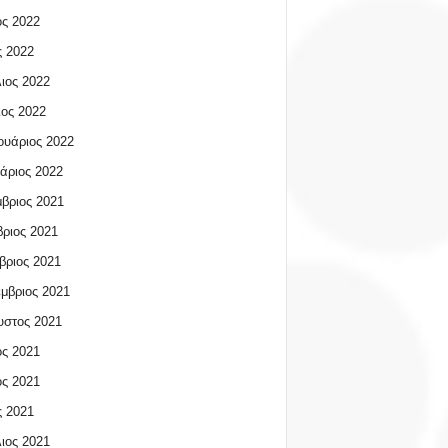
ος 2022
 2022
ιος 2022
ος 2022
υάριος 2022
άριος 2022
βριος 2021
ριος 2021
βριος 2021
μβριος 2021
υστος 2021
ος 2021
ος 2021
 2021
ιος 2021