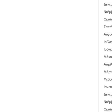
Δεκέμ
Νοέμβ
Οκτώ
Σεπτέ
Αύγο
Ιούλι
Ιούνι
Μάιος
Απρίλ
Μάρτι
Φεβρο
Ιανου
Δεκέμ
Νοέμβ
Οκτώ