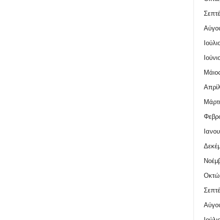
Σεπτέ
Αύγο
Ιούλι
Ιούνι
Μάιος
Απρίλ
Μάρτι
Φεβρο
Ιανου
Δεκέμ
Νοέμβ
Οκτώ
Σεπτέ
Αύγο
Ιούλι