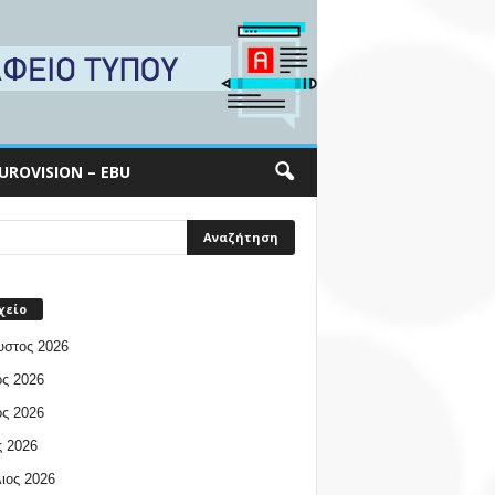
UROVISION – EBU
χείο
υστος 2026
ος 2026
ος 2026
 2026
ιος 2026