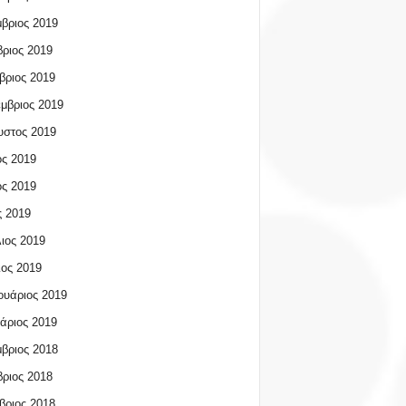
βριος 2019
ριος 2019
βριος 2019
μβριος 2019
υστος 2019
ος 2019
ος 2019
 2019
ιος 2019
ος 2019
υάριος 2019
άριος 2019
βριος 2018
ριος 2018
βριος 2018