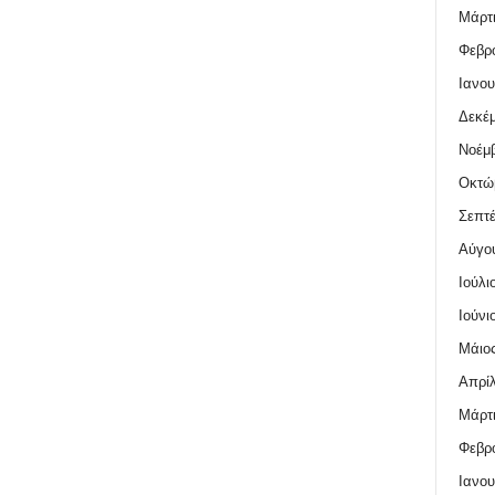
Μάρτι
Φεβρο
Ιανου
Δεκέμ
Νοέμβ
Οκτώ
Σεπτέ
Αύγο
Ιούλι
Ιούνι
Μάιος
Απρίλ
Μάρτι
Φεβρο
Ιανου