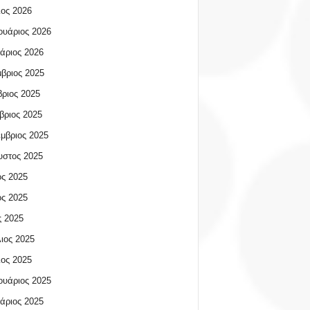
ος 2026
υάριος 2026
άριος 2026
βριος 2025
ριος 2025
βριος 2025
μβριος 2025
υστος 2025
ος 2025
ος 2025
 2025
ιος 2025
ος 2025
υάριος 2025
άριος 2025