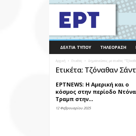
ΔΕΛΤΊΑ ΤΎΠΟΥ
ΤΗΛΕΌΡΑΣΗ
Αρχική
Ετικέτες
Δημοσιεύσεις με ετικέτες "Τζόναθ
Ετικέτα: Τζόναθαν Σάν
ΕΡΤNEWS: Η Αμερική και ο
κόσμος στην περίοδο Ντόν
Τραμπ στην...
12 Φεβρουαρίου 2025