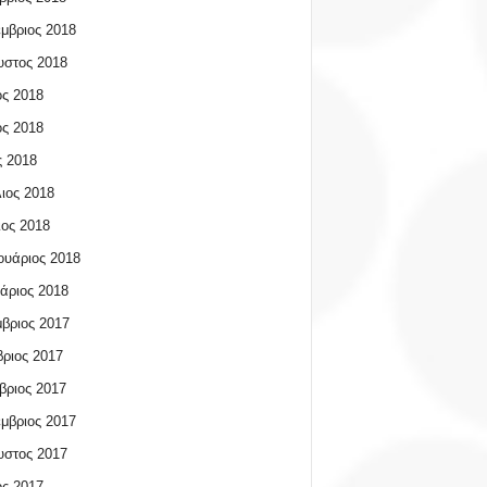
μβριος 2018
υστος 2018
ος 2018
ος 2018
 2018
ιος 2018
ος 2018
υάριος 2018
άριος 2018
βριος 2017
ριος 2017
βριος 2017
μβριος 2017
υστος 2017
ος 2017