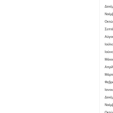
Δεκέμ
Νοέμβ
Οκτώ
Σεπτέ
Αύγο
Ιούλι
Ιούνι
Μάιος
Απρίλ
Μάρτι
Φεβρο
Ιανου
Δεκέμ
Νοέμβ
Οκτώ