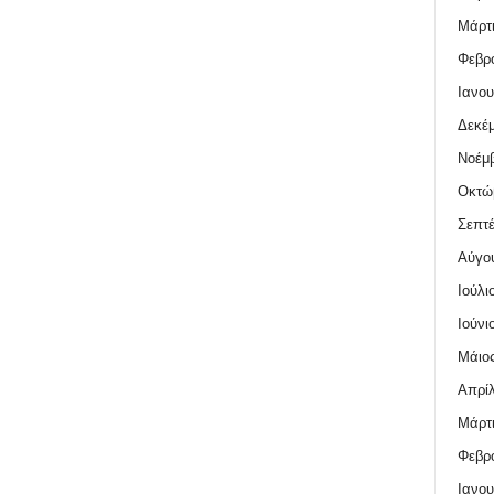
Μάρτι
Φεβρο
Ιανου
Δεκέμ
Νοέμβ
Οκτώ
Σεπτέ
Αύγο
Ιούλι
Ιούνι
Μάιος
Απρίλ
Μάρτι
Φεβρο
Ιανου