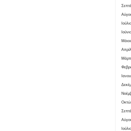
Σεπτέ
Αύγο
Ιούλι
Ιούνι
Μάιος
Απρίλ
Μάρτι
Φεβρο
Ιανου
Δεκέμ
Νοέμβ
Οκτώ
Σεπτέ
Αύγο
Ιούλι