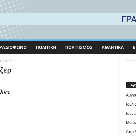
ΡΑΔΙΌΦΩΝΟ
ΠΟΛΙΤΙΚΉ
ΠΟΛΙΤΙΣΜΌΣ
ΑΘΛΗΤΙΚΆ
E
αν Σάντζερ"
τζερ
Αρ
αλντ
Αύγο
Ιούλι
Ιούνι
Μάιος
Απρίλ