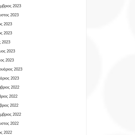
μβριος 2023
υστος 2023
ος 2023
ος 2023
 2023
ιος 2023
ος 2023
υάριος 2023
άριος 2023
βριος 2022
ριος 2022
βριος 2022
μβριος 2022
υστος 2022
ος 2022