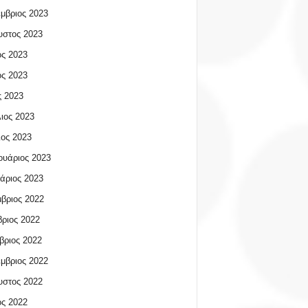
μβριος 2023
υστος 2023
ος 2023
ος 2023
 2023
ιος 2023
ος 2023
υάριος 2023
άριος 2023
βριος 2022
ριος 2022
βριος 2022
μβριος 2022
υστος 2022
ος 2022