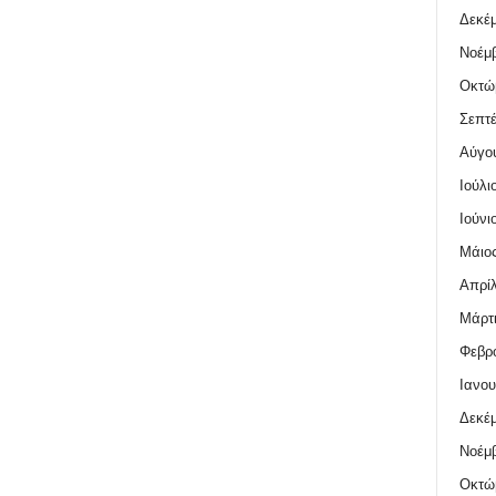
Δεκέμ
Νοέμβ
Οκτώ
Σεπτέ
Αύγο
Ιούλι
Ιούνι
Μάιος
Απρίλ
Μάρτι
Φεβρο
Ιανου
Δεκέμ
Νοέμβ
Οκτώ