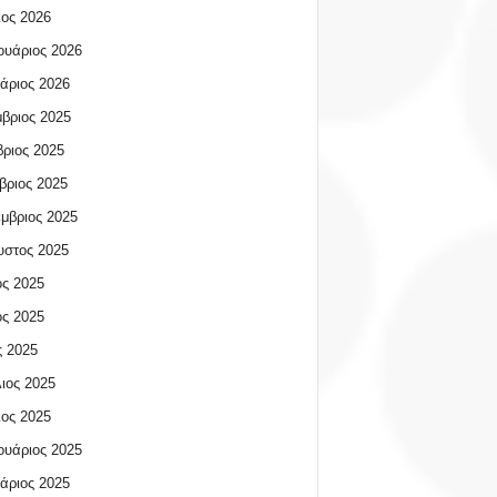
ος 2026
υάριος 2026
άριος 2026
βριος 2025
ριος 2025
βριος 2025
μβριος 2025
υστος 2025
ος 2025
ος 2025
 2025
ιος 2025
ος 2025
υάριος 2025
άριος 2025