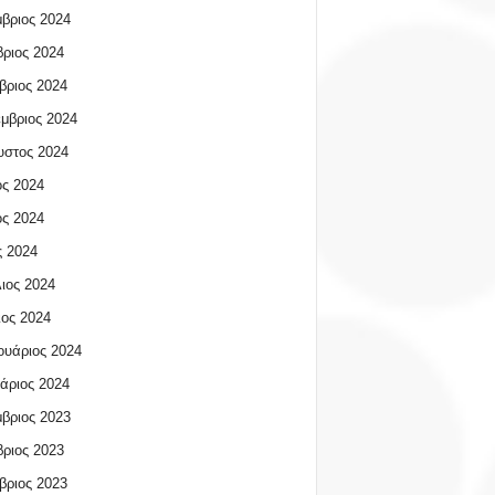
βριος 2024
ριος 2024
βριος 2024
μβριος 2024
υστος 2024
ος 2024
ος 2024
 2024
ιος 2024
ος 2024
υάριος 2024
άριος 2024
βριος 2023
ριος 2023
βριος 2023