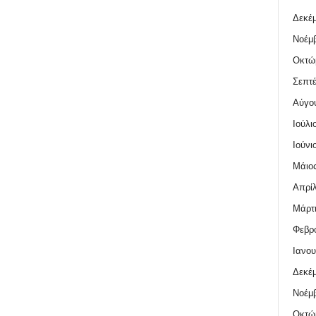
Δεκέμ
Νοέμβ
Οκτώ
Σεπτέ
Αύγο
Ιούλι
Ιούνι
Μάιος
Απρίλ
Μάρτι
Φεβρο
Ιανου
Δεκέμ
Νοέμβ
Οκτώ