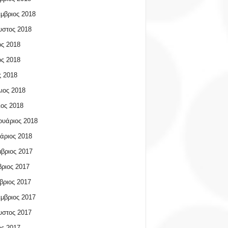
μβριος 2018
υστος 2018
ος 2018
ος 2018
 2018
ιος 2018
ος 2018
υάριος 2018
άριος 2018
βριος 2017
ριος 2017
βριος 2017
μβριος 2017
υστος 2017
ος 2017