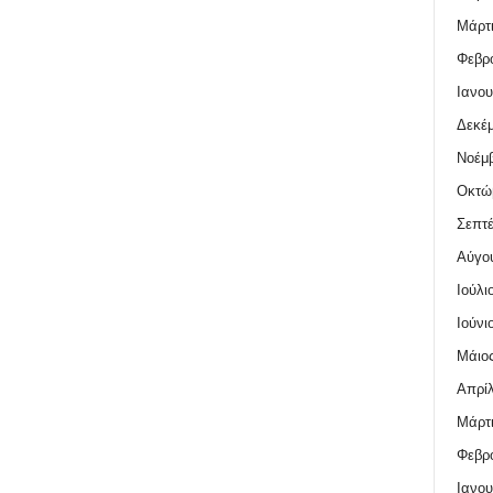
Μάρτι
Φεβρο
Ιανου
Δεκέμ
Νοέμβ
Οκτώ
Σεπτέ
Αύγο
Ιούλι
Ιούνι
Μάιος
Απρίλ
Μάρτι
Φεβρο
Ιανου