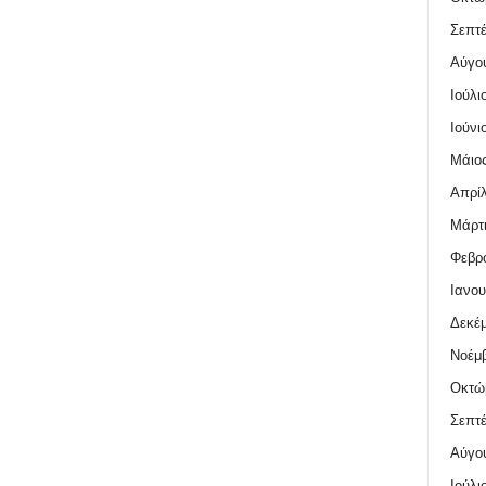
Σεπτέ
Αύγο
Ιούλι
Ιούνι
Μάιος
Απρίλ
Μάρτι
Φεβρο
Ιανου
Δεκέμ
Νοέμβ
Οκτώ
Σεπτέ
Αύγο
Ιούλι