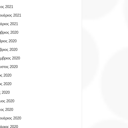
ος 2021
υάριος 2021
άριος 2021
βριος 2020
ριος 2020
βριος 2020
μβριος 2020
υστος 2020
ος 2020
ος 2020
 2020
ιος 2020
ος 2020
υάριος 2020
άριος 2020