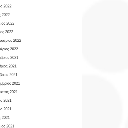
ος 2022
 2022
ιος 2022
ος 2022
υάριος 2022
άριος 2022
βριος 2021
ριος 2021
βριος 2021
μβριος 2021
υστος 2021
ος 2021
ος 2021
 2021
ιος 2021