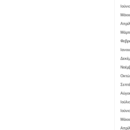
Ιούνι
Μάιος
Απρίλ
Μάρτι
Φεβρο
Ιανου
Δεκέμ
Νοέμβ
Οκτώ
Σεπτέ
Αύγο
Ιούλι
Ιούνι
Μάιος
Απρίλ