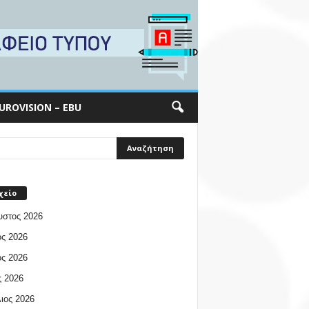
UROVISION – EBU
χείο
υστος 2026
ος 2026
ος 2026
 2026
ιος 2026