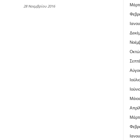
Μάρτι
28 Νοεμβρίου 2016
Φεβρο
Ιανου
Δεκέμ
Νοέμβ
Οκτώ
Σεπτέ
Αύγο
Ιούλι
Ιούνι
Μάιος
Απρίλ
Μάρτι
Φεβρο
Ιανου