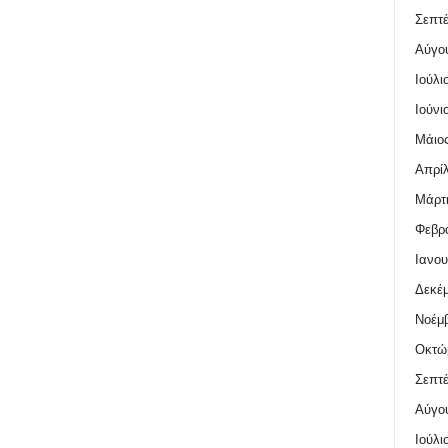
Σεπτέ
Αύγο
Ιούλι
Ιούνι
Μάιος
Απρίλ
Μάρτι
Φεβρο
Ιανου
Δεκέμ
Νοέμβ
Οκτώ
Σεπτέ
Αύγο
Ιούλι