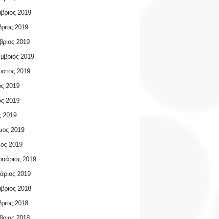
βριος 2019
ριος 2019
βριος 2019
μβριος 2019
υστος 2019
ος 2019
ος 2019
 2019
ιος 2019
ος 2019
υάριος 2019
άριος 2019
βριος 2018
ριος 2018
βριος 2018