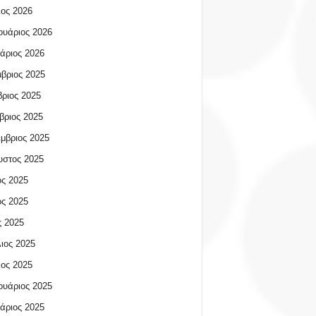
ος 2026
υάριος 2026
άριος 2026
βριος 2025
ριος 2025
βριος 2025
μβριος 2025
υστος 2025
ος 2025
ος 2025
 2025
ιος 2025
ος 2025
υάριος 2025
άριος 2025