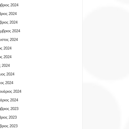
βριος 2024
ριος 2024
βριος 2024
μβριος 2024
υστος 2024
ος 2024
ος 2024
 2024
ιος 2024
ος 2024
υάριος 2024
άριος 2024
βριος 2023
ριος 2023
βριος 2023