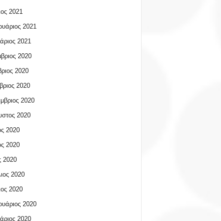
ος 2021
υάριος 2021
άριος 2021
βριος 2020
ριος 2020
βριος 2020
μβριος 2020
υστος 2020
ος 2020
ος 2020
 2020
ιος 2020
ος 2020
υάριος 2020
άριος 2020