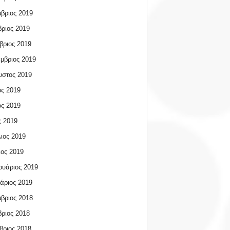
βριος 2019
ριος 2019
βριος 2019
μβριος 2019
υστος 2019
ος 2019
ος 2019
 2019
ιος 2019
ος 2019
υάριος 2019
άριος 2019
βριος 2018
ριος 2018
βριος 2018