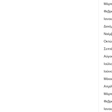
Μάρτι
Φεβρο
Ιανου
Δεκέμ
Νοέμβ
Οκτώ
Σεπτέ
Αύγο
Ιούλι
Ιούνι
Μάιος
Απρίλ
Μάρτι
Φεβρο
Ιανου