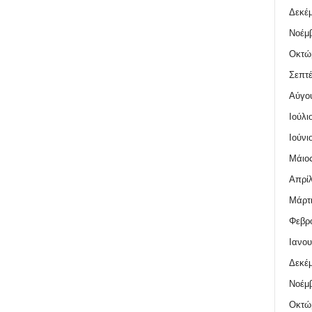
Δεκέμ
Νοέμβ
Οκτώ
Σεπτέ
Αύγο
Ιούλι
Ιούνι
Μάιος
Απρίλ
Μάρτι
Φεβρο
Ιανου
Δεκέμ
Νοέμβ
Οκτώ