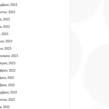
μβριος 2023
υστος 2023
ος 2023
ος 2023
 2023
ιος 2023
ος 2023
υάριος 2023
άριος 2023
βριος 2022
ριος 2022
βριος 2022
μβριος 2022
υστος 2022
ος 2022