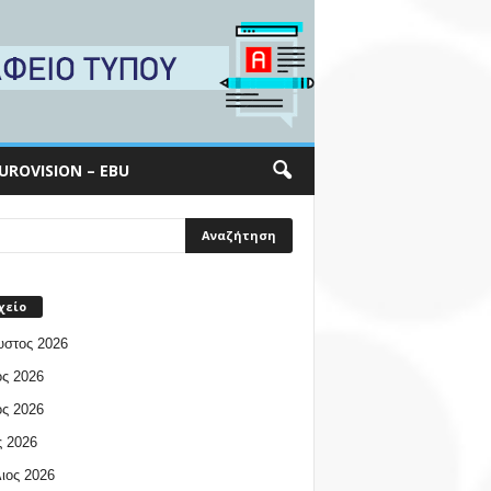
UROVISION – EBU
χείο
υστος 2026
ος 2026
ος 2026
 2026
ιος 2026