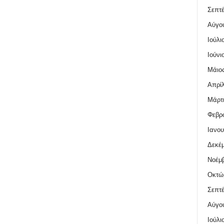
Σεπτέ
Αύγο
Ιούλι
Ιούνι
Μάιος
Απρίλ
Μάρτι
Φεβρο
Ιανου
Δεκέμ
Νοέμβ
Οκτώ
Σεπτέ
Αύγο
Ιούλι