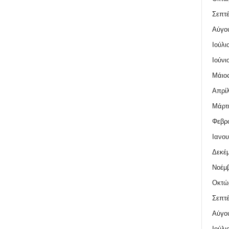
Σεπτέ
Αύγο
Ιούλι
Ιούνι
Μάιος
Απρίλ
Μάρτι
Φεβρο
Ιανου
Δεκέμ
Νοέμβ
Οκτώ
Σεπτέ
Αύγο
Ιούλι