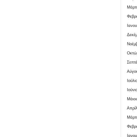
Μάρτι
Φεβρο
Ιανου
Δεκέμ
Νοέμβ
Οκτώ
Σεπτέ
Αύγο
Ιούλι
Ιούνι
Μάιος
Απρίλ
Μάρτι
Φεβρο
Ιανου