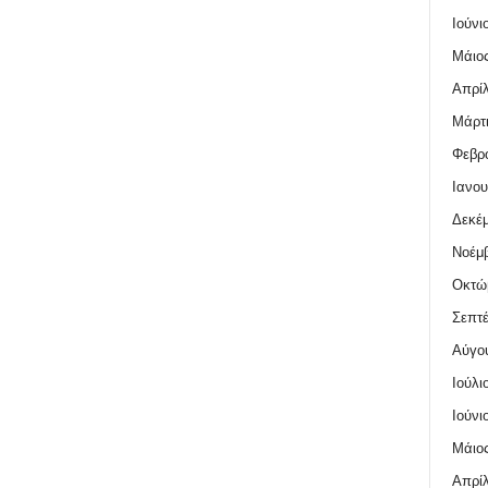
Ιούνι
Μάιος
Απρίλ
Μάρτι
Φεβρο
Ιανου
Δεκέμ
Νοέμβ
Οκτώ
Σεπτέ
Αύγο
Ιούλι
Ιούνι
Μάιος
Απρίλ