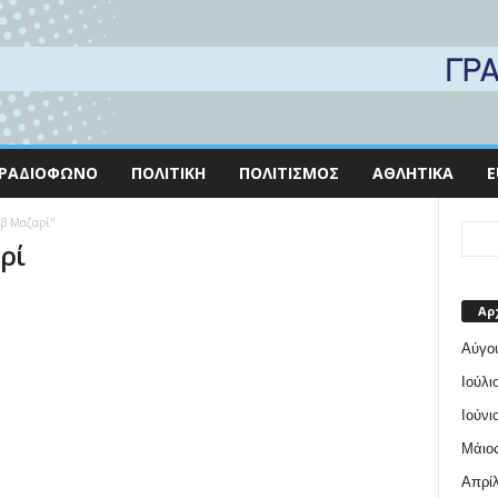
ΡΑΔΙΌΦΩΝΟ
ΠΟΛΙΤΙΚΉ
ΠΟΛΙΤΙΣΜΌΣ
ΑΘΛΗΤΙΚΆ
E
έβ Μαζαρί"
ρί
Αρ
Αύγο
Ιούλι
Ιούνι
Μάιος
Απρίλ