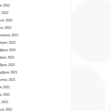
ος 2022
 2022
ιος 2022
ος 2022
υάριος 2022
άριος 2022
βριος 2021
ριος 2021
βριος 2021
μβριος 2021
υστος 2021
ος 2021
ος 2021
 2021
ιος 2021