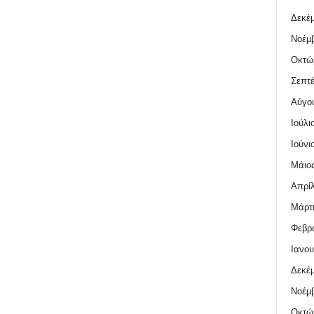
Δεκέμ
Νοέμβ
Οκτώ
Σεπτέ
Αύγο
Ιούλι
Ιούνι
Μάιος
Απρίλ
Μάρτι
Φεβρο
Ιανου
Δεκέμ
Νοέμβ
Οκτώ