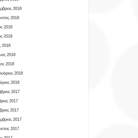
μβριος 2018
υστος 2018
ος 2018
ος 2018
 2018
ιος 2018
ος 2018
υάριος 2018
άριος 2018
βριος 2017
ριος 2017
βριος 2017
μβριος 2017
υστος 2017
ος 2017