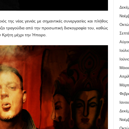
Δεκέμ
Νοέμβ
ός της νέας γενιάς με σημαντικές συνεργασίες και πλήθος
Οκτώ
άζει τραγούδια από την προσωπική δισκογραφία του, καθώς
Σεπτέ
ν Κρήτη μέχρι την Ήπειρο.
Αύγο
Ιούλι
Ιούνι
Μάιος
Απρίλ
Μάρτι
Φεβρο
Ιανου
Δεκέμ
Νοέμβ
Οκτώ