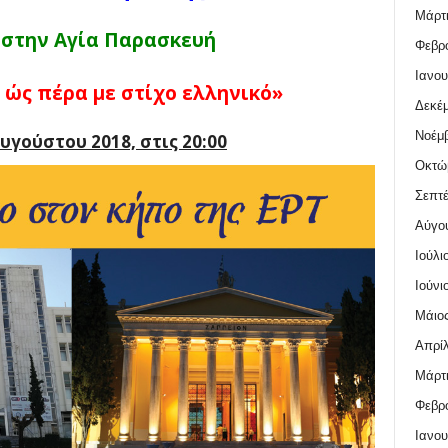
Μάρτι
 στην Αγία Παρασκευή
Φεβρο
Ιανου
 ώς πέρα με στίχο ελληνικό»
Δεκέμ
Νοέμβ
υγούστου 2018, στις 20:00
Οκτώ
Σεπτέ
Αύγο
Ιούλι
Ιούνι
Μάιος
Απρίλ
Μάρτι
Φεβρο
Ιανου