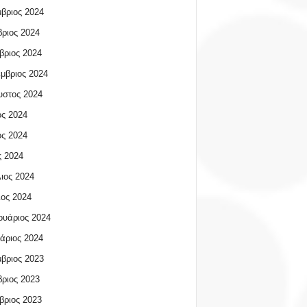
βριος 2024
ριος 2024
βριος 2024
μβριος 2024
υστος 2024
ος 2024
ος 2024
 2024
ιος 2024
ος 2024
υάριος 2024
άριος 2024
βριος 2023
ριος 2023
βριος 2023