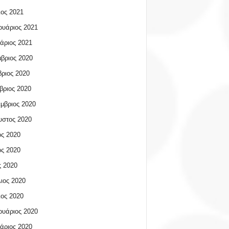
ος 2021
υάριος 2021
άριος 2021
βριος 2020
ριος 2020
βριος 2020
μβριος 2020
υστος 2020
ος 2020
ος 2020
 2020
ιος 2020
ος 2020
υάριος 2020
άριος 2020