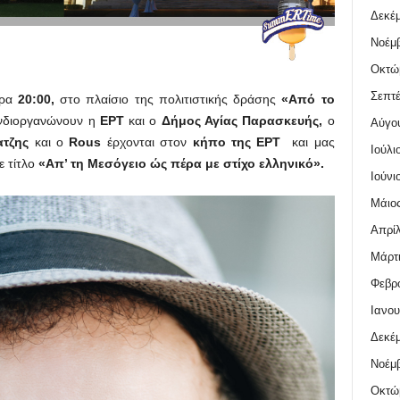
Δεκέμ
Νοέμβ
Οκτώ
Σεπτέ
ρα
20:00,
στο πλαίσιο της πολιτιστικής δράσης
«Από το
νδιοργανώνουν η
ΕΡΤ
και ο
Δήμος Αγίας Παρασκευής,
ο
Αύγο
ατζης
και ο
Rous
έρχονται στον
κήπο της ΕΡΤ
και μας
Ιούλι
ε τίτλο
«Απ’ τη Μεσόγειο ώς πέρα με στίχο ελληνικό».
Ιούνι
Μάιος
Απρίλ
Μάρτι
Φεβρο
Ιανου
Δεκέμ
Νοέμβ
Οκτώ