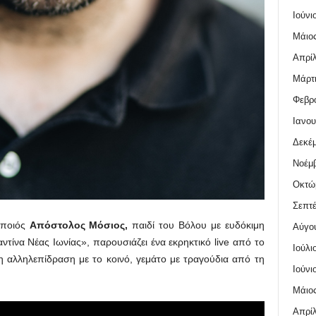
Ιούνι
Μάιος
Απρίλ
Μάρτι
Φεβρο
Ιανου
Δεκέμ
Νοέμβ
Οκτώ
Σεπτέ
οποιός
Απόστολος Μόσιος,
παιδί του Βόλου με ευδόκιμη
Αύγο
τίνα Νέας Ιωνίας», παρουσιάζει ένα εκρηκτικό live από το
Ιούλι
 η αλληλεπίδραση με το κοινό, γεμάτο με τραγούδια από τη
Ιούνι
Μάιος
Απρίλ