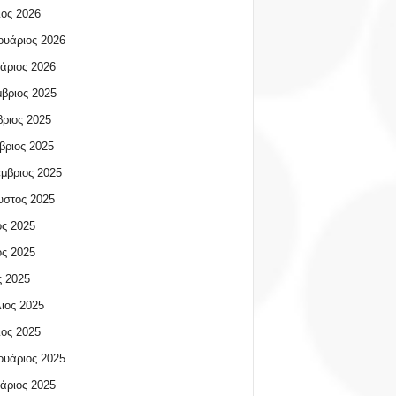
ος 2026
υάριος 2026
άριος 2026
βριος 2025
ριος 2025
βριος 2025
μβριος 2025
υστος 2025
ος 2025
ος 2025
 2025
ιος 2025
ος 2025
υάριος 2025
άριος 2025