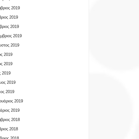
βριος 2019
ριος 2019
βριος 2019
μβριος 2019
υστος 2019
ος 2019
ος 2019
 2019
ιος 2019
ος 2019
υάριος 2019
άριος 2019
βριος 2018
ριος 2018
βριος 2018