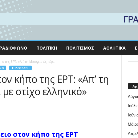
ΡΑΔΙΌΦΩΝΟ
ΠΟΛΙΤΙΚΉ
ΠΟΛΙΤΙΣΜΌΣ
ΑΘΛΗΤΙΚΆ
E
πο της ΕΡΤ: «Απ’ τη Μεσόγειο ώς πέρα...
ΝΟ
ΤΗΛΕΌΡΑΣΗ
ον κήπο της ΕΡΤ: «Απ’ τη
Αρ
με στίχο ελληνικό»
Αύγο
Ιούλι
Ιούνι
Μάιος
ειο στον κήπο της ΕΡΤ
Απρίλ