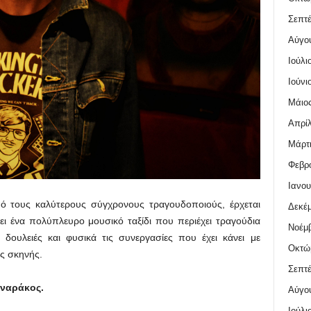
Σεπτέ
Αύγο
Ιούλι
Ιούνι
Μάιος
Απρίλ
Μάρτι
Φεβρο
Ιανου
πό τους καλύτερους σύγχρονους τραγουδοποιούς, έρχεται
Δεκέμ
ι ένα πολύπλευρο μουσικό ταξίδι που περιέχει τραγούδια
Νοέμβ
δουλειές και φυσικά τις συνεργασίες που έχει κάνει με
Οκτώ
ς σκηνής.
Σεπτέ
νναράκος.
Αύγο
Ιούλι