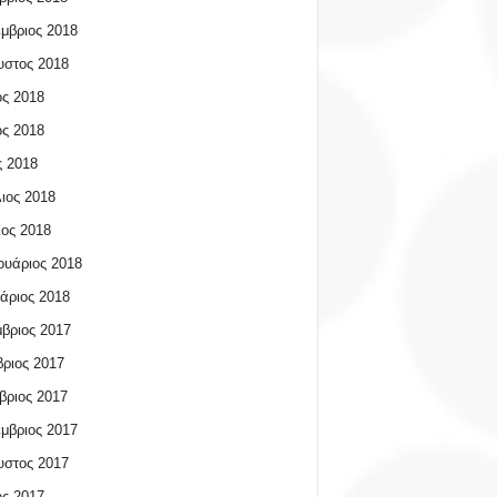
μβριος 2018
υστος 2018
ος 2018
ος 2018
 2018
ιος 2018
ος 2018
υάριος 2018
άριος 2018
βριος 2017
ριος 2017
βριος 2017
μβριος 2017
υστος 2017
ος 2017