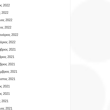
ος 2022
 2022
ιος 2022
ος 2022
υάριος 2022
άριος 2022
βριος 2021
ριος 2021
βριος 2021
μβριος 2021
υστος 2021
ος 2021
ος 2021
 2021
ιος 2021