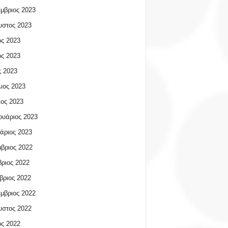
μβριος 2023
υστος 2023
ος 2023
ος 2023
 2023
ιος 2023
ος 2023
υάριος 2023
άριος 2023
βριος 2022
ριος 2022
βριος 2022
μβριος 2022
υστος 2022
ος 2022