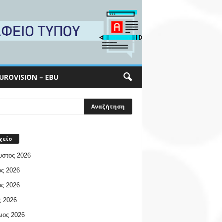
UROVISION – EBU
χείο
υστος 2026
ος 2026
ος 2026
 2026
ιος 2026