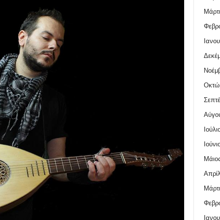
Μάρτι
Φεβρο
Ιανου
Δεκέμ
Νοέμβ
Οκτώ
Σεπτέ
Αύγο
Ιούλι
Ιούνι
Μάιος
Απρίλ
Μάρτι
Φεβρο
Ιανου