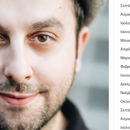
Σεπτέ
Αύγο
Ιούλι
Ιούνι
Μάιος
Απρίλ
Μάρτι
Φεβρο
Ιανου
Δεκέμ
Νοέμβ
Οκτώ
Σεπτέ
Αύγο
Ιούλι