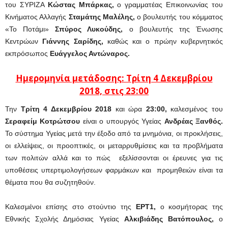
του ΣΥΡΙΖΑ
Κώστας Μπάρκας,
ο γραμματέας Επικοινωνίας του
Κινήματος Αλλαγής
Σταμάτης Μαλέλης,
ο βουλευτής του κόμματος
«Το Ποτάμι»
Σπύρος Λυκούδης,
ο βουλευτής της Ένωσης
Κεντρώων
Γιάννης Σαρίδης,
καθώς και ο πρώην κυβερνητικός
εκπρόσωπος
Ευάγγελος Αντώναρος.
Ημερομηνία μετάδοσης: Τρίτη 4 Δεκεμβρίου
2018, στις 23:00
Την
Τρίτη 4 Δεκεμβρίου 2018
και ώρα
23:00,
καλεσμένος του
Σεραφείμ Κοτρώτσου
είναι ο υπουργός Υγείας
Ανδρέας Ξανθός.
Το σύστημα Υγείας μετά την έξοδο από τα μνημόνια, οι προκλήσεις,
οι ελλείψεις, οι προοπτικές, οι μεταρρυθμίσεις και τα προβλήματα
των πολιτών αλλά και το πώς εξελίσσονται οι έρευνες για τις
υποθέσεις υπερτιμολογήσεων φαρμάκων και προμηθειών είναι τα
θέματα που θα συζητηθούν.
Καλεσμένοι επίσης στο στούντιο της
ΕΡΤ1,
ο κοσμήτορας της
Εθνικής Σχολής Δημόσιας Υγείας
Αλκιβιάδης Βατόπουλος,
ο