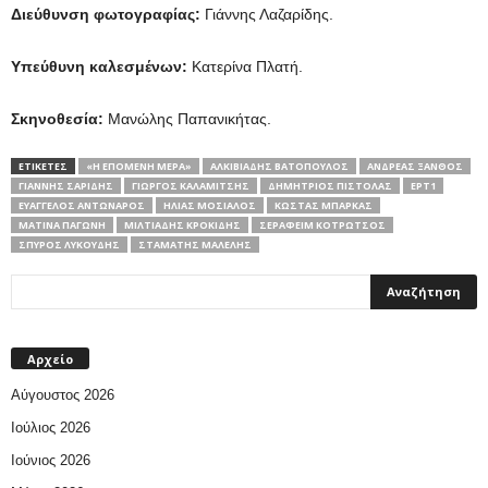
Διεύθυνση φωτογραφίας:
Γιάννης Λαζαρίδης.
Υπεύθυνη καλεσμένων
:
Κατερίνα Πλατή.
Σκηνοθεσία:
Μανώλης Παπανικήτας.
ΕΤΙΚΕΤΕΣ
«Η ΕΠΟΜΈΝΗ ΜΈΡΑ»
ΑΛΚΙΒΙΆΔΗΣ ΒΑΤΌΠΟΥΛΟΣ
ΑΝΔΡΈΑΣ ΞΑΝΘΌΣ
ΓΙΆΝΝΗΣ ΣΑΡΊΔΗΣ
ΓΙΏΡΓΟΣ ΚΑΛΑΜΊΤΣΗΣ
ΔΗΜΉΤΡΙΟΣ ΠΙΣΤΌΛΑΣ
ΕΡΤ1
ΕΥΆΓΓΕΛΟΣ ΑΝΤΏΝΑΡΟΣ
ΗΛΊΑΣ ΜΌΣΙΑΛΟΣ
ΚΏΣΤΑΣ ΜΠΆΡΚΑΣ
ΜΑΤΊΝΑ ΠΑΓΏΝΗ
ΜΙΛΤΙΆΔΗΣ ΚΡΟΚΊΔΗΣ
ΣΕΡΑΦΕΊΜ ΚΟΤΡΏΤΣΟΣ
ΣΠΥΡΟΣ ΛΥΚΟΥΔΗΣ
ΣΤΑΜΆΤΗΣ ΜΑΛΈΛΗΣ
Αρχείο
Αύγουστος 2026
Ιούλιος 2026
Ιούνιος 2026