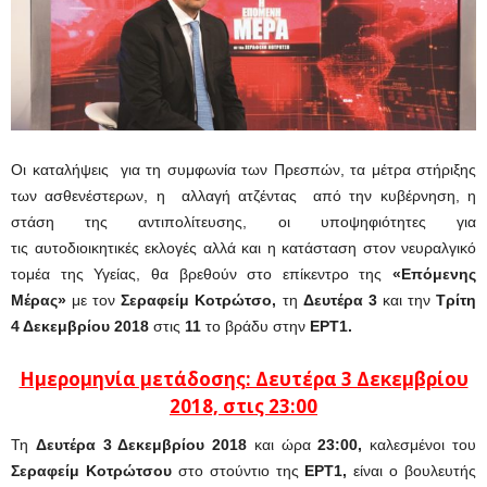
Οι καταλήψεις για τη συμφωνία των Πρεσπών, τα μέτρα στήριξης
των ασθενέστερων, η αλλαγή ατζέντας από την κυβέρνηση, η
στάση της αντιπολίτευσης, οι υποψηφιότητες για
τις αυτοδιοικητικές εκλογές αλλά και η κατάσταση στον νευραλγικό
τομέα της Υγείας, θα βρεθούν στο επίκεντρο της
«Επόμενης
Μέρας»
με τον
Σεραφείμ
Κοτρώτσο,
τη
Δευτέρα 3
και την
Τρίτη
4 Δεκεμβρίου 2018
στις
11
το βράδυ στην
ΕΡΤ1.
Ημερομηνία μετάδοσης: Δευτέρα 3 Δεκεμβρίου
2018, στις 23:00
Τη
Δευτέρα 3 Δεκεμβρίου
2018
και ώρα
23:00,
καλεσμένοι του
Σεραφείμ Κοτρώτσου
στο στούντιο της
ΕΡΤ1,
είναι ο βουλευτής