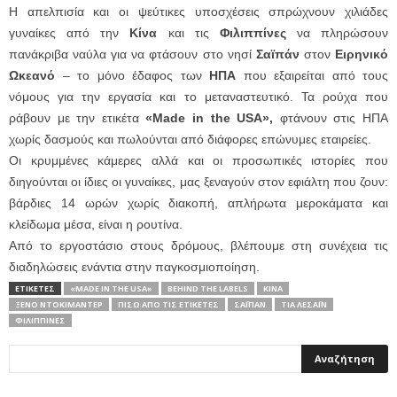
Η απελπισία και οι ψεύτικες υποσχέσεις σπρώχνουν χιλιάδες
γυναίκες από την
Κίνα
και τις
Φιλιππίνες
να πληρώσουν
πανάκριβα ναύλα για να φτάσουν στο νησί
Σαϊπάν
στον
Ειρηνικό
Ωκεανό
– το μόνο έδαφος των
ΗΠΑ
που εξαιρείται από τους
νόμους για την εργασία και το μεταναστευτικό. Τα ρούχα που
ράβουν με την ετικέτα
«Made in the USA»,
φτάνουν στις ΗΠΑ
χωρίς δασμούς και πωλούνται από διάφορες επώνυμες εταιρείες.
Οι κρυμμένες κάμερες αλλά και οι προσωπικές ιστορίες που
διηγούνται οι ίδιες οι γυναίκες, μας ξεναγούν στον εφιάλτη που ζουν:
βάρδιες 14 ωρών χωρίς διακοπή, απλήρωτα μεροκάματα και
κλείδωμα μέσα, είναι η ρουτίνα.
Από το εργοστάσιο στους δρόμους, βλέπουμε στη συνέχεια τις
διαδηλώσεις ενάντια στην παγκοσμιοποίηση.
ΕΤΙΚΕΤΕΣ
«MADE IN THE USA»
BEHIND THE LABELS
ΚΊΝΑ
ΞΕΝΟ ΝΤΟΚΙΜΑΝΤΕΡ
ΠΊΣΩ ΑΠΌ ΤΙΣ ΕΤΙΚΈΤΕΣ
ΣΑΪΠΆΝ
ΤΊΑ ΛΕΣΆΙΝ
ΦΙΛΙΠΠΊΝΕΣ