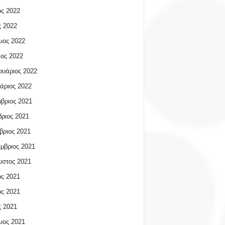
ος 2022
 2022
ιος 2022
ος 2022
υάριος 2022
άριος 2022
βριος 2021
ριος 2021
βριος 2021
μβριος 2021
υστος 2021
ος 2021
ος 2021
 2021
ιος 2021