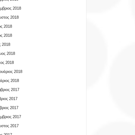
μβριος 2018
υστος 2018
ος 2018
ος 2018
 2018
ιος 2018
ος 2018
υάριος 2018
άριος 2018
βριος 2017
ριος 2017
βριος 2017
μβριος 2017
υστος 2017
ος 2017