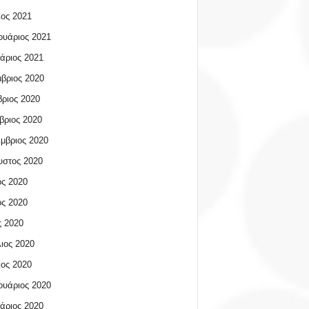
ος 2021
υάριος 2021
άριος 2021
βριος 2020
ριος 2020
βριος 2020
μβριος 2020
υστος 2020
ος 2020
ος 2020
 2020
ιος 2020
ος 2020
υάριος 2020
άριος 2020