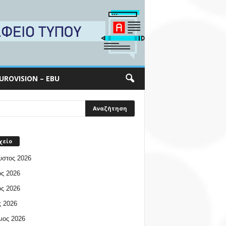
UROVISION – EBU
χείο
υστος 2026
ος 2026
ος 2026
 2026
ιος 2026