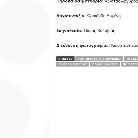
Παρουσίαση-σενάριο:
Κώστας Αργυρός
Αρχισυνταξία:
Ωραιάνθη Αρμένη.
Σκηνοθεσία:
Πάνος Κακαβιάς.
Διεύθυνση φωτογραφίας:
Κωνσταντίνος
ΕΤΙΚΕΤΕΣ
«ΟΙ ΠΕΙΡΑΤΈΣ ΤΗΣ ΙΒΗΡΙΚΉΣ»
«ΠΟΔΈ
ΠΆΜΠΛΟ ΙΓΚΛΈΣΙΑΣ
ΠΈΔΡΟ ΣΆΝΤΣΕΘ
ΠΟΛΊΤΕΣ 