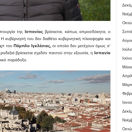
Δεκέμ
Νοέμβ
Οκτώ
υπουργία της
Ισπανίας
βρίσκεται, κάπως απροσδόκητα, ο
Σεπτέ
Η κυβέρνησή του δεν διαθέτει κυβερνητική πλειοψηφία και
Αύγο
ς»
του
Πάμπλο Ιγκλέσιας,
οι οποίοι δεν μετέχουν όμως σ’
Ιούλι
ροδεξιά βρίσκεται σχεδόν παντού στην εξουσία, η
Ισπανία
Ιούνι
ρικό παράδοξο.
Μάιος
Απρίλ
Μάρτι
Φεβρο
Ιανου
Δεκέμ
Νοέμβ
Οκτώ