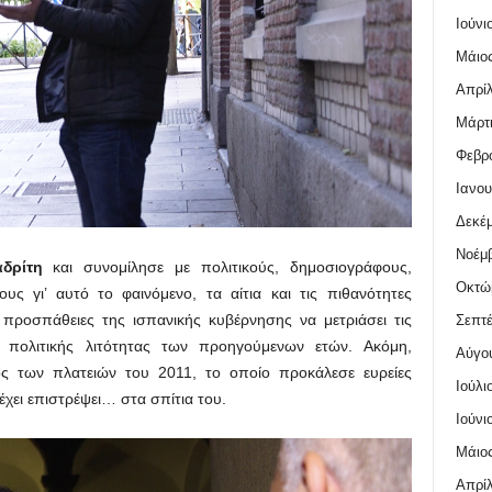
Ιούνι
Μάιος
Απρίλ
Μάρτι
Φεβρο
Ιανου
Δεκέμ
Νοέμβ
δρίτη
και συνομίλησε με πολιτικούς, δημοσιογράφους,
Οκτώ
ους γι’ αυτό το φαινόμενο, τα αίτια και τις πιθανότητες
 προσπάθειες της ισπανικής κυβέρνησης να μετριάσει τις
Σεπτέ
ς πολιτικής λιτότητας των προηγούμενων ετών. Ακόμη,
Αύγο
ος των πλατειών του 2011, το οποίο προκάλεσε ευρείες
Ιούλι
έχει επιστρέψει… στα σπίτια του.
Ιούνι
Μάιος
Απρίλ