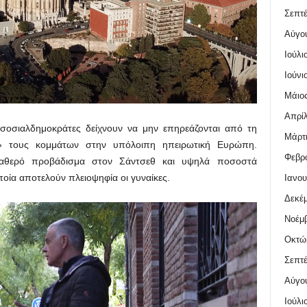
Σεπτέ
Αύγο
Ιούλι
Ιούνι
Μάιος
Απρίλ
σοσιαλδημοκράτες δείχνουν να μην επηρεάζονται από τη
Μάρτι
» τους κομμάτων στην υπόλοιπη ηπειρωτική Ευρώπη.
Φεβρο
σταθερό προβάδισμα στον Σάντσεθ και υψηλά ποσοστά
οία αποτελούν πλειοψηφία οι γυναίκες.
Ιανου
Δεκέμ
Νοέμβ
Οκτώ
Σεπτέ
Αύγο
Ιούλι