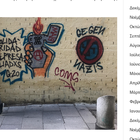
Δεκέμ
Νοέμβ
Οκτώ
Σεπτέ
Αύγο
Ιούλι
Ιούνι
Μάιος
Απρίλ
Μάρτι
Φεβρο
Ιανου
Δεκέμ
Νοέμβ
Οκτώ