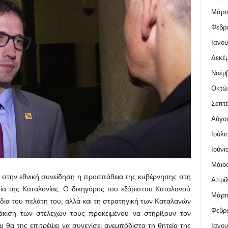
Μάρτι
Φεβρο
Ιανου
Δεκέμ
Νοέμβ
Οκτώ
Σεπτέ
Αύγο
Ιούλι
Ιούνι
Μάιος
ίχε στην εθνική συνείδηση η προσπάθεια της κυβέρνησης στη
Απρίλ
α της Καταλονίας. Ο δικηγόρος του εξόριστου Καταλανού
Μάρτι
έδια του πελάτη του, αλλά και τη στρατηγική των Καταλανών
Φεβρο
κιση των στελεχών τους προκειμένου να στηρίξουν τον
 θα της επιτρέψει να συνεχίσει ανεμπόδιστα τη θητεία της
Ιανου