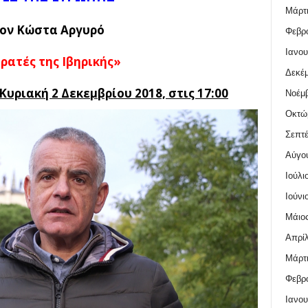
Μάρτι
ον Κώστα Αργυρό
Φεβρο
Ιανου
ρατές της Ιβηρικής»
Δεκέμ
υριακή 2 Δεκεμβρίου 2018, στις 17:00
Νοέμβ
Οκτώ
Σεπτέ
Αύγο
Ιούλι
Ιούνι
Μάιος
Απρίλ
Μάρτι
Φεβρο
Ιανου