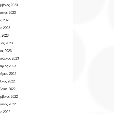
μβριος 2023
υστος 2023
ος 2023
ος 2023
 2023
ιος 2023
ος 2023
υάριος 2023
άριος 2023
βριος 2022
ριος 2022
βριος 2022
μβριος 2022
υστος 2022
ος 2022