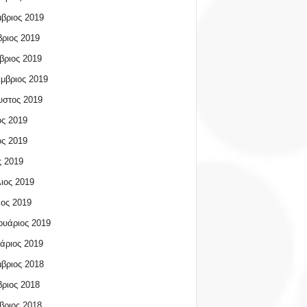
βριος 2019
ριος 2019
βριος 2019
μβριος 2019
υστος 2019
ος 2019
ος 2019
 2019
ιος 2019
ος 2019
υάριος 2019
άριος 2019
βριος 2018
ριος 2018
βριος 2018