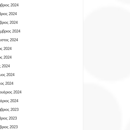
βριος 2024
ριος 2024
βριος 2024
μβριος 2024
υστος 2024
ος 2024
ος 2024
 2024
ιος 2024
ος 2024
υάριος 2024
άριος 2024
βριος 2023
ριος 2023
βριος 2023