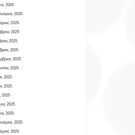
ος 2026
υάριος 2026
άριος 2026
βριος 2025
ριος 2025
βριος 2025
μβριος 2025
υστος 2025
ος 2025
ος 2025
 2025
ιος 2025
ος 2025
υάριος 2025
άριος 2025