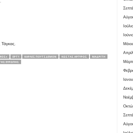
.
Σεπτέ
Αύγο
Ιούλι
Ιούνι
 Τάγκας.
Μάιος
Απρίλ
ΜΟΣ»
ΕΡΤ1
ΚΆΡΛΕΣ ΠΟΥΤΣΔΕΜΌΝ
ΚΏΣΤΑΣ ΑΡΓΥΡΌΣ
ΜΑΔΡΊΤΗ
Μάρτι
ΤΗΣ ΕΥΡΏΠΗΣ
Φεβρο
Ιανου
Δεκέμ
Νοέμβ
Οκτώ
Σεπτέ
Αύγο
Ιούλι