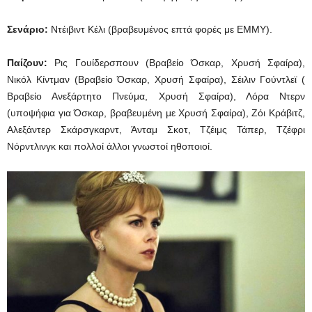
Σενάριο:
Ντέιβιντ Κέλι (βραβευμένος επτά φορές με EMMY).
Παίζουν:
Ρις Γουίδερσπουν (Βραβείο Όσκαρ, Χρυσή Σφαίρα),
Νικόλ Κίντμαν (Βραβείο Όσκαρ, Χρυσή Σφαίρα), Σέιλιν Γούντλεϊ (
Βραβείο Ανεξάρτητο Πνεύμα, Χρυσή Σφαίρα), Λόρα Ντερν
(υποψήφια για Όσκαρ, βραβευμένη με Χρυσή Σφαίρα), Ζόι Κράβιτζ,
Αλεξάντερ Σκάρσγκαρντ, Άνταμ Σκοτ, Τζέιμς Τάπερ, Τζέφρι
Νόρντλινγκ και πολλοί άλλοι γνωστοί ηθοποιοί.