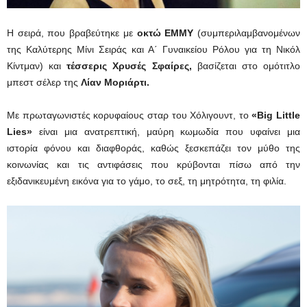
Η σειρά, που βραβεύτηκε με
οκτώ EMMY
(συμπεριλαμβανομένων
της Καλύτερης Μίνι Σειράς και Α΄ Γυναικείου Ρόλου για τη Νικόλ
Κίντμαν) και
τέσσερις
Χρυσές Σφαίρες,
βασίζεται στο ομότιτλο
μπεστ σέλερ της
Λίαν Μοριάρτι.
Με πρωταγωνιστές κορυφαίους σταρ του Χόλιγουντ, το
«Big Little
Lies»
είναι μια ανατρεπτική, μαύρη κωμωδία που υφαίνει μια
ιστορία φόνου και διαφθοράς, καθώς ξεσκεπάζει τον μύθο της
κοινωνίας και τις αντιφάσεις που κρύβονται πίσω από την
εξιδανικευμένη εικόνα για το γάμο, το σεξ, τη μητρότητα, τη φιλία.