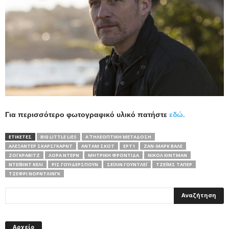
Για περισσότερο φωτογραφικό υλικό πατήστε
εδώ.
ΕΤΙΚΕΤΕΣ
BIG LITTLE LIES
Α΄ ΤΗΛΕΟΠΤΙΚΗ ΜΕΤΑΔΟΣΗ
ΑΛΕΞΆΝΤΕΡ ΣΚΆΡΣΓΚΑΡΝΤ
ΆΝΤΑΜ ΣΚΟΤ
ΕΡΤ1
ΖΑΝ-ΜΑΡΚ ΒΑΛΈ
ΖΌΙ ΚΡΆΒΙΤΖ
ΛΌΡΑ ΝΤΕΡΝ
ΜΗΤΡΙΚΉ ΦΡΟΝΤΊΔΑ
ΝΙΚΌΛ ΚΊΝΤΜΑΝ
ΝΤΈΙΒΙΝΤ ΚΈΛΙ
ΡΙΣ ΓΟΥΊΔΕΡΣΠΟΥΝ
ΣΈΙΛΙΝ ΓΟΎΝΤΛΕΪ
ΤΖΈΙΜΣ ΤΆΠΕΡ
ΤΖΈΦΡΙ ΝΌΡΝΤΛΙΝΓΚ
Αρχείο