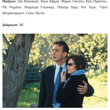
Παίζουν:
Ζόι Ντεσανέλ, Χανκ Αζάρια, Φάμκε Γιάνσεν, Κέλι Πρέστον,
Ρέι Ρομάνο, Ντέμπρα Γουίνκερ, Πάιπερ Λόρι, Ριπ Τορν, Τζέσι
Μπράντφορντ, Γκλιν Χέντλι.
Διάρκεια:
86΄