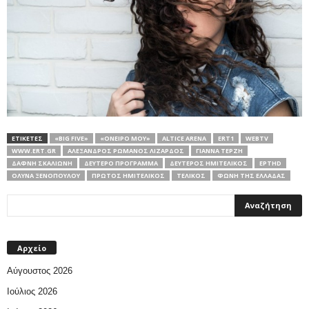
ΕΤΙΚΕΤΕΣ
«BIG FIVE»
«ΌΝΕΙΡΌ ΜΟΥ»
ALTICE ARENA
ERT1
WEBTV
WWW.ERT.GR
ΑΛΈΞΑΝΔΡΟΣ ΡΩΜΑΝΌΣ ΛΙΖΆΡΔΟΣ
ΓΙΆΝΝΑ ΤΕΡΖΉ
ΔΆΦΝΗ ΣΚΑΛΙΏΝΗ
ΔΕΎΤΕΡΟ ΠΡΌΓΡΑΜΜΑ
ΔΕΎΤΕΡΟΣ ΗΜΙΤΕΛΙΚΌΣ
ΕΡΤHD
ΟΛΎΝΑ ΞΕΝΟΠΟΎΛΟΥ
ΠΡΏΤΟΣ ΗΜΙΤΕΛΙΚΌΣ
ΤΕΛΙΚΌΣ
ΦΩΝΗ ΤΗΣ ΕΛΛΑΔΑΣ
Αρχείο
Αύγουστος 2026
Ιούλιος 2026