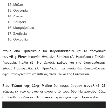
Μάλτα
Ουγγαρία
Λετονία
Σουηδία
Μαυροβούνιο
Σλοβενία
Ουκρανία
Στους δύο Ημιτελικούς θα παρουσιαστούν και τα τραγούδια
των
«Big Five»
Ισπανία, Ηνωμένο Βασίλειο (A΄ Ημιτελικός), Γαλλία,
Γερμανία, Ιταλία (Β΄ Ημιτελικός), καθώς και της διοργανώτριας
χώρας Πορτογαλίας (Α΄ Ημιτελικός), τα οποία δεν διαγωνίζονται,
αφού προκρίνονται απευθείας στον Τελικό της Eurovision.
Στον
Τελικό της 12ης Μαΐου
θα συμμετάσχουν
συνολικά 26
χώρες,
εκ των οποίων οι είκοσι από τους δύο Ημιτελικούς -δέκα
από κάθε βραδιά- οι «Big Five» και η διοργανώτρια Πορτογαλία.