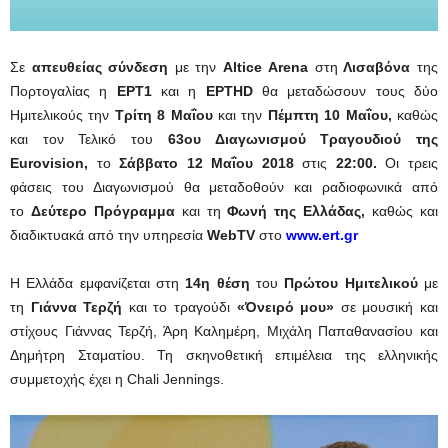
Σε
απευθείας
σύνδεση
με την
Altice
Arena
στη
Λισαβόνα
της
Πορτογαλίας η
ΕΡΤ1
και η
ΕΡΤHD
θα μεταδώσουν τους δύο
Ημιτελικούς την
Τρίτη 8 Μαΐου
και την
Πέμπτη 10 Μαΐου,
καθώς
και τον Τελικό του
63ου Διαγωνισμού Τραγουδιού της
Eurovision,
το
Σάββατο 12 Μαΐου 2018
στις
22:00.
Οι τρεις
φάσεις του Διαγωνισμού θα μεταδοθούν και ραδιοφωνικά από
το
Δεύτερο Πρόγραμμα
και τη
Φωνή της Ελλάδας,
καθώς και
διαδικτυακά από την υπηρεσία
WebTV
στο
www.ert.gr
Η Ελλάδα εμφανίζεται στη
14η θέση
του
Πρώτου Ημιτελικού
με
τη
Γιάννα Τερζή
και το τραγούδι
«Όνειρό μου»
σε μουσική και
στίχους Γιάννας Τερζή, Άρη Καλημέρη, Μιχάλη Παπαθανασίου και
Δημήτρη Σταματίου. Τη σκηνοθετική επιμέλεια της ελληνικής
συμμετοχής έχει η Chali Jennings.