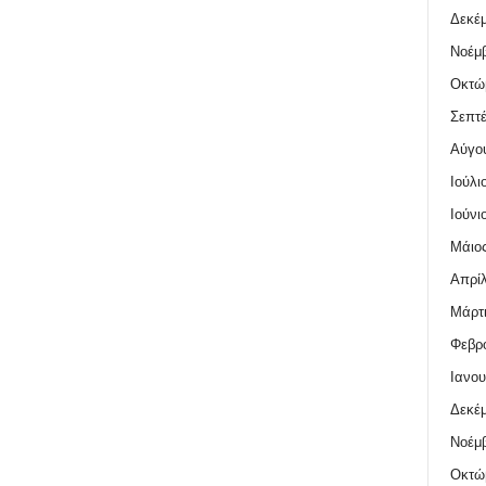
Δεκέμ
Νοέμβ
Οκτώ
Σεπτέ
Αύγο
Ιούλι
Ιούνι
Μάιος
Απρίλ
Μάρτι
Φεβρο
Ιανου
Δεκέμ
Νοέμβ
Οκτώ