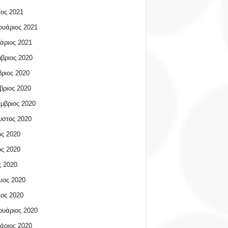
ος 2021
υάριος 2021
άριος 2021
βριος 2020
ριος 2020
βριος 2020
μβριος 2020
υστος 2020
ος 2020
ος 2020
 2020
ιος 2020
ος 2020
υάριος 2020
άριος 2020