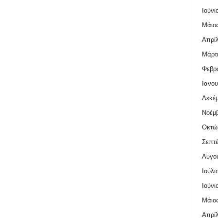
Ιούνι
Μάιος
Απρίλ
Μάρτι
Φεβρο
Ιανου
Δεκέμ
Νοέμβ
Οκτώ
Σεπτέ
Αύγο
Ιούλι
Ιούνι
Μάιος
Απρίλ