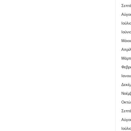
Σεπτέ
Αύγο
Ιούλι
Ιούνι
Μάιος
Απρίλ
Μάρτι
Φεβρο
Ιανου
Δεκέμ
Νοέμβ
Οκτώ
Σεπτέ
Αύγο
Ιούλι