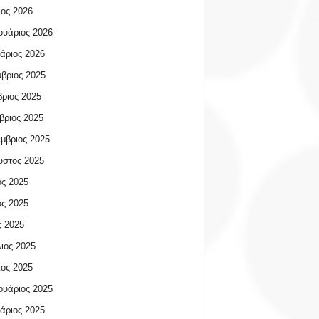
ος 2026
υάριος 2026
άριος 2026
βριος 2025
ριος 2025
βριος 2025
μβριος 2025
υστος 2025
ος 2025
ος 2025
 2025
ιος 2025
ος 2025
υάριος 2025
άριος 2025