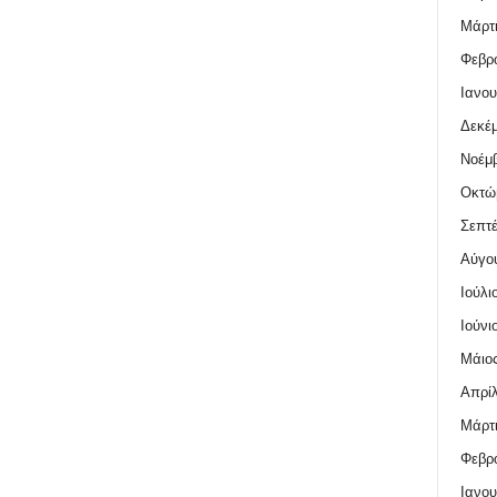
Μάρτι
Φεβρο
Ιανου
Δεκέμ
Νοέμβ
Οκτώ
Σεπτέ
Αύγο
Ιούλι
Ιούνι
Μάιος
Απρίλ
Μάρτι
Φεβρο
Ιανου