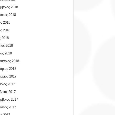
μβριος 2018
υστος 2018
ος 2018
ος 2018
 2018
ιος 2018
ος 2018
υάριος 2018
άριος 2018
βριος 2017
ριος 2017
βριος 2017
μβριος 2017
υστος 2017
ος 2017