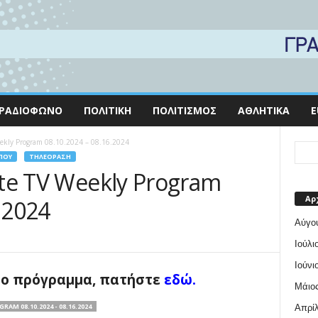
ΡΑΔΙΌΦΩΝΟ
ΠΟΛΙΤΙΚΉ
ΠΟΛΙΤΙΣΜΌΣ
ΑΘΛΗΤΙΚΆ
E
eekly Program 08.10.2024 – 08.16.2024
ΠΟΥ
ΤΗΛΕΌΡΑΣΗ
lite TV Weekly Program
Αρ
.2024
Αύγο
Ιούλι
Ιούνι
αίο πρόγραμμα, πατήστε
εδώ.
Μάιος
AM 08.10.2024 - 08.16.2024
Απρίλ