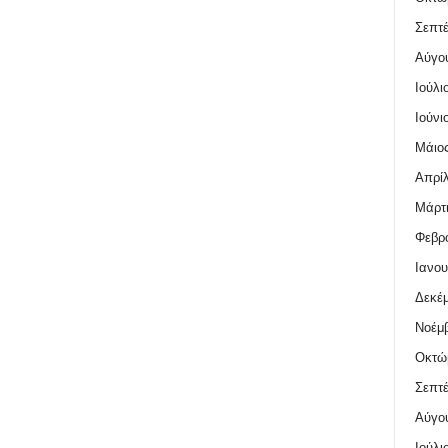
Σεπτέ
Αύγο
Ιούλι
Ιούνι
Μάιος
Απρίλ
Μάρτι
Φεβρο
Ιανου
Δεκέμ
Νοέμβ
Οκτώ
Σεπτέ
Αύγο
Ιούλι