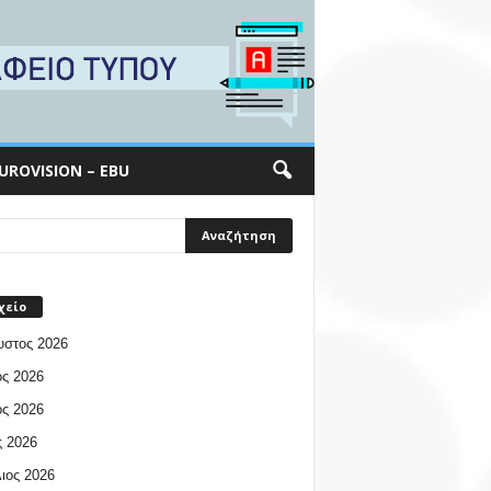
UROVISION – EBU
χείο
υστος 2026
ος 2026
ος 2026
 2026
ιος 2026