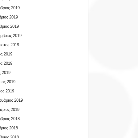
βριος 2019
ριος 2019
βριος 2019
μβριος 2019
υστος 2019
ος 2019
ος 2019
 2019
ιος 2019
ος 2019
υάριος 2019
άριος 2019
βριος 2018
ριος 2018
βριος 2018