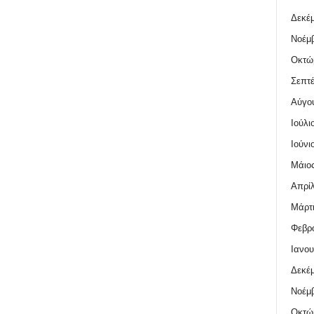
Δεκέμ
Νοέμβ
Οκτώ
Σεπτέ
Αύγο
Ιούλι
Ιούνι
Μάιος
Απρίλ
Μάρτι
Φεβρο
Ιανου
Δεκέμ
Νοέμβ
Οκτώ