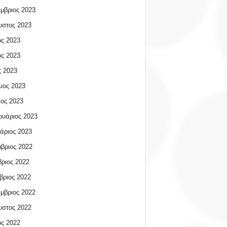
μβριος 2023
υστος 2023
ος 2023
ος 2023
 2023
ιος 2023
ος 2023
υάριος 2023
άριος 2023
βριος 2022
ριος 2022
βριος 2022
μβριος 2022
υστος 2022
ος 2022