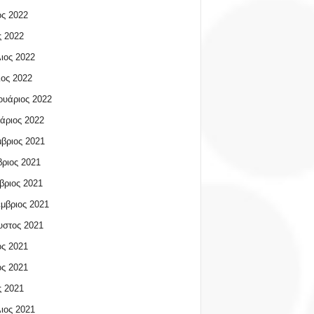
ος 2022
 2022
ιος 2022
ος 2022
υάριος 2022
άριος 2022
βριος 2021
ριος 2021
βριος 2021
μβριος 2021
υστος 2021
ος 2021
ος 2021
 2021
ιος 2021