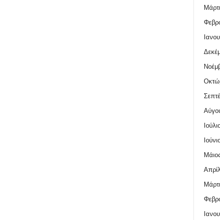
Μάρτι
Φεβρο
Ιανου
Δεκέμ
Νοέμβ
Οκτώ
Σεπτέ
Αύγο
Ιούλι
Ιούνι
Μάιος
Απρίλ
Μάρτι
Φεβρο
Ιανου