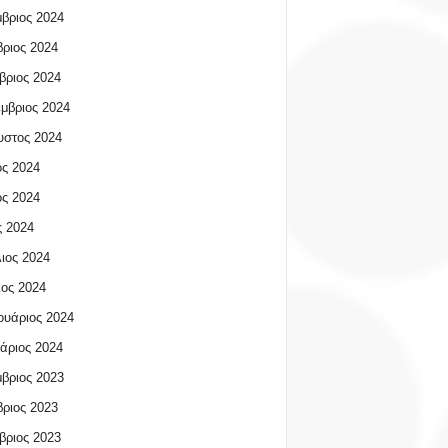
βριος 2024
ριος 2024
βριος 2024
μβριος 2024
υστος 2024
ος 2024
ος 2024
 2024
ιος 2024
ος 2024
υάριος 2024
άριος 2024
βριος 2023
ριος 2023
βριος 2023