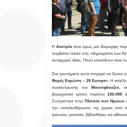
Η
Αυστρία
είναι όμως μια ιδιόμορφη περ
συμβαίνει τελικά στη «Δημοκρατία των Άλπε
αυταρχικές ιδέες; Πόσο επικίνδυνο είναι 
Στα ερωτήματα αυτά επιχειρεί να δώσει
Φορές Ευρώπη – 28 Europe».
Η αναζήτη
συγκέντρωσης του
Μαουτχάουζεν,
εκ
βιομηχανικό τρόπο περίπου
100.000
ά
Συνεχίστηκε στην
Πλατεία των Ηρώων
σ
την «απελευθέρωση» της χώρας από το 
ερευνών, μουσεία, βιβλιοθήκες και αίθου