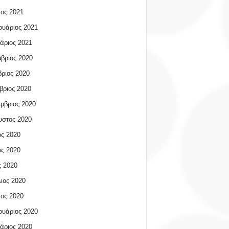
ος 2021
υάριος 2021
άριος 2021
βριος 2020
ριος 2020
βριος 2020
μβριος 2020
υστος 2020
ος 2020
ος 2020
 2020
ιος 2020
ος 2020
υάριος 2020
άριος 2020