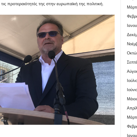
 τις προτεραιότητές της στην ευρωπαϊκή της πολιτική.
Μάρτι
Φεβρο
Ιανου
Δεκέμ
Νοέμβ
Οκτώ
Σεπτέ
Αύγο
Ιούλι
Ιούνι
Μάιος
Απρίλ
Μάρτι
Φεβρο
Ιανου
.