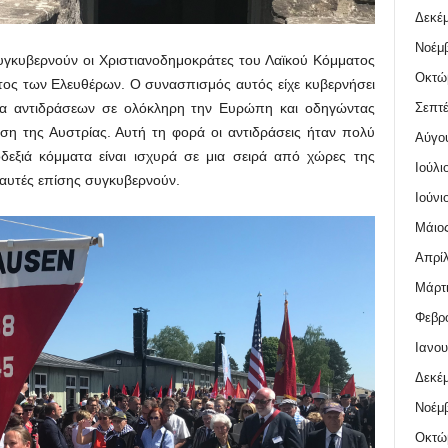
Δεκέμ
Νοέμβ
υγκυβερνούν οι Χριστιανοδημοκράτες του Λαϊκού Κόμματος
Οκτώ
ατος των Ελευθέρων. Ο συνασπισμός αυτός είχε κυβερνήσει
Σεπτέ
λα αντιδράσεων σε ολόκληρη την Ευρώπη και οδηγώντας
ση της Αυστρίας. Αυτή τη φορά οι αντιδράσεις ήταν πολύ
Αύγο
ροδεξιά κόμματα είναι ισχυρά σε μια σειρά από χώρες της
Ιούλι
αυτές επίσης συγκυβερνούν.
Ιούνι
Μάιος
Απρίλ
Μάρτι
Φεβρο
Ιανου
Δεκέμ
Νοέμβ
Οκτώ