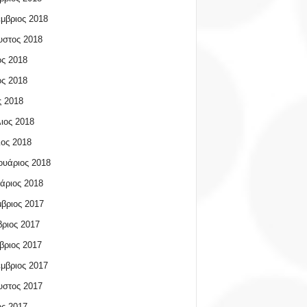
μβριος 2018
υστος 2018
ος 2018
ος 2018
 2018
ιος 2018
ος 2018
υάριος 2018
άριος 2018
βριος 2017
ριος 2017
βριος 2017
μβριος 2017
υστος 2017
ος 2017