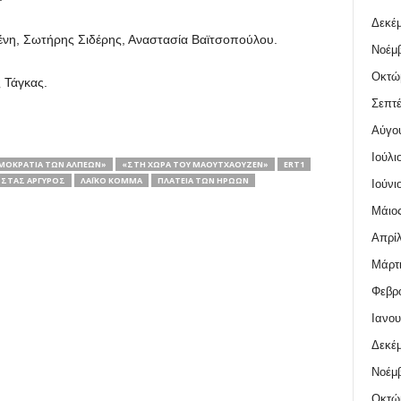
Δεκέμ
νη, Σωτήρης Σιδέρης, Αναστασία Βαϊτσοπούλου.
Νοέμβ
Οκτώ
 Τάγκας.
Σεπτέ
Αύγο
Ιούλι
ΜΟΚΡΑΤΊΑ ΤΩΝ ΆΛΠΕΩΝ»
«ΣΤΗ ΧΏΡΑ ΤΟΥ ΜΑΟΥΤΧΆΟΥΖΕΝ»
ERT1
ΣΤΑΣ ΑΡΓΥΡΌΣ
ΛΑΪΚΌ ΚΌΜΜΑ
ΠΛΑΤΕΊΑ ΤΩΝ ΗΡΏΩΝ
Ιούνι
Μάιος
Απρίλ
Μάρτι
Φεβρο
Ιανου
Δεκέμ
Νοέμβ
Οκτώ