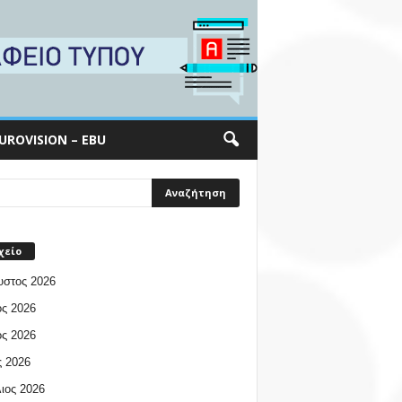
UROVISION – EBU
χείο
υστος 2026
ος 2026
ος 2026
 2026
ιος 2026