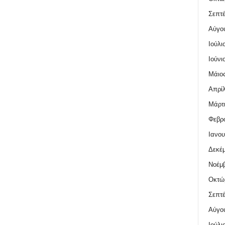
Σεπτέ
Αύγο
Ιούλι
Ιούνι
Μάιος
Απρίλ
Μάρτι
Φεβρο
Ιανου
Δεκέμ
Νοέμβ
Οκτώ
Σεπτέ
Αύγο
Ιούλι