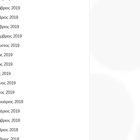
βριος 2019
ριος 2019
βριος 2019
μβριος 2019
υστος 2019
ος 2019
ος 2019
 2019
ιος 2019
ος 2019
υάριος 2019
άριος 2019
βριος 2018
ριος 2018
βριος 2018