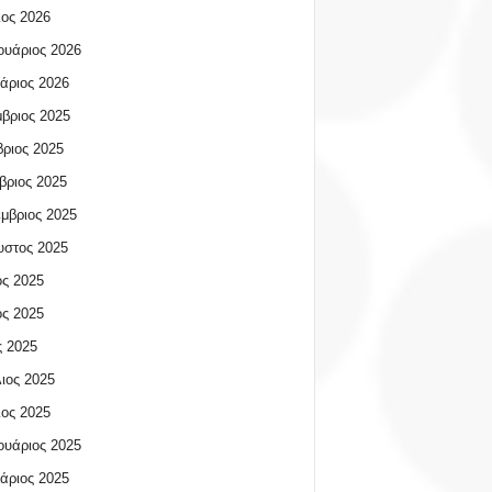
ος 2026
υάριος 2026
άριος 2026
βριος 2025
ριος 2025
βριος 2025
μβριος 2025
υστος 2025
ος 2025
ος 2025
 2025
ιος 2025
ος 2025
υάριος 2025
άριος 2025