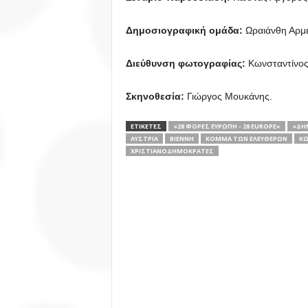
Δημοσιογραφική ομάδα:
Ωραιάνθη Αρμέ
Διεύθυνση φωτογραφίας:
Κωνσταντίνος
Σκηνοθεσία:
Γιώργος Μουκάνης.
ΕΤΙΚΕΤΕΣ
«28 ΦΟΡΈΣ ΕΥΡΏΠΗ - 28 EUROPE»
«ΔΗ
ΑΥΣΤΡΊΑ
ΒΙΈΝΝΗ
ΚΌΜΜΑ ΤΩΝ ΕΛΕΥΘΈΡΩΝ
ΚΏ
ΧΡΙΣΤΙΑΝΟΔΗΜΟΚΡΆΤΕΣ