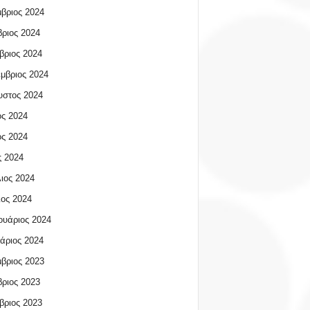
βριος 2024
ριος 2024
βριος 2024
μβριος 2024
υστος 2024
ος 2024
ος 2024
 2024
ιος 2024
ος 2024
υάριος 2024
άριος 2024
βριος 2023
ριος 2023
βριος 2023