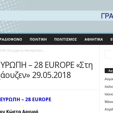
ΡΑΔΙΌΦΩΝΟ
ΠΟΛΙΤΙΚΉ
ΠΟΛΙΤΙΣΜΌΣ
ΑΘΛΗΤΙΚΆ
E
OPE «Στη χώρα του Μαουτχάουζεν»...
ΕΥΡΩΠΗ – 28 EUROPE «Στη
Αρ
ουζεν» 29.05.2018
Αύγο
Ιούλι
Ιούνι
 ΕΥΡΩΠΗ – 28 EUROPE
Μάιος
Απρίλ
ον Κώστα Αργυρό