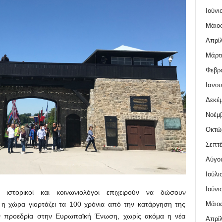
Ιούνι
Μάιος
Απρίλ
Μάρτι
Φεβρο
Ιανου
Δεκέμ
Νοέμβ
Οκτώ
Σεπτέ
Αύγο
Ιούλι
Ιούνι
ς, ιστορικοί και κοινωνιολόγοι επιχειρούν να δώσουν
Μάιος
υ η χώρα γιορτάζει τα 100 χρόνια από την κατάργηση της
την προεδρία στην Ευρωπαϊκή Ένωση, χωρίς ακόμα η νέα
Απρίλ