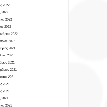
ος 2022
 2022
ιος 2022
ος 2022
υάριος 2022
άριος 2022
βριος 2021
ριος 2021
βριος 2021
μβριος 2021
υστος 2021
ος 2021
ος 2021
 2021
ιος 2021