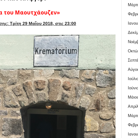
Μάρτι
α του Μαουτχάουζεν»
Φεβρο
Ιανου
ης: Τρίτη 29 Μαΐου 2018, στις 23:00
Δεκέμ
Νοέμβ
Οκτώ
Σεπτέ
Αύγο
Ιούλι
Ιούνι
Μάιος
Απρίλ
Μάρτι
Φεβρο
Ιανου