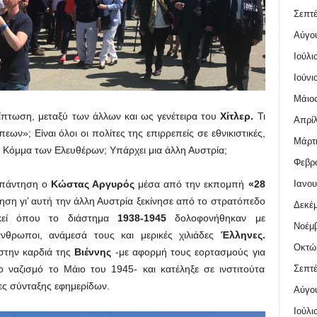
Σεπτέ
Αύγο
Ιούλι
Ιούνι
Μάιος
ίπτωση, μεταξύ των άλλων και ως γενέτειρα του
Χίτλερ.
Τι
Απρίλ
ων»; Είναι όλοι οι πολίτες της επιρρεπείς σε εθνικιστικές,
Μάρτι
το Κόμμα των Ελευθέρων; Υπάρχει μια άλλη Αυστρία;
Φεβρο
Ιανου
 απάντηση ο
Κώστας Αργυρός
μέσα από την εκπομπή
«28
ση γι’ αυτή την άλλη Αυστρία ξεκίνησε από το στρατόπεδο
Δεκέμ
εί όπου το διάστημα
1938-1945
δολοφονήθηκαν με
Νοέμβ
νθρωποι, ανάμεσά τους και μερικές χιλιάδες
Έλληνες.
Οκτώ
την καρδιά της
Βιέννης
-με αφορμή τους εορτασμούς για
Σεπτέ
ναζισμό το Μάιο του 1945- και κατέληξε σε ινστιτούτα
σες σύνταξης εφημερίδων.
Αύγο
Ιούλι