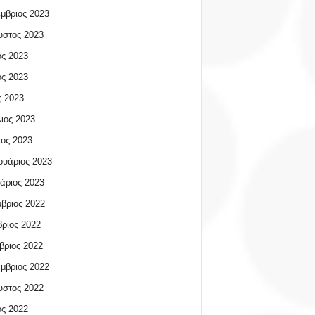
μβριος 2023
υστος 2023
ος 2023
ος 2023
 2023
ιος 2023
ος 2023
υάριος 2023
άριος 2023
βριος 2022
ριος 2022
βριος 2022
μβριος 2022
υστος 2022
ος 2022