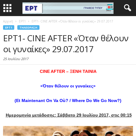
Αρχική
EΡΤ1
ΕΡΤ1- CINE AFTER «Όταν θέλουν οι γυναίκες» 29.07.2017
EΡΤ1
ΤΗΛΕΌΡΑΣΗ
ΕΡΤ1- CINE AFTER «Όταν θέλουν
οι γυναίκες» 29.07.2017
25 Ιουλίου 2017
CINE AFTER –
ΞΕΝΗ
ΤΑΙΝΙΑ
«Όταν θέλουν οι γυναίκες»
(
Et
Maintenant
On
Va
O
ù? /
Where
Do
We
Go
Now
?)
Ημερομηνία μετάδοσης: Σάββατο 29 Ιουλίου
2017, στις 00:15