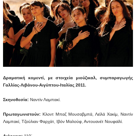
Δραματική κομεντί, με στοιχεία μιούζικαλ, συμπαραγωγής
Γαλλίας-Λιβάνου-Αιγύπτου-Ιταλίας 2011.
Σκηνοθεσία:
Ναντίν Λαμπακί.
Πρωταγωνιστούν:
Κλοντ Μπαζ Μουσαβμπά, Λεϊλά Χακίμ, Ναντίν
Λαμπακί, Τζούλιαν Φαρχάτ, Ιβόν Μαλούφ, Αντουανέτ Νουφαϊλί.
Διάρκεια:
110΄