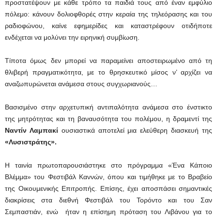
προστατέψουν με κάθε τρόπο τα παιδιά τους από έναν εμφύλιο
πόλεμο: κάνουν δολιοφθορές στην κεραία της τηλεόρασης και του
ραδιοφώνου, καίνε εφημερίδες και καταστρέφουν οτιδήποτε
ενδέχεται να μολύνει την ειρηνική συμβίωση.
Τίποτα όμως δεν μπορεί να παραμείνει αποστειρωμένο από τη
θλιβερή πραγματικότητα, με το θρησκευτικό μίσος ν’ αρχίζει να
αναζωπυρώνεται ανάμεσα στους συγχωριανούς…
Βασισμένο στην αρχετυπική αντιπαλότητα ανάμεσα στο ένστικτο
της μητρότητας και τη βαναυσότητα του πολέμου, η δραμεντί της
Ναντίν Λαμπακί
ουσιαστικά αποτελεί μια ελεύθερη διασκευή της
«Λυσιστράτης».
Η ταινία πρωτοπαρουσιάστηκε στο πρόγραμμα «Ένα Κάποιο
Βλέμμα» του Φεστιβάλ Καννών, όπου και τιμήθηκε με το Βραβείο
της Οικουμενικής Επιτροπής. Επίσης, έχει αποσπάσει σημαντικές
διακρίσεις στα διεθνή Φεστιβάλ του Τορόντο και του Σαν
Σεμπαστιάν, ενώ ήταν η επίσημη πρόταση του Λιβάνου για το