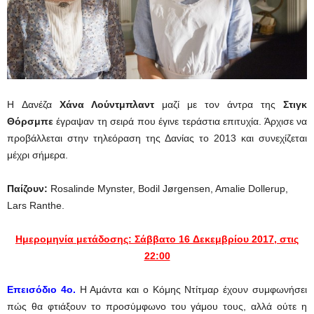
H Δανέζα
Χάνα Λούντμπλαντ
μαζί με τον άντρα της
Στιγκ
Θόρσμπε
έγραψαν τη σειρά που έγινε τεράστια επιτυχία. Άρχισε να
προβάλλεται στην τηλεόραση της Δανίας το 2013 και συνεχίζεται
μέχρι σήμερα.
Παίζουν
:
Rosalinde Mynster, Bodil Jørgensen, Amalie Dollerup,
Lars Ranthe.
Ημερομηνία μετάδοσης: Σάββατο 16 Δεκεμβρίου 2017, στις
22:00
Επεισόδιο 4ο.
Η Αμάντα και ο Κόμης Ντίτμαρ έχουν συμφωνήσει
πώς θα φτιάξουν το προσύμφωνο του γάμου τους, αλλά ούτε η