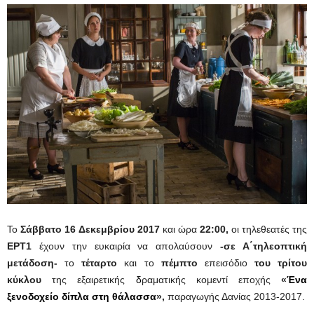
Το
Σάββατο 16
Δεκεμβρίου 2017
και ώρα
22:00,
οι τηλεθεατές της
ΕΡΤ1
έχουν την ευκαιρία να απολαύσουν
-σε Α΄τηλεοπτική
μετάδοση-
το
τέταρτο
και το
πέμπτο
επεισόδιο
του τρίτου
κύκλου
της εξαιρετικής
δ
ραματικής κομεντί εποχής
«
Ένα
ξενοδοχείο δίπλα στη θάλασσα
»,
παραγωγής Δανίας 2013-2017.