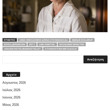
ΕΤΙΚΕΤΕΣ
«ΈΝΑ ΞΕΝΟΔΟΧΕΊΟ ΔΊΠΛΑ ΣΤΗ ΘΆΛΑΣΣΑ»
AMALIE DOLLERUP
BODIL JØRGENSEN
ERT1
LARS RANTHE.
ROSALINDE MYNSTER
SEASIDE HOTEL/BADEHOTELLET
Α΄ ΤΗΛΕΟΠΤΙΚΗ ΜΕΤΑΔΟΣΗ
Αρχείο
Αύγουστος 2026
Ιούλιος 2026
Ιούνιος 2026
Μάιος 2026