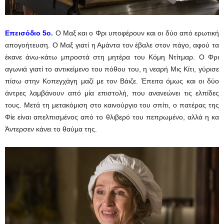
Επεισόδιο 5ο.
Ο Μαξ και ο Φρι υποφέρουν και οι δύο από ερωτική
απογοήτευση. Ο Μαξ γιατί η Αμάντα τον έβαλε στον πάγο, αφού τα
έκανε άνω-κάτω μπροστά στη μητέρα του Κόμη Ντίτμαρ. Ο Φρι
αγωνιά γιατί το αντικείμενο του πόθου του, η νεαρή Μις Κίτι, γύρισε
πίσω στην Κοπεγχάγη μαζί με τον Βάιζε. Έπειτα όμως και οι δύο
άντρες λαμβάνουν από μία επιστολή, που ανανεώνει τις ελπίδες
τους. Μετά τη μετακόμιση στο καινούργιο του σπίτι, ο πατέρας της
Φίε είναι απελπισμένος από το θλιβερό του πεπρωμένο, αλλά η κα
Άντερσεν κάνει το θαύμα της.