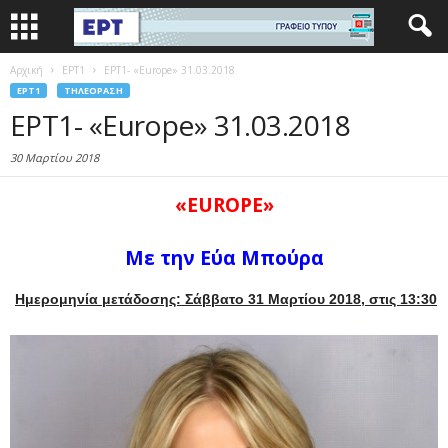
Αρχική
EΡΤ1
ΕΡΤ1- «Europe» 31.03.2018
EΡΤ1
ΤΗΛΕΌΡΑΣΗ
ΕΡΤ1- «Europe» 31.03.2018
30 Μαρτίου 2018
«EUROPE»
Με την Εύα Μπούρα
Ημερομηνία μετάδοσης: Σάββατο 31 Μαρτίου 2018, στις 13:30