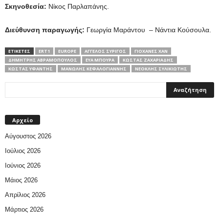
Σκηνοθεσία:
Νίκος Παρλαπάνης.
Διεύθυνση παραγωγής:
Γεωργία Μαράντου – Νάντια Κούσουλα.
ΕΤΙΚΕΤΕΣ
ERT1
EUROPE
ΆΓΓΕΛΟΣ ΣΥΡΊΓΟΣ
ΓΙΟΧΆΝΕΣ ΧΑΝ
ΔΗΜΉΤΡΗΣ ΑΒΡΑΜΌΠΟΥΛΟΣ
ΕΎΑ ΜΠΟΎΡΑ
ΚΩΣΤΑΣ ΖΑΧΑΡΙΑΔΗΣ
ΚΏΣΤΑΣ ΥΦΑΝΤΉΣ
ΜΑΝΏΛΗΣ ΚΕΦΑΛΟΓΙΆΝΝΗΣ
ΝΕΟΚΛΉΣ ΣΥΛΙΚΙΏΤΗΣ
Αρχείο
Αύγουστος 2026
Ιούλιος 2026
Ιούνιος 2026
Μάιος 2026
Απρίλιος 2026
Μάρτιος 2026