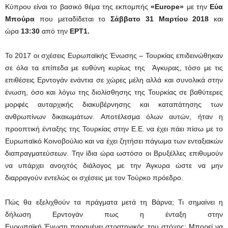
Κύπρου είναι το βασικό θέμα της εκπομπής
«Europe»
με την
Εύα
Μπούρα
που
μεταδίδεται το
Σάββατο 31 Μαρτίου 2018
και
ώρα
13:30
από την
ΕΡΤ1.
Το 2017 οι σχέσεις Ευρωπαϊκής Ένωσης – Τουρκίας επιδεινώθηκαν
σε όλα τα επίπεδα με ευθύνη κυρίως της Άγκυρας, τόσο με τις
επιθέσεις Ερντογάν ενάντια σε χώρες μέλη αλλά και συνολικά στην
ένωση, όσο και λόγω της διολίσθησης της Τουρκίας σε βαθύτερες
μορφές αυταρχικής διακυβέρνησης και καταπάτησης των
ανθρωπίνων δικαιωμάτων. Αποτέλεσμα όλων αυτών, ήταν η
προοπτική ένταξης της Τουρκίας στην Ε.Ε. να έχει πάει πίσω με το
Ευρωπαϊκό Κοινοβούλιο και να έχει ζητήσει πάγωμα των ενταξιακών
διαπραγματεύσεων. Την ίδια ώρα ωστόσο οι Βρυξέλλες επιθυμούν
να υπάρχει ανοιχτός διάλογος με την Άγκυρα ώστε να μην
διαρραγούν εντελώς οι σχέσεις με τον Τούρκο πρόεδρο.
Πώς θα εξελιχθούν τα πράγματα μετά τη Βάρνα; Τι σημαίνει η
δήλωση Ερντογάν πως η ένταξη στην
Ευρωπαϊκή Ένωση παραμένει στρατηγικός του στόχος; Μπορεί να