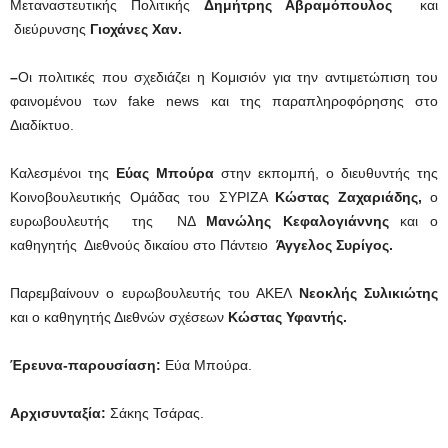
Μεταναστευτικής Πολιτικής
Δημήτρης Αβραμόπουλος
και
διεύρυνσης
Γιοχάνες Χαν.
–
Οι πολιτικές που σχεδιάζει η Κομισιόν για την αντιμετώπιση του
φαινομένου των fake news και της παραπληροφόρησης στο
Διαδίκτυο.
Καλεσμένοι της
Εύας Μπούρα
στην εκπομπή, ο διευθυντής της
Κοινοβουλευτικής Ομάδας του ΣΥΡΙΖΑ
Κώστας Ζαχαριάδης,
ο
ευρωβουλευτής της ΝΔ
Μανώλης Κεφαλογιάννης
και ο
καθηγητής Διεθνούς δικαίου στο Πάντειο
Άγγελος Συρίγος.
Παρεμβαίνουν ο ευρωβουλευτής του ΑΚΕΛ
Νεοκλής Συλικιώτης
και ο καθηγητής Διεθνών σχέσεων
Κώστας Υφαντής.
Έρευνα-παρουσίαση:
Εύα Μπούρα.
Αρχισυνταξία:
Σάκης Τσάρας.