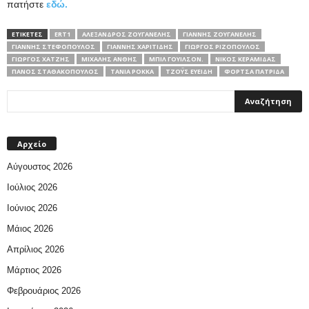
πατήστε
εδώ.
ΕΤΙΚΕΤΕΣ
ERT1
ΑΛΈΞΑΝΔΡΟΣ ΖΟΥΓΑΝΈΛΗΣ
ΓΙΆΝΝΗΣ ΖΟΥΓΑΝΈΛΗΣ
ΓΙΆΝΝΗΣ ΣΤΕΦΌΠΟΥΛΟΣ
ΓΙΆΝΝΗΣ ΧΑΡΙΤΊΔΗΣ
ΓΙΏΡΓΟΣ ΡΙΖΌΠΟΥΛΟΣ
ΓΙΏΡΓΟΣ ΧΑΤΖΉΣ
ΜΙΧΆΛΗΣ ΆΝΘΗΣ
ΜΠΙΛ ΓΟΥΊΛΣΟΝ.
ΝΊΚΟΣ ΚΕΡΑΜΊΔΑΣ
ΠΆΝΟΣ ΣΤΑΘΑΚΌΠΟΥΛΟΣ
ΤΆΝΙΑ ΡΌΚΚΑ
ΤΖΌΥΣ ΕΥΕΊΔΗ
ΦΟΡΤΣΑ ΠΑΤΡΙΔΑ
Αρχείο
Αύγουστος 2026
Ιούλιος 2026
Ιούνιος 2026
Μάιος 2026
Απρίλιος 2026
Μάρτιος 2026
Φεβρουάριος 2026