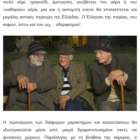
πολύ κέφι, τραγούδι, έμπνευση, κουβέντες του αέρα ή του
«καθαρού» αέρα, μια και η εκπομπή ενίοτε θα επισκέπτεται και
μεγάλες αστικές περιοχές της Ελλάδας. Ο Έλληνας της παρέας, του
κεφιού, έστω και του ωχ… αδερφισμού!
Η προσέγγιση των διάφορων χαρακτήρων και καταστάσεων θα
εξωτερικεύεται μέσα από μικρά δραματοποιημένα σκετς σε
φυσικούς χώρους. Παράλληλα, με τη βοήθεια της κάμερας, ο