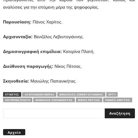
αναλύσεις για την επόμενη μέρα της ψηφοφορίας.
Παρουσίαση:
Πάνος Χαρίτος.
Αρχισυνταξία:
Βενιζέλος Λεβεντογιάννης.
Δημοσιογραφική επιμέλεια:
Κατερίνα Πλατή.
Διεύθυνση παραγωγής:
Νίκος Πέτσας.
Σκηνοθεσία:
Μανώλης Παπανικήτας.
ΕΤΙΚΕΤΕΣ
«Η ΕΠΟΜΈΝΗ ΜΈΡΑ»
ΒΕΝΙΖΈΛΟΣ ΛΕΒΕΝΤΟΓΙΆΝΝΗΣ
ΕΡΤ1
ΚΑΤΕΡΊΝΑ ΠΛΑΤΉ
ΜΑΝΏΛΗΣ ΠΑΠΑΝΙΚΉΤΑΣ
ΝΊΚΟΣ ΠΈΤΣΑΣ
ΠΆΝΟΣ ΧΑΡΊΤΟΣ
Αρχείο