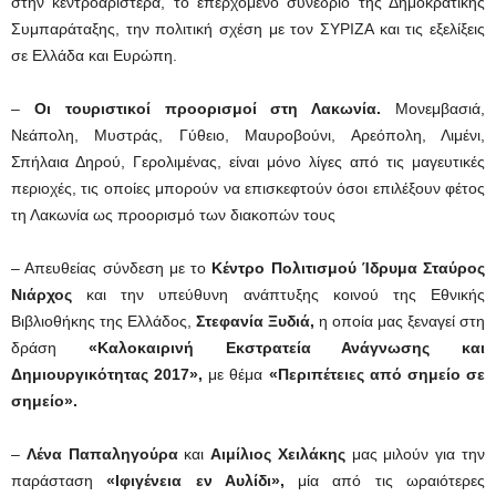
στην κεντροαριστερά, το επερχόμενο συνέδριο της Δημοκρατικής
Συμπαράταξης, την πολιτική σχέση με τον ΣΥΡΙΖΑ και τις εξελίξεις
σε Ελλάδα και Ευρώπη.
–
Οι τουριστικοί προορισμοί στη Λακωνία.
Μονεμβασιά,
Νεάπολη, Μυστράς, Γύθειο, Μαυροβούνι, Αρεόπολη, Λιμένι,
Σπήλαια Δηρού, Γερολιμένας, είναι μόνο λίγες από τις μαγευτικές
περιοχές, τις οποίες μπορούν να επισκεφτούν όσοι επιλέξουν φέτος
τη Λακωνία ως προορισμό των διακοπών τους
– Απευθείας σύνδεση με το
Κέντρο Πολιτισμού Ίδρυμα Σταύρος
Νιάρχος
και την υπεύθυνη ανάπτυξης κοινού της Εθνικής
Βιβλιοθήκης της Ελλάδος,
Στεφανία Ξυδιά,
η οποία μας ξεναγεί στη
δράση
«Καλοκαιρινή Εκστρατεία Ανάγνωσης και
Δημιουργικότητας 2017»,
με θέμα
«Περιπέτειες από σημείο σε
σημείο».
–
Λένα Παπαληγούρα
και
Αιμίλιος Χειλάκης
μας μιλούν για την
παράσταση
«Ιφιγένεια εν Αυλίδι»,
μία από τις ωραιότερες