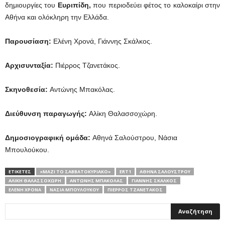
δημιουργίες του
Ευριπίδη,
που περιοδεύει φέτος το καλοκαίρι στην
Αθήνα και ολόκληρη την Ελλάδα.
Παρουσίαση:
Ελένη Χρονά, Γιάννης Σκάλκος.
Αρχισυνταξία:
Πιέρρος Τζανετάκος.
Σκηνοθεσία:
Αντώνης Μπακόλας.
Διεύθυνση παραγωγής:
Αλίκη Θαλασσοχώρη.
Δημοσιογραφική ομάδα:
Αθηνά Σαλούστρου, Νάσια
Μπουλούκου.
ΕΤΙΚΕΤΕΣ
«ΜΑΖΙ ΤΟ ΣΑΒΒΑΤΟΚΥΡΙΑΚΟ»
ERT1
ΑΘΗΝΆ ΣΑΛΟΎΣΤΡΟΥ
ΑΛΊΚΗ ΘΑΛΑΣΣΟΧΏΡΗ
ΑΝΤΏΝΗΣ ΜΠΑΚΌΛΑΣ
ΓΙΆΝΝΗΣ ΣΚΆΛΚΟΣ
ΕΛΈΝΗ ΧΡΟΝΆ
ΝΆΣΙΑ ΜΠΟΥΛΟΎΚΟΥ
ΠΙΈΡΡΟΣ ΤΖΑΝΕΤΆΚΟΣ