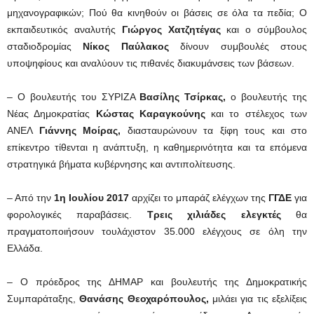
μηχανογραφικών; Πού θα κινηθούν οι βάσεις σε όλα τα πεδία; Ο
εκπαιδευτικός αναλυτής
Γιώργος Χατζητέγας
και ο σύμβουλος
σταδιοδρομίας
Νίκος Παύλακος
δίνουν συμβουλές στους
υποψηφίους και αναλύουν τις πιθανές διακυμάνσεις των βάσεων.
– Ο βουλευτής του ΣΥΡΙΖΑ
Βασίλης Τσίρκας,
ο βουλευτής της
Νέας Δημοκρατίας
Κώστας Καραγκούνης
και το στέλεχος των
ΑΝΕΛ
Γιάννης Μοίρας,
διασταυρώνουν τα ξίφη τους και στο
επίκεντρο τίθενται η ανάπτυξη, η καθημερινότητα και τα επόμενα
στρατηγικά βήματα κυβέρνησης και αντιπολίτευσης.
– Από την
1η Ιουλίου 2017
αρχίζει το μπαράζ ελέγχων της
ΓΓΔΕ
για
φορολογικές παραβάσεις.
Τρεις χιλιάδες ελεγκτές
θα
πραγματοποιήσουν τουλάχιστον 35.000 ελέγχους σε όλη την
Ελλάδα.
– Ο πρόεδρος της ΔΗΜΑΡ και βουλευτής της Δημοκρατικής
Συμπαράταξης,
Θανάσης Θεοχαρόπουλος,
μιλάει για τις εξελίξεις