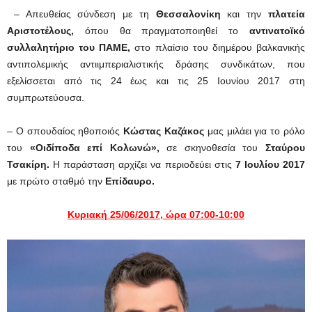
– Απευθείας σύνδεση με τη
Θεσσαλονίκη
και την
πλατεία
Αριστοτέλους,
όπου θα πραγματοποιηθεί το
αντινατοϊκό
συλλαλητήριο του ΠΑΜΕ,
στο πλαίσιο του διημέρου βαλκανικής
αντιπολεμικής αντιιμπεριαλιστικής δράσης συνδικάτων, που
εξελίσσεται από τις 24 έως και τις 25 Ιουνίου 2017 στη
συμπρωτεύουσα.
– Ο σπουδαίος ηθοποιός
Κώστας Καζάκος
μας μιλάει για το ρόλο
του
«Οιδίποδα επί Κολωνώ»,
σε σκηνοθεσία του
Σταύρου
Τσακίρη.
Η παράσταση αρχίζει να περιοδεύει στις
7 Ιουλίου 2017
με πρώτο σταθμό την
Επίδαυρο.
Κυριακή 25/06/2017, ώρα 07:00-10:00