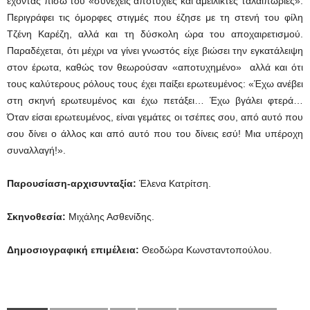
έχοντας πίσω του «συνεχείς αποτυχίες και αμείλικτες ταλαιπωρίες».
Περιγράφει τις όμορφες στιγμές που έζησε με τη στενή του φίλη
Τζένη Καρέζη, αλλά και τη δύσκολη ώρα του αποχαιρετισμού.
Παραδέχεται, ότι μέχρι να γίνει γνωστός είχε βιώσει την εγκατάλειψη
στον έρωτα, καθώς τον θεωρούσαν «αποτυχημένο» αλλά και ότι
τους καλύτερους ρόλους τους έχει παίξει ερωτευμένος: «Έχω ανέβει
στη σκηνή ερωτευμένος και έχω πετάξει… Έχω βγάλει φτερά…
Όταν είσαι ερωτευμένος, είναι γεμάτες οι τσέπες σου, από αυτό που
σου δίνει ο άλλος και από αυτό που του δίνεις εσύ! Μια υπέροχη
συναλλαγή!».
Παρουσίαση-αρχισυνταξία:
Έλενα Κατρίτση.
Σκηνοθεσία:
Μιχάλης Ασθενίδης.
Δημοσιογραφική επιμέλεια:
Θεοδώρα Κωνσταντοπούλου.