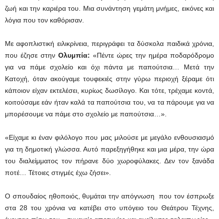
ζωή και την καριέρα του. Μια συνάντηση γεμάτη μνήμες, εικόνες και
λόγια που τον καθόρισαν.
Με αφοπλιστική ειλικρίνεια, περιγράφει τα δύσκολα παιδικά χρόνια,
που έζησε στην
Ολυμπία:
«Πέντε ώρες την ημέρα ποδαρόδρομο
για να πάμε σχολείο και όχι πάντα με παπούτσια… Μετά την
Κατοχή, όταν ακούγαμε τουφεκιές στην γύρω περιοχή ξέραμε ότι
κάποιον είχαν εκτελέσει, κυρίως δωσίλογο. Και τότε, τρέχαμε κοντά,
κοιτούσαμε εάν ήταν καλά τα παπούτσια του, να τα πάρουμε για να
μπορέσουμε να πάμε στο σχολείο με παπούτσια…».
«Είχαμε κι έναν φιλόλογο που μας μιλούσε με μεγάλο ενθουσιασμό
για τη δημοτική γλώσσα. Αυτό παρεξηγήθηκε και μια μέρα, την ώρα
του διαλείμματος τον πήρανε δύο χωροφύλακες. Δεν τον ξανάδα
ποτέ… Τέτοιες στιγμές έχω ζήσει».
Ο σπουδαίος ηθοποιός, θυμάται την απόγνωση που τον έσπρωξε
στα 28 του χρόνια να κατέβει στο υπόγειο του Θεάτρου Τέχνης,