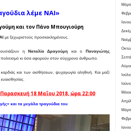
Μάρτι
αγούδια λέμε ΝΑΙ»
Φεβρο
Ιανου
γούμη και τον Πάνο Μπουγιούρη
Δεκέμ
ΑΙ
με ξεχωριστούς προσκεκλημένους.
Νοέμβ
Οκτώ
ουσιάζουν η
Ναταλία Δραγούμη
και ο
Παναγιώτης
Σεπτέ
ν πολιτισμό κι όσα αφορούν στον σύγχρονο άνθρωπο.
Αύγο
ς καρδιάς και των αισθήσεων, ψυχαγωγία αληθινή. Και μαζί
Ιούλι
 ευαισθησίας.
Ιούνι
Μάιος
 Παρασκευή 18
Μαΐου
2018, ώρα 22:00
Απρίλ
υγής» και τα μεγάλα τραγούδια του
Μάρτι
Φεβρο
Ιανου