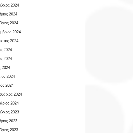
βριος 2024
ριος 2024
βριος 2024
μβριος 2024
υστος 2024
ος 2024
ος 2024
 2024
ιος 2024
ος 2024
υάριος 2024
άριος 2024
βριος 2023
ριος 2023
βριος 2023