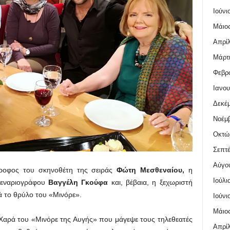
Ιούνι
Μάιος
Απρίλ
Μάρτι
Φεβρο
Ιανου
Δεκέμ
Νοέμβ
Οκτώ
Σεπτέ
Αύγο
οφος του σκηνοθέτη της σειράς
Φώτη Μεσθεναίου,
η
Ιούλι
εναριογράφου
Βαγγέλη Γκούφα
και, βέβαια, η ξεχωριστή
 το θρύλο του «Μινόρε».
Ιούνι
Μάιος
αρά του «Μινόρε της Αυγής» που μάγεψε τους τηλεθεατές
Απρίλ