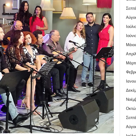
Σεπτέ
Αύγο
Ιούλι
Ιούνι
Μάιος
Απρίλ
Μάρτι
Φεβρο
Ιανου
Δεκέμ
Νοέμβ
Οκτώ
Σεπτέ
Αύγο
Ιούλι