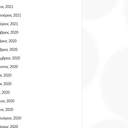
ος 2021
υάριος 2021
άριος 2021
βριος 2020
ριος 2020
βριος 2020
μβριος 2020
υστος 2020
ος 2020
ος 2020
 2020
ιος 2020
ος 2020
υάριος 2020
άριος 2020