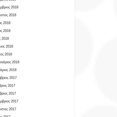
μβριος 2018
υστος 2018
ος 2018
ος 2018
 2018
ιος 2018
ος 2018
υάριος 2018
άριος 2018
βριος 2017
ριος 2017
βριος 2017
μβριος 2017
υστος 2017
ος 2017