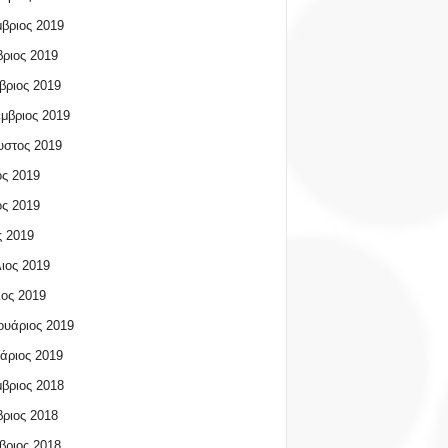
βριος 2019
ριος 2019
βριος 2019
μβριος 2019
υστος 2019
ος 2019
ος 2019
 2019
ιος 2019
ος 2019
υάριος 2019
άριος 2019
βριος 2018
ριος 2018
βριος 2018