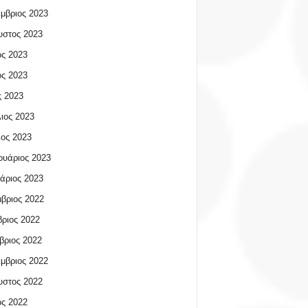
μβριος 2023
υστος 2023
ος 2023
ος 2023
 2023
ιος 2023
ος 2023
υάριος 2023
άριος 2023
βριος 2022
ριος 2022
βριος 2022
μβριος 2022
υστος 2022
ος 2022