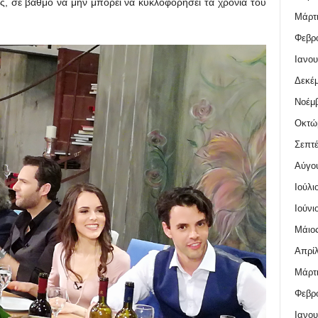
της, σε βαθμό να μην μπορεί να κυκλοφορήσει τα χρόνια του
Μάρτι
Φεβρο
Ιανου
Δεκέμ
Νοέμβ
Οκτώ
Σεπτέ
Αύγο
Ιούλι
Ιούνι
Μάιος
Απρίλ
Μάρτι
Φεβρο
Ιανου