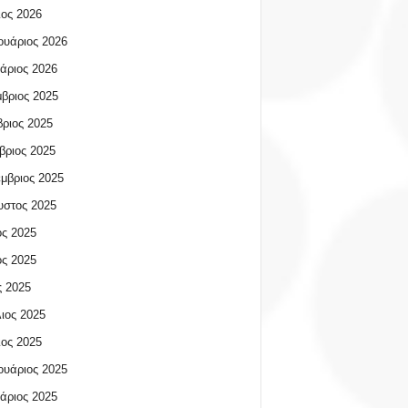
ος 2026
υάριος 2026
άριος 2026
βριος 2025
ριος 2025
βριος 2025
μβριος 2025
υστος 2025
ος 2025
ος 2025
 2025
ιος 2025
ος 2025
υάριος 2025
άριος 2025