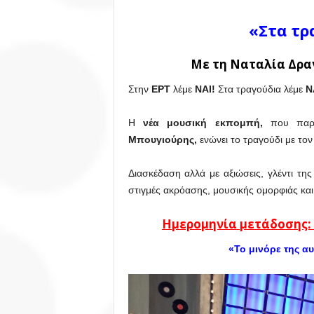
«Στα τρ
Με τη Ναταλία Δρα
Στην
ΕΡΤ
λέμε
ΝΑΙ!
Στα τραγούδια λέμε
Ν
Η
νέα μουσική εκπομπή,
που παρ
Μπουγιούρης,
ενώνει το τραγούδι με το
Διασκέδαση αλλά με αξιώσεις, γλέντι τη
στιγμές ακρόασης, μουσικής ομορφιάς και
Ημερομηνία μετάδοσης:
«Το μινόρε της α