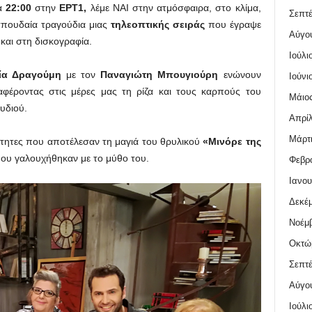
α
22:00
στην
ΕΡΤ1,
λέμε ΝΑΙ στην ατμόσφαιρα, στο κλίμα,
Σεπτέ
σπουδαία τραγούδια μιας
τηλεοπτικής σειράς
που έγραψε
Αύγο
 και στη δισκογραφία.
Ιούλι
ία Δραγούμη
με τον
Παναγιώτη Μπουγιούρη
ενώνουν
Ιούνι
αφέροντας στις μέρες μας τη ρίζα και τους καρπούς του
Μάιος
υδιού.
Απρίλ
Μάρτι
τητες που αποτέλεσαν τη μαγιά του θρυλικού
«Μινόρε της
που γαλουχήθηκαν με το μύθο του.
Φεβρο
Ιανου
Δεκέμ
Νοέμβ
Οκτώ
Σεπτέ
Αύγο
Ιούλι