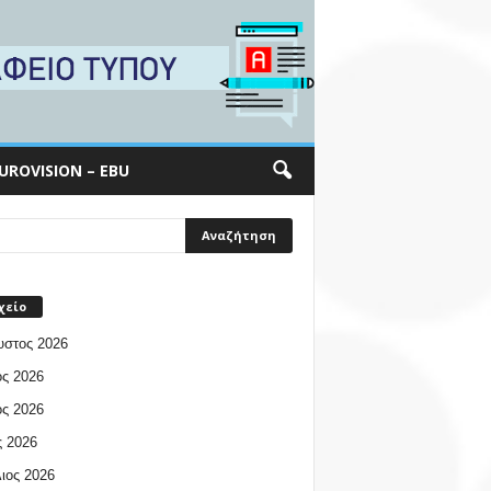
UROVISION – EBU
χείο
υστος 2026
ος 2026
ος 2026
 2026
ιος 2026