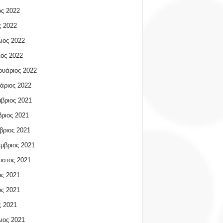
ος 2022
 2022
ιος 2022
ος 2022
υάριος 2022
άριος 2022
βριος 2021
ριος 2021
βριος 2021
μβριος 2021
υστος 2021
ος 2021
ος 2021
 2021
ιος 2021