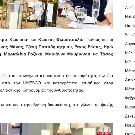
Δεκέμ
Νοέμβ
Οκτώ
Σεπτέ
ητρα Κωστάκη
και
Κώστας Θωμόπουλος,
καθώς
και οι
Αύγο
νος Μάνος, Τζένη Παπαδημητρίου, Ρένος Ρώτας, Ηρώ
Ιούλι
λη, Μαριαλένα Ροζάκη, Μαριάννα Μαυριανού
και
Τάσος
Ιούνι
Μάιος
ικές του επανέρχονται δυναμικά στην επικαιρότητα, την ίδια
Απρίλ
ι από την UNESCO και καταγράφεται επισήμως στον
Μάρτι
ολιτιστικής Κληρονομιάς της Ανθρωπότητας.
Φεβρο
οσωπεύουν, στην αληθινή διασκέδαση, στο γλέντι της ψυχής
Ιανου
Δεκέμ
Νοέμβ
Οκτώ