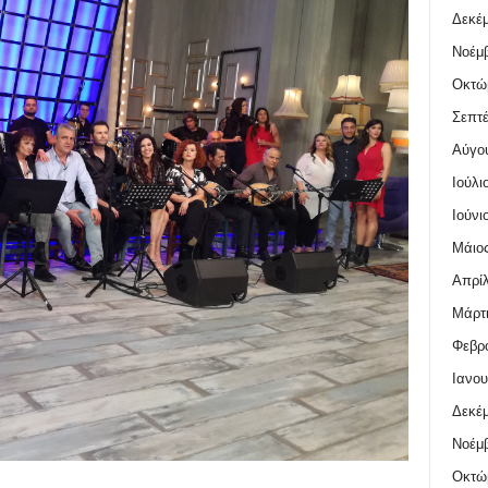
Δεκέμ
Νοέμβ
Οκτώ
Σεπτέ
Αύγο
Ιούλι
Ιούνι
Μάιος
Απρίλ
Μάρτι
Φεβρο
Ιανου
Δεκέμ
Νοέμβ
Οκτώ