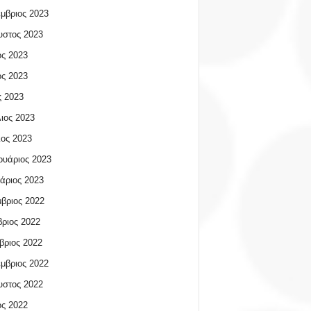
μβριος 2023
υστος 2023
ος 2023
ος 2023
 2023
ιος 2023
ος 2023
υάριος 2023
άριος 2023
βριος 2022
ριος 2022
βριος 2022
μβριος 2022
υστος 2022
ος 2022