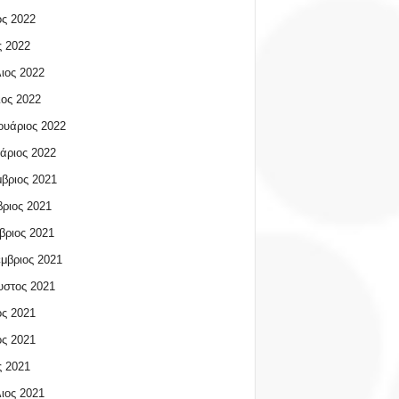
ος 2022
 2022
ιος 2022
ος 2022
υάριος 2022
άριος 2022
βριος 2021
ριος 2021
βριος 2021
μβριος 2021
υστος 2021
ος 2021
ος 2021
 2021
ιος 2021