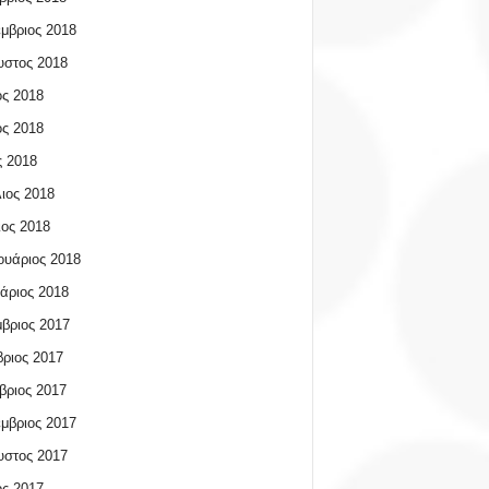
μβριος 2018
υστος 2018
ος 2018
ος 2018
 2018
ιος 2018
ος 2018
υάριος 2018
άριος 2018
βριος 2017
ριος 2017
βριος 2017
μβριος 2017
υστος 2017
ος 2017