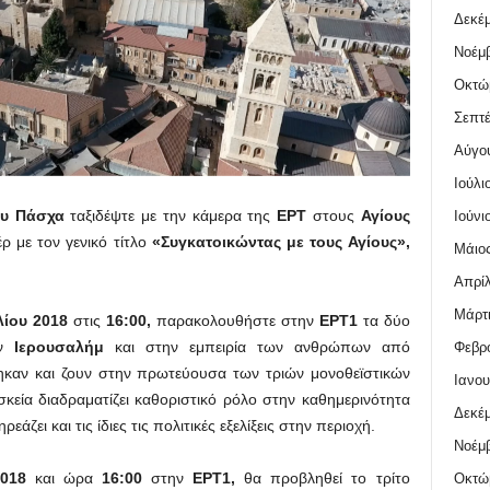
Δεκέμ
Νοέμβ
Οκτώ
Σεπτέ
Αύγο
Ιούλι
ου
Πάσχα
ταξιδέψτε με την κάμερα της
ΕΡΤ
στους
Αγίους
Ιούνι
ρ με τον γενικό τίτλο
«Συγκατοικώντας με τους Αγίους»,
Μάιος
Απρίλ
Μάρτι
ίου 2018
στις
16:00,
παρακολουθήστε στην
ΕΡΤ1
τα δύο
ην
Ιερουσαλήμ
και στην εμπειρία των ανθρώπων από
Φεβρο
ήθηκαν και ζουν στην πρωτεύουσα των τριών μονοθεϊστικών
Ιανου
κεία διαδραματίζει καθοριστικό ρόλο στην καθημερινότητα
Δεκέμ
άζει και τις ίδιες τις πολιτικές εξελίξεις στην περιοχή.
Νοέμβ
018
και ώρα
16:00
στην
ΕΡΤ1,
θα προβληθεί το τρίτο
Οκτώ