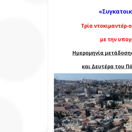
«Συγκατοικ
Τρία ντοκιμαντέρ-
με την υπο
Ημερομηνία μετάδοσης
και Δευτέρα του Πά