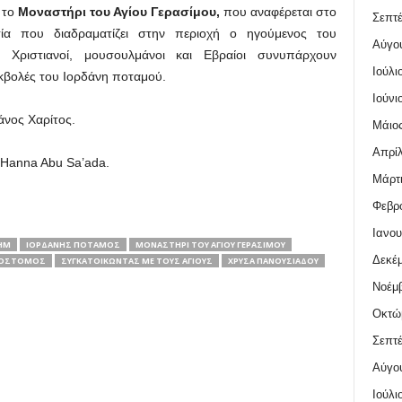
 το
Μοναστήρι του Αγίου Γερασίμου,
που αναφέρεται στο
Σεπτέ
σία που διαδραματίζει στην περιοχή ο ηγούμενος του
Αύγο
ς.
Χριστιανοί, μουσουλμάνοι και Εβραίοι συνυπάρχουν
Ιούλι
εκβολές του Ιορδάνη ποταμού.
Ιούνι
νος Χαρίτος.
Μάιος
Απρίλ
anna Abu Sa’ada.
Μάρτι
Φεβρο
Ιανου
ΉΜ
ΙΟΡΔΆΝΗΣ ΠΟΤΑΜΌΣ
ΜΟΝΑΣΤΉΡΙ ΤΟΥ ΑΓΊΟΥ ΓΕΡΑΣΊΜΟΥ
Δεκέμ
ΣΌΣΤΟΜΟΣ
ΣΥΓΚΑΤΟΙΚΏΝΤΑΣ ΜΕ ΤΟΥΣ ΑΓΊΟΥΣ
ΧΡΎΣΑ ΠΑΝΟΥΣΙΆΔΟΥ
Νοέμβ
Οκτώ
Σεπτέ
Αύγο
Ιούλι