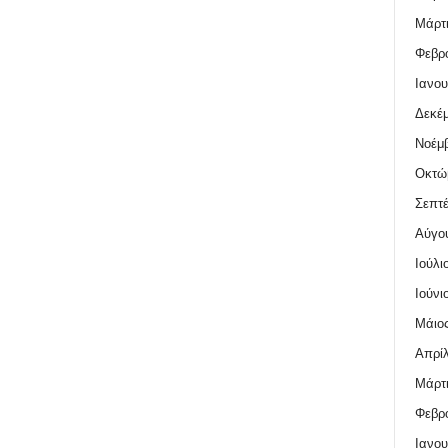
Μάρτι
Φεβρο
Ιανου
Δεκέμ
Νοέμβ
Οκτώ
Σεπτέ
Αύγο
Ιούλι
Ιούνι
Μάιος
Απρίλ
Μάρτι
Φεβρο
Ιανου