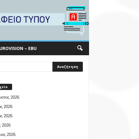
UROVISION – EBU
χείο
υστος 2026
ος 2026
ος 2026
 2026
ιος 2026