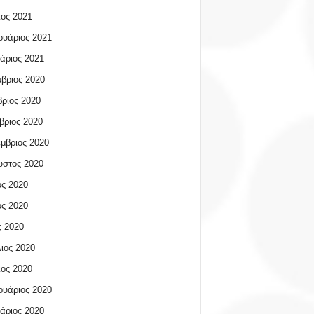
ος 2021
υάριος 2021
άριος 2021
βριος 2020
ριος 2020
βριος 2020
μβριος 2020
υστος 2020
ος 2020
ος 2020
 2020
ιος 2020
ος 2020
υάριος 2020
άριος 2020