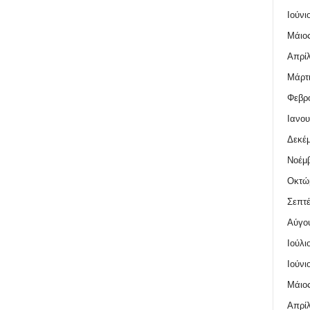
Ιούνι
Μάιος
Απρίλ
Μάρτι
Φεβρο
Ιανου
Δεκέμ
Νοέμβ
Οκτώ
Σεπτέ
Αύγο
Ιούλι
Ιούνι
Μάιος
Απρίλ