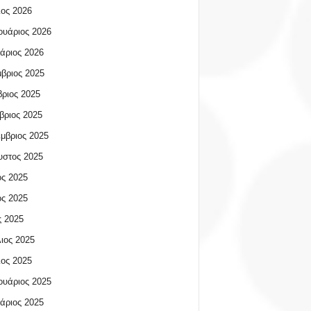
ος 2026
υάριος 2026
άριος 2026
βριος 2025
ριος 2025
βριος 2025
μβριος 2025
υστος 2025
ος 2025
ος 2025
 2025
ιος 2025
ος 2025
υάριος 2025
άριος 2025