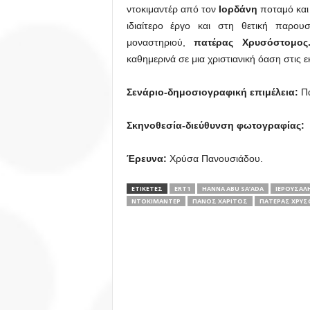
ντοκιμαντέρ από τον
Ιορδάνη
ποταμό και
ιδιαίτερο έργο και στη θετική παρου
μοναστηριού,
πατέρας Χρυσόστομο
καθημερινά σε μια χριστιανική όαση στις 
Σενάριο-δημοσιογραφική επιμέλεια:
Πά
Σκηνοθεσία-διεύθυνση φωτογραφίας:
H
Έρευνα:
Χρύσα Πανουσιάδου.
ΕΤΙΚΕΤΕΣ
ERT1
HANNA ABU SA’ADA
ΙΕΡΟΥΣΑΛ
ΝΤΟΚΙΜΑΝΤΕΡ
ΠΆΝΟΣ ΧΑΡΊΤΟΣ
ΠΑΤΈΡΑΣ ΧΡΥ