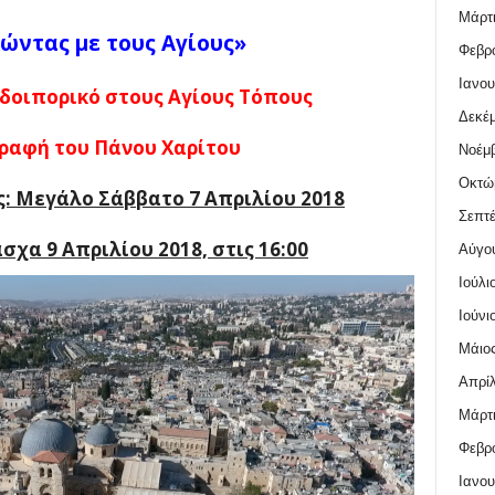
Μάρτι
ώντας με τους Αγίους»
Φεβρο
Ιανου
οδοιπορικό στους Αγίους Τόπους
Δεκέμ
γραφή του
Πάνου Χαρίτου
Νοέμβ
Οκτώ
: Μεγάλο Σάββατο 7 Απριλίου 2018
Σεπτέ
σχα 9 Απριλίου 2018, στις 16:00
Αύγο
Ιούλι
Ιούνι
Μάιος
Απρίλ
Μάρτι
Φεβρο
Ιανου