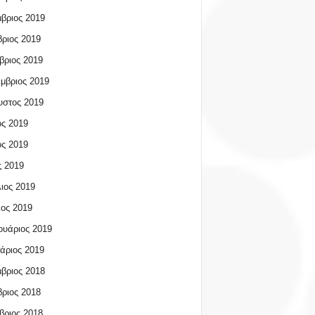
βριος 2019
ριος 2019
βριος 2019
μβριος 2019
υστος 2019
ος 2019
ος 2019
 2019
ιος 2019
ος 2019
υάριος 2019
άριος 2019
βριος 2018
ριος 2018
βριος 2018