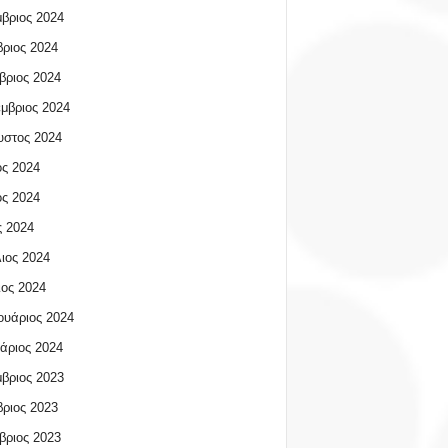
βριος 2024
ριος 2024
βριος 2024
μβριος 2024
υστος 2024
ος 2024
ος 2024
 2024
ιος 2024
ος 2024
υάριος 2024
άριος 2024
βριος 2023
ριος 2023
βριος 2023