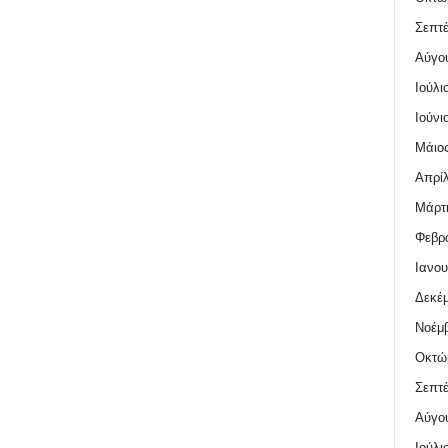
Σεπτέ
Αύγο
Ιούλι
Ιούνι
Μάιος
Απρίλ
Μάρτι
Φεβρο
Ιανου
Δεκέμ
Νοέμβ
Οκτώ
Σεπτέ
Αύγο
Ιούλι