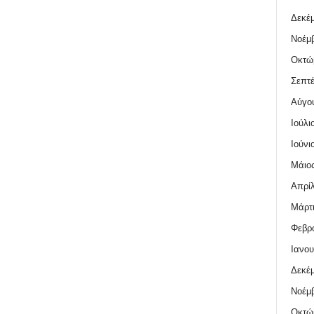
Δεκέμ
Νοέμβ
Οκτώ
Σεπτέ
Αύγο
Ιούλι
Ιούνι
Μάιος
Απρίλ
Μάρτι
Φεβρο
Ιανου
Δεκέμ
Νοέμβ
Οκτώ