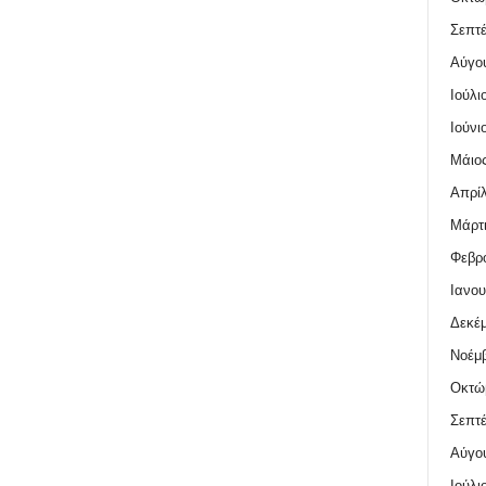
Σεπτέ
Αύγο
Ιούλι
Ιούνι
Μάιος
Απρίλ
Μάρτι
Φεβρο
Ιανου
Δεκέμ
Νοέμβ
Οκτώ
Σεπτέ
Αύγο
Ιούλι