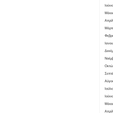
Ιούνι
Μάιος
Απρίλ
Μάρτι
Φεβρο
Ιανου
Δεκέμ
Νοέμβ
Οκτώ
Σεπτέ
Αύγο
Ιούλι
Ιούνι
Μάιος
Απρίλ