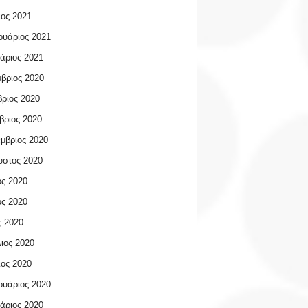
ος 2021
υάριος 2021
άριος 2021
βριος 2020
ριος 2020
βριος 2020
μβριος 2020
υστος 2020
ος 2020
ος 2020
 2020
ιος 2020
ος 2020
υάριος 2020
άριος 2020