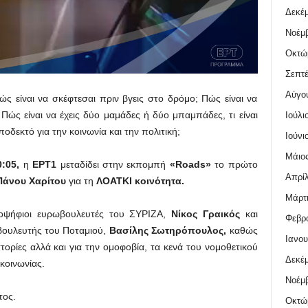
Δεκέμ
Νοέμβ
Οκτώ
Σεπτέ
Αύγο
ώς είναι να σκέφτεσαι πριν βγεις στο δρόμο; Πώς είναι να
 Πώς είναι να έχεις δύο μαμάδες ή δύο μπαμπάδες, τι είναι
Ιούλι
 αποδεκτό για την κοινωνία και την πολιτική;
Ιούνι
Μάιος
0:05,
η
ΕΡΤ1
μεταδίδει στην εκπομπή
«Roads»
το πρώτο
Απρίλ
Πάνου Χαρίτου
για τη
ΛΟΑΤΚΙ κοινότητα.
Μάρτι
οψήφιοι ευρωβουλευτές του ΣΥΡΙΖΑ,
Νίκος Γραικός
και
Φεβρο
ουλευτής του Ποταμιού,
Βασίλης Σωτηρόπουλος,
καθώς
Ιανου
 ιστορίες αλλά και για την ομοφοβία, τα κενά του νομοθετικού
Δεκέμ
κοινωνίας.
Νοέμβ
τος.
Οκτώ