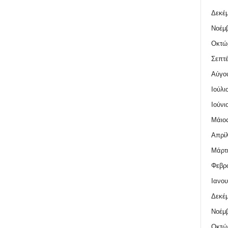
Δεκέμ
Νοέμβ
Οκτώ
Σεπτέ
Αύγο
Ιούλι
Ιούνι
Μάιος
Απρίλ
Μάρτι
Φεβρο
Ιανου
Δεκέμ
Νοέμβ
Οκτώ