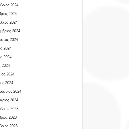
βριος 2024
ριος 2024
βριος 2024
μβριος 2024
υστος 2024
ος 2024
ος 2024
 2024
ιος 2024
ος 2024
υάριος 2024
άριος 2024
βριος 2023
ριος 2023
βριος 2023