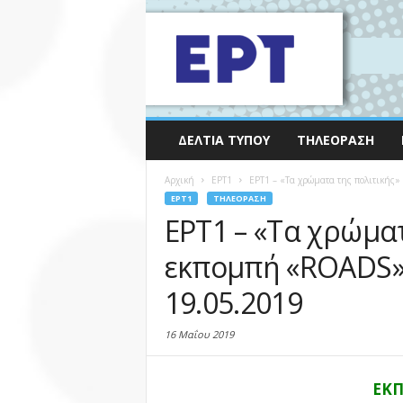
ΔΕΛΤΊΑ ΤΎΠΟΥ
ΤΗΛΕΌΡΑΣΗ
Αρχική
EΡΤ1
ΕΡΤ1 – «Τα χρώματα της πολιτικής»
EΡΤ1
ΤΗΛΕΌΡΑΣΗ
ΕΡΤ1 – «Τα χρώμα
εκπομπή «ROADS» 
19.05.2019
16 Μαΐου 2019
ΕΚ