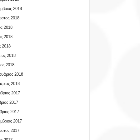
μβριος 2018
υστος 2018
ος 2018
ος 2018
 2018
ιος 2018
ος 2018
υάριος 2018
άριος 2018
βριος 2017
ριος 2017
βριος 2017
μβριος 2017
υστος 2017
ος 2017