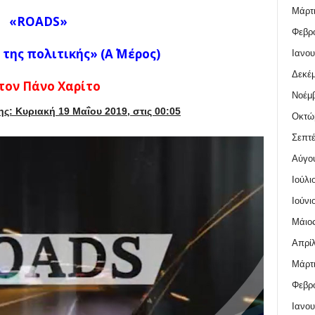
Μάρτι
«ROADS»
Φεβρο
της πολιτικής» (Α΄ Μέρος)
Ιανου
Δεκέμ
τον Πάνο Χαρίτο
Νοέμβ
: Κυριακή 19 Μαΐου 2019, στις 00:05
Οκτώ
Σεπτέ
Αύγο
Ιούλι
Ιούνι
Μάιος
Απρίλ
Μάρτι
Φεβρο
Ιανου