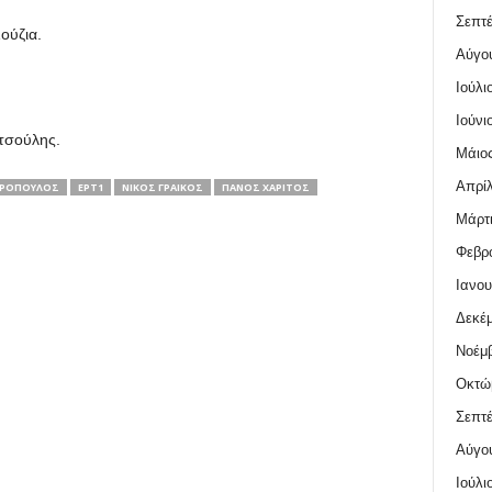
Σεπτέ
ούζια.
Αύγο
Ιούλι
Ιούνι
τσούλης.
Μάιος
Απρίλ
ΗΡΌΠΟΥΛΟΣ
ΕΡΤ1
ΝΊΚΟΣ ΓΡΑΙΚΌΣ
ΠΆΝΟΣ ΧΑΡΊΤΟΣ
Μάρτι
Φεβρο
Ιανου
Δεκέμ
Νοέμβ
Οκτώ
Σεπτέ
Αύγο
Ιούλι