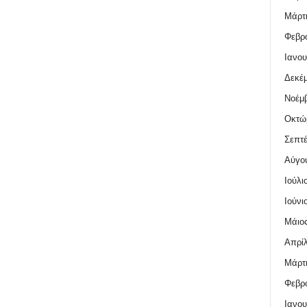
Μάρτι
Φεβρο
Ιανου
Δεκέμ
Νοέμβ
Οκτώ
Σεπτέ
Αύγο
Ιούλι
Ιούνι
Μάιος
Απρίλ
Μάρτι
Φεβρο
Ιανου