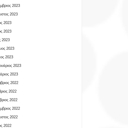
μβριος 2023
υστος 2023
ος 2023
ος 2023
 2023
ιος 2023
ος 2023
υάριος 2023
άριος 2023
βριος 2022
ριος 2022
βριος 2022
μβριος 2022
υστος 2022
ος 2022