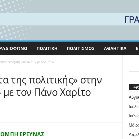
ΡΑΔΙΌΦΩΝΟ
ΠΟΛΙΤΙΚΉ
ΠΟΛΙΤΙΣΜΌΣ
ΑΘΛΗΤΙΚΆ
E
 στην εκπομπή «ROADS» με τον Πάνο...
τα της πολιτικής» στην
Αρ
με τον Πάνο Χαρίτο
Αύγο
Ιούλι
Ιούνι
Μάιος
ΠΟΜΠH EΡΕΥΝΑΣ
Απρίλ