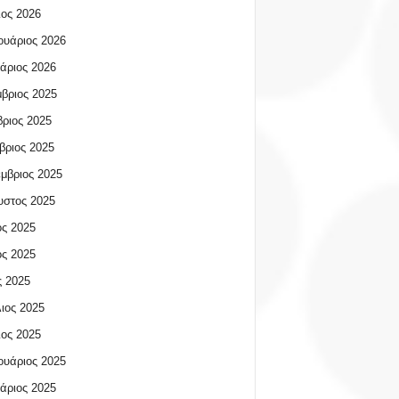
ος 2026
υάριος 2026
άριος 2026
βριος 2025
ριος 2025
βριος 2025
μβριος 2025
υστος 2025
ος 2025
ος 2025
 2025
ιος 2025
ος 2025
υάριος 2025
άριος 2025