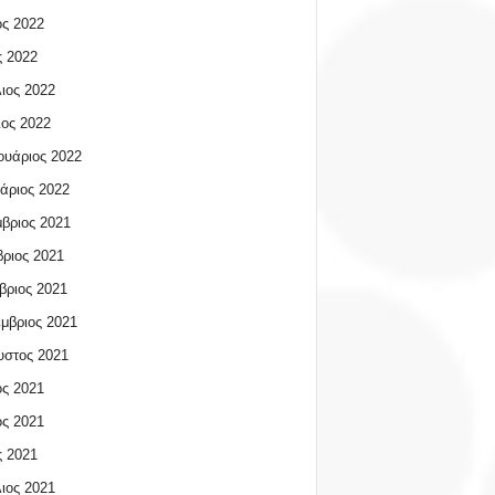
ος 2022
 2022
ιος 2022
ος 2022
υάριος 2022
άριος 2022
βριος 2021
ριος 2021
βριος 2021
μβριος 2021
υστος 2021
ος 2021
ος 2021
 2021
ιος 2021