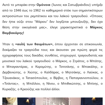
Αυτό το μπαράκι στην
Ομόνοια
(Ίωνος και Σατωβριάνδου) υπήρξε
από το 1946 έως το 1962 το καθημερινό στέκι των σημαντικότερων
εκπροσώπων του ρεμπέτικου και του λαϊκού τραγουδιού. «Όποιος
δεν ήπιε ούζο στου “Μάριου” δεν λογίζεται μπουζουξής, δεν έχει
θέση στην οικογένειά μας», έλεγε χαρακτηριστικά ο
Μάρκος
Βαμβακάρης!
Ήταν η
«αυλή των θαυμάτων»,
όπου έρχονταν σε επικοινωνία,
δοκίμαζαν τα τραγούδια τους και άκουσαν για πρώτη φορά τις
ηχογραφήσεις τους δεκάδες συνθέτες, στιχουργοί, τραγουδιστές και
μουσικοί του λαϊκού τραγουδιού: ο Μάρκος, ο Στράτος, ο Μπάτης,
ο Μπαγιαντέρας, ο Κερομύτης, ο Τσιτσάνης, ο Μπακάλης, ο
Δερβενιώτης, ο Χιώτης, ο Καλδάρας, ο Μητσάκης, ο Λαύκας, ο
Τζουανάκος, ο Τατασόπουλος, ο Βίρβος, η Παπαγιαννοπούλου, ο
«Τσάντας», η Μπέλλου, η Νίνου, ο Μπιθικώτσης, ο Μπίνης, ο
Κυριαζής, ο Κρεούζης και πολλοί άλλοι.