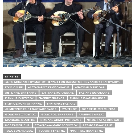
ΕΤΙΚΕΤΕΣ
«ΣΤΟ ΜΠΑΡΆΚΙ ΤΟΥ ΜΆΡΙΟΥ - Η ΑΥΛΉ ΤΩΝ ΘΑΥΜΆΤΩΝ ΤΟΥ ΛΑΪΚΟΎ ΤΡΑΓΟΥΔΙΟΎ»
FOSS ON AIR
ΑΛΈΞΑΝΔΡΟΣ ΚΑΜΠΟΥΡΆΚΗΣ
ΑΝΑΤΟΛΉ ΜΑΡΓΙΌΛΑ
ΑΝΤΏΝΗΣ ΞΗΝΤΆΡΗΣ
ΒΑΓΓΈΛΗΣ ΚΟΡΑΚΆΚΗΣ
ΒΑΣΊΛΗΣ ΚΟΡΑΚΆΚΗΣ
ΓΙΆΝΝΗΣ ΕΥΑΓΓΈΛΟΥ
ΓΙΆΝΝΗΣ ΝΙΆΡΧΟΣ
ΓΙΆΝΝΗΣ ΠΛΑΓΙΑΝΝΆΚΟΣ
ΓΙΏΡΓΟΣ ΚΟΝΤΟΓΙΆΝΝΗΣ
ΓΡΗΓΌΡΗΣ ΒΑΣΊΛΑΣ
ΔΗΜΉΤΡΗΣ ΧΡΙΣΤΟΔΟΥΛΌΠΟΥΛΟΣ
ΕΎΑ ΞΈΝΟΥ
ΘΟΔΩΡΉΣ ΜΈΡΜΗΓΚΑΣ
ΘΟΔΩΡΉΣ ΣΤΟΎΓΙΟΣ
ΘΌΔΩΡΟΣ ΞΗΝΤΆΡΗΣ
ΛΆΜΠΡΟΣ ΛΙΆΒΑΣ
ΜΑΝΏΛΗΣ ΦΙΛΑΪ́ΤΗΣ
ΝΙΚΌΛΑΣ ΔΗΜΗΤΡΌΠΟΥΛΟΣ
ΝΊΚΟΣ ΤΑΤΑΣΌΠΟΥΛΟΣ
ΝΏΕ ΖΑΦΕΙΡΊΔΗΣ
ΣΤΑΥΡΟΎΛΑ ΜΑΝΩΛΟΠΟΎΛΟΥ
ΣΤΈΛΙΟΣ ΠΛΑΚΊΤΣΗΣ
ΤΆΣΟΣ ΑΘΑΝΑΣΙΆΣ
ΤΟ ΑΛΑΤΙ ΤΗΣ ΓΗΣ
ΦΊΛΙΠΠΟΣ ΠΑΧΝΙΣΤΉΣ