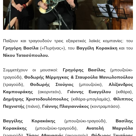
Παίζουν και τραγουδούν τρεις εξαιρετικές λαϊκές κομπανίες: του
Γρηγόρη Βασίλα
(«Πυρήνας»), του
Βαγγέλη Κορακάκη
και του
Νίκου Τατασόπουλου.
Συμμετέχουν οι μουσικοί:
Γρηγόρης Βασίλας
(μπουζούκι-
τραγούδι),
Θοδωρής Μέρμηγκας & Σταυρούλα Μανωλοπούλου
(τραγούδι),
Θοδωρής Στούγιος
(μπουζούκι),
Αλέξανδρος
Καμπουράκης
(ακορντεόν),
Γιάννης Ευαγγέλου
(κιθάρα),
Δημήτρης Χριστοδουλόπουλος
(κιθάρα-μπαγλαμάς),
Φίλιππος
Παχνιστής
(πιάνο),
Γιάννης Πλαγιαννάκος
(κοντραμπάσο).
Βαγγέλης Κορακάκης
(μπουζούκι-τραγούδι),
Βασίλης
Κορακάκης
(μπουζούκι-τραγούδι),
Ανατολή Μαργιόλα
(τραγούδι),
Τάσος Αθανασιάς
(ακορντεόν),
Θόδωρος Ξηντάρης