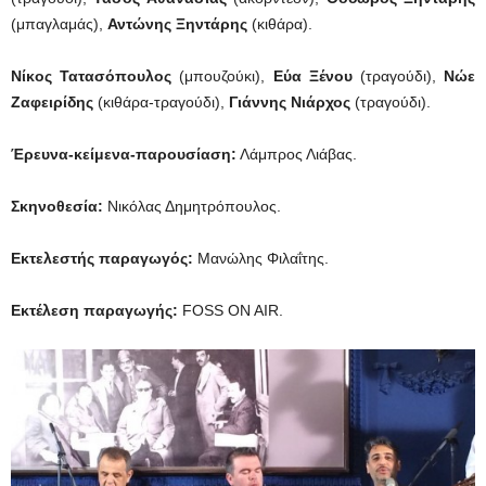
(μπαγλαμάς),
Αντώνης Ξηντάρης
(κιθάρα).
Νίκος Τατασόπουλος
(μπουζούκι),
Εύα Ξένου
(τραγούδι),
Νώε
Ζαφειρίδης
(κιθάρα-τραγούδι),
Γιάννης Νιάρχος
(τραγούδι).
Έρευνα-κείμενα-παρουσίαση:
Λάμπρος Λιάβας.
Σκηνοθεσία:
Νικόλας Δημητρόπουλος.
Εκτελεστής παραγωγός:
Μανώλης Φιλαΐτης.
Εκτέλεση παραγωγής:
FOSS ON AIR.