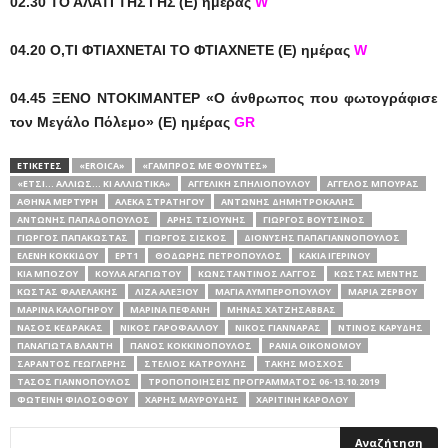
02.30 ΤΟ ΑΛΑΤΙ ΤΗΣ ΓΗΣ (Ε) ημέρας
W
04.20 Ο,ΤΙ ΦΤΙΑΧΝΕΤΑΙ ΤΟ ΦΤΙΑΧΝΕΤΕ (Ε) ημέρας
W
04.45 ΞΕΝΟ ΝΤΟΚΙΜΑΝΤΕΡ
«
Ο άνθρωπος που φωτογράφισε
τον Μεγάλο Πόλεμο»
(Ε) ημέρας
GR
ΕΤΙΚΕΤΕΣ
«EROICA»
«ΓΑΜΠΡΌΣ ΜΕ ΦΟΎΝΤΕΣ»
«ΈΤΣΙ... ΑΛΛΙΏΣ… ΚΙ ΑΛΛΙΏΤΙΚΑ»
ΑΓΓΕΛΙΚΉ ΣΠΗΛΙΟΠΟΎΛΟΥ
ΆΓΓΕΛΟΣ ΜΠΟΎΡΑΣ
ΑΘΗΝΆ ΜΕΡΤΎΡΗ
ΑΛΈΚΑ ΣΤΡΑΤΗΓΟΎ
ΑΝΤΏΝΗΣ ΔΗΜΗΤΡΟΚΆΛΗΣ
ΑΝΤΏΝΗΣ ΠΑΠΑΔΌΠΟΥΛΟΣ
ΆΡΗΣ ΤΣΙΟΎΝΗΣ
ΓΙΏΡΓΟΣ ΒΟΥΤΣΊΝΟΣ
ΓΙΏΡΓΟΣ ΠΑΠΑΚΏΣΤΑΣ
ΓΙΏΡΓΟΣ ΣΊΣΚΟΣ
ΔΙΟΝΎΣΗΣ ΠΑΠΑΓΙΑΝΝΌΠΟΥΛΟΣ
ΕΛΈΝΗ ΚΟΚΚΊΔΟΥ
ΕΡΤ1
ΘΟΔΩΡΉΣ ΠΕΤΡΌΠΟΥΛΟΣ
ΚΆΚΙΑ ΙΓΕΡΙΝΟΎ
ΚΊΑ ΜΠΌΖΟΥ
ΚΟΎΛΑ ΑΓΑΓΙΏΤΟΥ
ΚΩΝΣΤΑΝΤΊΝΟΣ ΛΆΓΓΟΣ
ΚΏΣΤΑΣ ΜΕΝΤΉΣ
ΚΏΣΤΑΣ ΦΑΛΕΛΆΚΗΣ
ΛΊΖΑ ΑΛΕΞΊΟΥ
ΜΆΓΙΑ ΛΥΜΠΕΡΟΠΟΎΛΟΥ
ΜΑΡΊΑ ΖΕΡΒΟΎ
ΜΑΡΊΝΑ ΚΑΛΟΓΉΡΟΥ
ΜΑΡΊΝΑ ΠΕΦΆΝΗ
ΜΗΝΆΣ ΧΑΤΖΗΣΆΒΒΑΣ
ΝΆΣΟΣ ΚΕΔΡΆΚΑΣ
ΝΊΚΟΣ ΓΑΡΟΦΆΛΛΟΥ
ΝΊΚΟΣ ΓΙΑΝΝΑΡΆΣ
ΝΤΊΝΟΣ ΚΑΡΎΔΗΣ
ΠΑΝΑΓΙΏΤΑ ΒΛΑΝΤΉ
ΠΆΝΟΣ ΚΟΚΚΙΝΌΠΟΥΛΟΣ
ΡΆΝΙΑ ΟΙΚΟΝΌΜΟΥ
ΣΑΡΆΝΤΟΣ ΓΕΩΓΛΕΡΉΣ
ΣΤΈΛΙΟΣ ΚΑΤΡΟΎΛΗΣ
ΤΆΚΗΣ ΜΌΣΧΟΣ
ΤΆΣΟΣ ΓΙΑΝΝΌΠΟΥΛΟΣ
ΤΡΟΠΟΠΟΙΉΣΕΙΣ ΠΡΟΓΡΆΜΜΑΤΟΣ 06-13.10.2019
ΦΩΤΕΙΝΉ ΦΙΛΟΣΌΦΟΥ
ΧΆΡΗΣ ΜΑΥΡΟΥΔΉΣ
ΧΑΡΙΤΊΝΗ ΚΑΡΌΛΟΥ