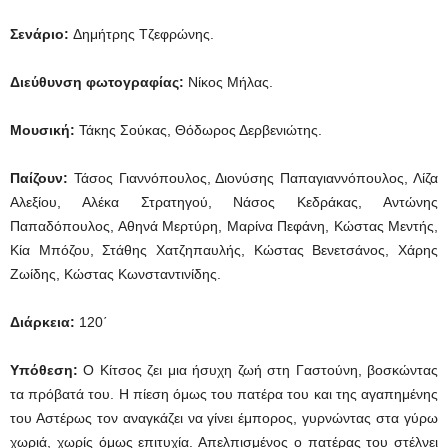
Σενάριο:
Δημήτρης Τζεφρώνης.
Διεύθυνση φωτογραφίας:
Νίκος Μήλας.
Μουσική:
Τάκης Σούκας, Θόδωρος Δερβενιώτης.
Παίζουν:
Τάσος Γιαννόπουλος, Διονύσης Παπαγιαννόπουλος, Λίζα
Αλεξίου, Αλέκα Στρατηγού, Νάσος Κεδράκας, Αντώνης
Παπαδόπουλος, Αθηνά Μερτύρη, Μαρίνα Πεφάνη, Κώστας Μεντής,
Κία Μπόζου, Στάθης Χατζηπαυλής, Κώστας Βενετσάνος, Χάρης
Ζωίδης, Κώστας Κωνσταντινίδης.
Διάρκεια:
120΄
Υπόθεση:
O Kίτσος ζει μια ήσυχη ζωή στη Γαστούνη, βοσκώντας
τα πρόβατά του. Η πίεση όμως του πατέρα του και της αγαπημένης
του Αστέρως τον αναγκάζει να γίνει έμπορος, γυρνώντας στα γύρω
χωριά, χωρίς όμως επιτυχία. Απελπισμένος ο πατέρας του στέλνει