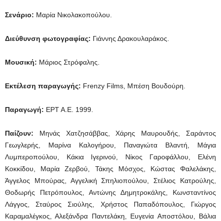
Σενάριο:
Μαρία Νικολακοπούλου.
Διεύθυνση φωτογραφίας:
Γιάννης Δρακουλαράκος.
Μουσική:
Μάριος Στρόφαλης.
Εκτέλεση παραγωγής:
Frenzy Films, Μπέση Βουδούρη.
Παραγωγή:
ΕΡΤ Α.Ε. 1999.
Παίζουν:
Μηνάς Χατζησάββας, Χάρης Μαυρουδής, Σαράντος
Γεωγλερής, Μαρίνα Καλογήρου, Παναγιώτα Βλαντή, Μάγια
Λυμπεροπούλου, Κάκια Ιγερινού, Νίκος Γαροφάλλου, Ελένη
Κοκκίδου, Μαρία Ζερβού, Τάκης Μόσχος, Κώστας Φαλελάκης,
Άγγελος Μπούρας, Αγγελική Σπηλιοπούλου, Στέλιος Κατρούλης,
Θοδωρής Πετρόπουλος, Αντώνης Δημητροκάλης, Κωνσταντίνος
Λάγγος, Σταύρος Σιούλης, Χρήστος Παπαδόπουλος, Γιώργος
Καραμαλέγκος, Αλεξάνδρα Παντελάκη, Ευγενία Αποστόλου, Βάλια