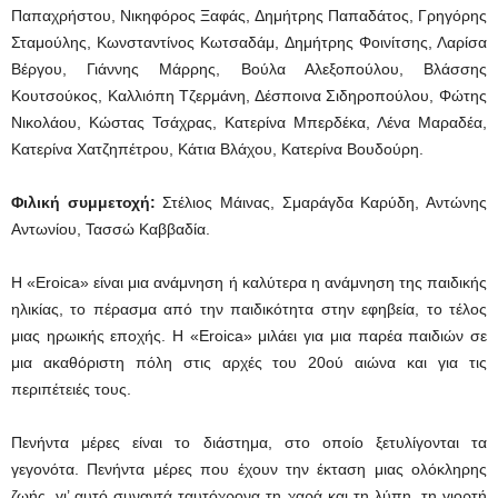
Παπαχρήστου, Νικηφόρος Ξαφάς, Δημήτρης Παπαδάτος, Γρηγόρης
Σταμούλης, Κωνσταντίνος Κωτσαδάμ, Δημήτρης Φοινίτσης, Λαρίσα
Βέργου, Γιάννης Μάρρης, Βούλα Αλεξοπούλου, Βλάσσης
Κουτσούκος, Καλλιόπη Τζερμάνη, Δέσποινα Σιδηροπούλου, Φώτης
Νικολάου, Κώστας Τσάχρας, Κατερίνα Μπερδέκα, Λένα Μαραδέα,
Κατερίνα Χατζηπέτρου, Κάτια Βλάχου, Κατερίνα Βουδούρη.
Φιλική συμμετοχή:
Στέλιος Μάινας, Σμαράγδα Καρύδη, Αντώνης
Αντωνίου, Τασσώ Καββαδία.
Η «Eroica» είναι μια ανάμνηση ή καλύτερα η ανάμνηση της παιδικής
ηλικίας, το πέρασμα από την παιδικότητα στην εφηβεία, το τέλος
μιας ηρωικής εποχής. Η «Eroica» μιλάει για μια παρέα παιδιών σε
μια ακαθόριστη πόλη στις αρχές του 20ού αιώνα και για τις
περιπέτειές τους.
Πενήντα μέρες είναι το διάστημα, στο οποίο ξετυλίγονται τα
γεγονότα. Πενήντα μέρες που έχουν την έκταση μιας ολόκληρης
ζωής, γι’ αυτό συναντά ταυτόχρονα τη χαρά και τη λύπη, τη γιορτή