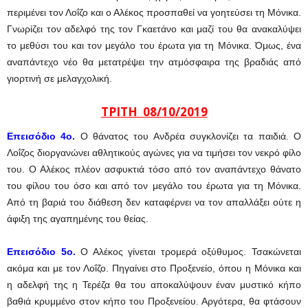
περιμένει τον Λοΐζο και ο Αλέκος προσπαθεί να γοητεύσει τη Μόνικα.
Γνωρίζει τον αδελφό της τον Γκαετάνο και μαζί του θα ανακαλύψει
το μεθύσι του και τον μεγάλο του έρωτα για τη Μόνικα. Όμως, ένα
αναπάντεχο νέο θα μετατρέψει την ατμόσφαιρα της βραδιάς από
γιορτινή σε μελαγχολική.
ΤΡΙΤΗ 08/10/2019
Επεισόδιο 4ο.
Ο θάνατος του Ανδρέα συγκλονίζει τα παιδιά. Ο
Λοΐζος διοργανώνει αθλητικούς αγώνες για να τιμήσει τον νεκρό φίλο
του. Ο Αλέκος πλέον ασφυκτιά τόσο από τον αναπάντεχο θάνατο
του φίλου του όσο και από τον μεγάλο του έρωτα για τη Μόνικα.
Από τη βαριά του διάθεση δεν καταφέρνει να τον απαλλάξει ούτε η
άφιξη της αγαπημένης του θείας.
Επεισόδιο 5ο.
Ο Αλέκος γίνεται τρομερά οξύθυμος. Τσακώνεται
ακόμα και με τον Λοΐζο. Πηγαίνει στο Προξενείο, όπου η Μόνικα και
η αδελφή της η Τερέζα θα του αποκαλύψουν έναν μυστικό κήπο
βαθιά κρυμμένο στον κήπο του Προξενείου. Αργότερα, θα φτάσουν