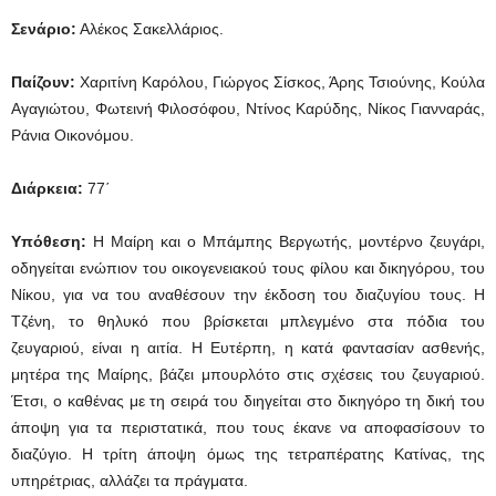
Σενάριο:
Αλέκος Σακελλάριος.
Παίζουν:
Χαριτίνη Καρόλου, Γιώργος Σίσκος, Άρης Τσιούνης, Κούλα
Αγαγιώτου, Φωτεινή Φιλοσόφου, Ντίνος Καρύδης, Νίκος Γιανναράς,
Ράνια Οικονόμου.
Διάρκεια
:
77΄
Υπόθεση:
Η Μαίρη και ο Μπάμπης Βεργωτής, μοντέρνο ζευγάρι,
οδηγείται ενώπιον του οικογενειακού τους φίλου και δικηγόρου, του
Νίκου, για να του αναθέσουν την έκδοση του διαζυγίου τους. Η
Τζένη, το θηλυκό που βρίσκεται μπλεγμένο στα πόδια του
ζευγαριού, είναι η αιτία. Η Ευτέρπη, η κατά φαντασίαν ασθενής,
μητέρα της Μαίρης, βάζει μπουρλότο στις σχέσεις του ζευγαριού.
Έτσι, ο καθένας με τη σειρά του διηγείται στο δικηγόρο τη δική του
άποψη για τα περιστατικά, που τους έκανε να αποφασίσουν το
διαζύγιο. Η τρίτη άποψη όμως της τετραπέρατης Κατίνας, της
υπηρέτριας, αλλάζει τα πράγματα.