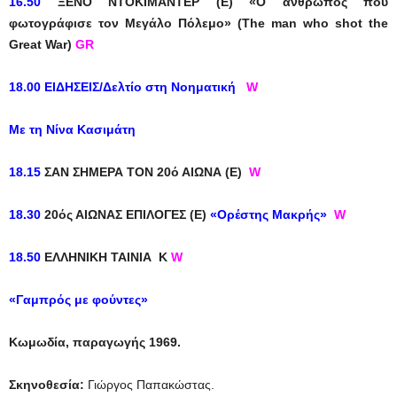
16.50
ΞΕΝΟ ΝΤΟΚΙΜΑΝΤΕΡ (Ε) «
Ο άνθρωπος που
φωτογράφισε τον Μεγάλο Πόλεμο» (
The
man
who
shot
the
Great
War
)
GR
18.00 ΕΙΔΗΣΕΙΣ/Δελτίο στη Νοηματική
W
Μ
ε τη Νίνα Κασιμάτη
18.15
ΣΑΝ ΣΗΜΕΡΑ ΤΟΝ 20ό ΑΙΩΝΑ (Ε)
W
18.30
20ός ΑΙΩΝΑΣ ΕΠΙΛΟΓΕΣ (Ε)
«Ορέστης Μακρής»
W
18.50
ΕΛΛΗΝΙΚΗ ΤΑΙΝΙΑ
K
W
«Γαμπρός με φούντες»
Κωμωδία, παραγωγής 1969.
Σκηνοθεσία:
Γιώργος Παπακώστας.