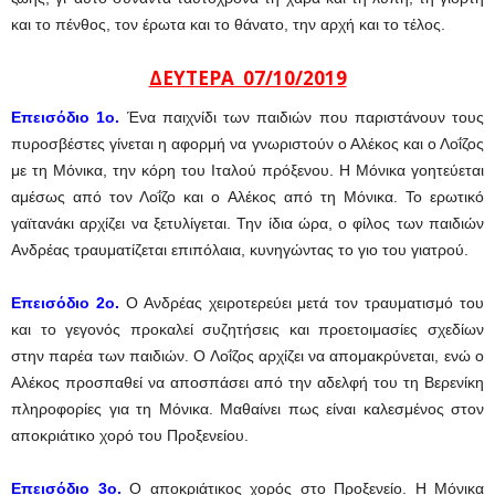
και το πένθος, τον έρωτα και το θάνατο, την αρχή και το τέλος.
ΔΕΥΤΕΡΑ 07/10/2019
Επεισόδιο 1ο.
Ένα παιχνίδι των παιδιών που παριστάνουν τους
πυροσβέστες γίνεται η αφορμή να γνωριστούν ο Αλέκος και ο Λοΐζος
με τη Μόνικα, την κόρη του Ιταλού πρόξενου. Η Μόνικα γοητεύεται
αμέσως από τον Λοΐζο και ο Αλέκος από τη Μόνικα. Το ερωτικό
γαϊτανάκι αρχίζει να ξετυλίγεται. Την ίδια ώρα, ο φίλος των παιδιών
Ανδρέας τραυματίζεται επιπόλαια, κυνηγώντας το γιο του γιατρού.
Επεισόδιο 2ο.
Ο Ανδρέας χειροτερεύει μετά τον τραυματισμό του
και το γεγονός προκαλεί συζητήσεις και προετοιμασίες σχεδίων
στην παρέα των παιδιών. Ο Λοΐζος αρχίζει να απομακρύνεται, ενώ ο
Αλέκος προσπαθεί να αποσπάσει από την αδελφή του τη Βερενίκη
πληροφορίες για τη Μόνικα. Μαθαίνει πως είναι καλεσμένος στον
αποκριάτικο χορό του Προξενείου.
Επεισόδιο 3ο.
Ο αποκριάτικος χορός στο Προξενείο. Η Μόνικα