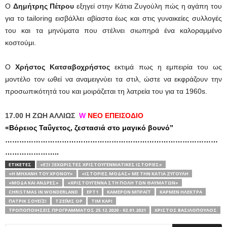
Ο
Δημήτρης Πέτρου
εξηγεί στην Κάτια Ζυγούλη πώς η αγάπη του
για το tailoring εισβάλλει αβίαστα έως και στις γυναικείες συλλογές
του και τα μηνύματα που στέλνει σιωπηρά ένα καλοραμμένο
κοστούμι.
Ο
Χρήστος Κατσαβοχρήστος
εκτιμά πως η εμπειρία του ως
μοντέλο τον ωθεί να αναμειγνύει τα στιλ, ώστε να εκφράζουν την
προσωπικότητά του και μοιράζεται τη λατρεία του για τα 1960s.
17.00 Η ΖΩΗ ΑΛΛΙΩΣ
W
ΝΕΟ ΕΠΕΙΣΟΔΙΟ
«Βόρειος Ταΰγετος, ζεστασιά στο μαγικό βουνό”
…………………………
…………………………
…………………………
…………………..
ΕΤΙΚΕΤΕΣ
«ΈΞΙ ΞΕΧΩΡΙΣΤΈΣ ΧΡΙΣΤΟΥΓΕΝΝΙΆΤΙΚΕΣ ΙΣΤΟΡΊΕΣ»
«Η ΜΗΧΑΝΉ ΤΟΥ ΧΡΌΝΟΥ»
«ΙΣΤΟΡΊΕΣ ΜΌΔΑΣ» ΜΕ ΤΗΝ ΚΆΤΙΑ ΖΥΓΟΎΛΗ
«ΜΌΔΑ ΚΑΙ ΆΝΔΡΕΣ»
«ΧΡΙΣΤΟΎΓΕΝΝΑ ΣΤΗ ΠΌΛΗ ΤΩΝ ΘΑΥΜΆΤΩΝ»
CHRISTMAS IN WONDERLAND
ΕΡΤ1
ΚΆΜΕΡΟΝ ΜΠΡΆΙΤ
ΚΆΡΜΕΝ ΗΛΈΚΤΡΑ
ΠΆΤΡΙΚ ΣΟΥΈΙΖΙ
ΤΖΈΙΜΣ ΟΡ
ΤΙΜ ΚΆΡΙ
ΤΡΟΠΟΠΟΙΉΣΕΙΣ ΠΡΟΓΡΆΜΜΑΤΟΣ 25.12.2020 - 02.01.2021
ΧΡΊΣΤΟΣ ΒΑΣΙΛΌΠΟΥΛΟΣ