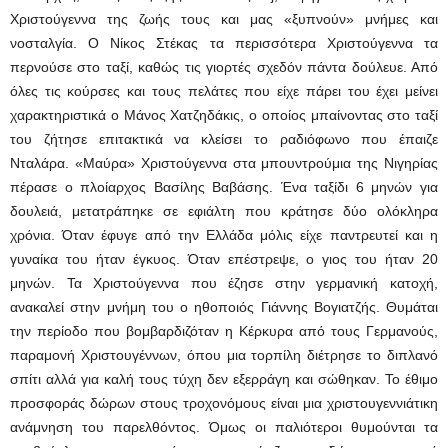
Χριστούγεννα της ζωής τους και μας «ξυπνούν» μνήμες και
νοσταλγία. Ο Νίκος Στέκας τα περισσότερα Χριστούγεννα τα
περνούσε στο ταξί, καθώς τις γιορτές σχεδόν πάντα δούλευε. Από
όλες τις κούρσες και τους πελάτες που είχε πάρει του έχει μείνει
χαρακτηριστικά ο Μάνος Χατζηδάκις, ο οποίος μπαίνοντας στο ταξί
του ζήτησε επιτακτικά να κλείσει το ραδιόφωνο που έπαιζε
Νταλάρα. «Μαύρα» Χριστούγεννα στα μπουντρούμια της Νιγηρίας
πέρασε ο πλοίαρχος Βασίλης Βαβάσης. Ένα ταξίδι 6 μηνών για
δουλειά, μετατράπηκε σε εφιάλτη που κράτησε δύο ολόκληρα
χρόνια. Όταν έφυγε από την Ελλάδα μόλις είχε παντρευτεί και η
γυναίκα του ήταν έγκυος. Όταν επέστρεψε, ο γιος του ήταν 20
μηνών. Τα Χριστούγεννα που έζησε στην γερμανική κατοχή,
ανακαλεί στην μνήμη του ο ηθοποιός Γιάννης Βογιατζής. Θυμάται
την περίοδο που βομβαρδιζόταν η Κέρκυρα από τους Γερμανούς,
παραμονή Χριστουγέννων, όπου μια τορπίλη διέτρησε το διπλανό
σπίτι αλλά για καλή τους τύχη δεν εξερράγη και σώθηκαν. Το έθιμο
προσφοράς δώρων στους τροχονόμους είναι μια χριστουγεννιάτικη
ανάμνηση του παρελθόντος. Όμως οι παλιότεροι θυμούνται τα