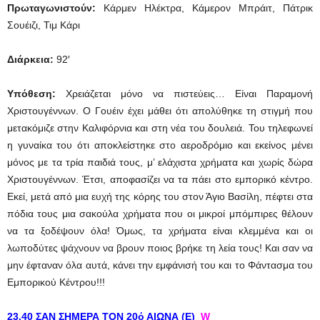
Πρωταγωνιστούν:
Κάρμεν Ηλέκτρα, Κάμερον Μπράιτ, Πάτρικ
Σουέιζι, Τιμ Κάρι
Διάρκεια:
92′
Υπόθεση:
Χρειάζεται μόνο να πιστεύεις… Είναι Παραμονή
Χριστουγέννων. Ο Γουέιν έχει μάθει ότι απολύθηκε τη στιγμή που
μετακόμιζε στην Καλιφόρνια και στη νέα του δουλειά. Του τηλεφωνεί
η γυναίκα του ότι αποκλείστηκε στο αεροδρόμιο και εκείνος μένει
μόνος με τα τρία παιδιά τους, μ’ ελάχιστα χρήματα και χωρίς δώρα
Χριστουγέννων. Έτσι, αποφασίζει να τα πάει στο εμπορικό κέντρο.
Εκεί, μετά από μια ευχή της κόρης του στον Άγιο Βασίλη, πέφτει στα
πόδια τους μια σακούλα χρήματα που οι μικροί μπόμπιρες θέλουν
να τα ξοδέψουν όλα! Όμως, τα χρήματα είναι κλεμμένα και οι
λωποδύτες ψάχνουν να βρουν ποιος βρήκε τη λεία τους! Και σαν να
μην έφταναν όλα αυτά, κάνει την εμφάνισή του και το Φάντασμα του
Εμπορικού Κέντρου!!!
23.40 ΣΑΝ ΣΗΜΕΡΑ ΤΟΝ 20ό ΑΙΩΝΑ (Ε)
W