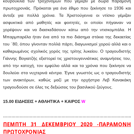
κουβούκλια των τροχονόμων που γέμιζαν με δώρα παραμονή
πρωτοχρονιάς. Πρόκειται για ένα έθιμο που ξεκίνησε το 1936 και
άντεξε για πολλά χρόνια. Τα Χριστούγεννα οι ντίσκο γέμιζαν
ασφυκτικά από μαθητές και φοιτητές, οι οποίοι πήγαιναν να
χορέψουν και να διασκεδάσουν κάτω από την ντισκομπάλα. Η
Μπαρμπαρέλα ήταν ένα από τα πιο διάσημα στέκια της δεκαετίας
του ΄80, όπου γίνονταν πολλά πάρτι, διαγωνισμοί χορού αλλά και ο
καθιερωμένος σχολικός χορός της τρίτης λυκείου. Ο τραγουδιστής
Γιάννης Βογιατζής εξιστορεί τις χριστουγεννιάτικες αναμνήσεις του,
από την κατοχή, τον εμφύλιο αλλά και τα χρόνια που ξεκίνησε να
δουλεύει στα νυχτερινά κέντρα. Έγινε γνωστός ως ο τραγουδιστής
των ανακτόρων, καθώς μαζί με την ορχήστρα Λεβ Κανακάκη
τραγουδούσε σε όλες τις δεξιώσεις του βασιλικού ζεύγους.
15.00 ΕΙΔΗΣΕΙΣ + ΑΘΛΗΤΙΚΑ + ΚΑΙΡΟΣ
W
…………………………
…………………………
…………………………
..
ΠΕΜΠΤΗ 31 ΔΕΚΕΜΒΡΙΟΥ 2020 -ΠΑΡΑΜΟΝΗ
ΠΡΩΤΟΧΡΟΝΙΑΣ