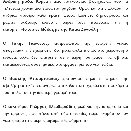
Ανδρική μόδα.
Κομμάτι μιας παγκόσμιας βιομηχανίας που τα
τελευταία χρόνια αναπτύσσεται ραγδαία. Όμως και στην Ελλάδα, το
ανδρικό ντύσιμο καλά κρατεί. Στους Έλληνες δημιουργούς και
ράφτες ανδρικής ένδυσης ρίχνει τους προβολείς της η
εκπομπή
«Ιστορίες Μόδας με την Κάτια Ζυγούλη»
.
Ο
Τάκης Γιαννέτος,
εκπρόσωπος της τέταρτης γενιάς
οικογενειακής επιχείρησης, δεν μένει απλά πιστός στο χειροποίητο
ένδυμα, αλλά δεν επιτρέπει στην τέχνη του ράφτη να σβήσει,
εκπαιδεύοντας συστηματικά στο εργαστήριό του νέα παιδιά.
Ο
Βασίλης Μπουρτσάλας,
κρατώντας ψηλά τη σημαία της
υψηλής ραπτικής για άνδρες, αποκαλύπτει τι χαρίζει στα πουκάμισα
του ατελιέ του την ιδιαίτερη γραμμή τους.
Ο καινοτόμος
Γιώργος Ελευθεριάδης
μιλά για την ισορροπία και
την αρμονία, που πάνω από δύο δεκαετίες τώρα εκφράζουν τον
νεωτερισμό στις άκρως αφαιρετικές φόρμες του.