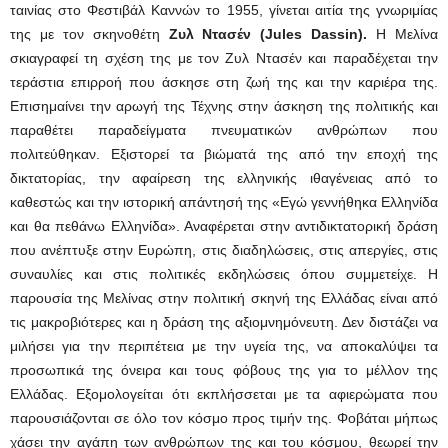
ταινίας στο Φεστιβάλ Καννών το 1955, γίνεται αιτία της γνωριμίας
της με τον σκηνοθέτη
Ζυλ Ντασέν (Jules Dassin).
Η Μελίνα
σκιαγραφεί τη σχέση της με τον Ζυλ Ντασέν και παραδέχεται την
τεράστια επιρροή που άσκησε στη ζωή της και την καριέρα της.
Επισημαίνει την αρωγή της Τέχνης στην άσκηση της πολιτικής και
παραθέτει παραδείγματα πνευματικών ανθρώπων που
πολιτεύθηκαν. Εξιστορεί τα βιώματά της από την εποχή της
δικτατορίας, την αφαίρεση της ελληνικής ιθαγένειας από το
καθεστώς και την ιστορική απάντησή της «Εγώ γεννήθηκα Ελληνίδα
και θα πεθάνω Ελληνίδα». Αναφέρεται στην αντιδικτατορική δράση
που ανέπτυξε στην Ευρώπη, στις διαδηλώσεις, στις απεργίες, στις
συναυλίες και στις πολιτικές εκδηλώσεις όπου συμμετείχε. Η
παρουσία της Μελίνας στην πολιτική σκηνή της Ελλάδας είναι από
τις μακροβιότερες και η δράση της αξιομνημόνευτη. Δεν διστάζει να
μιλήσει για την περιπέτεια με την υγεία της, να αποκαλύψει τα
προσωπικά της όνειρα και τους φόβους της για το μέλλον της
Ελλάδας. Εξομολογείται ότι εκπλήσσεται με τα αφιερώματα που
παρουσιάζονται σε όλο τον κόσμο προς τιμήν της. Φοβάται μήπως
χάσει την αγάπη των ανθρώπων της και του κόσμου, θεωρεί την