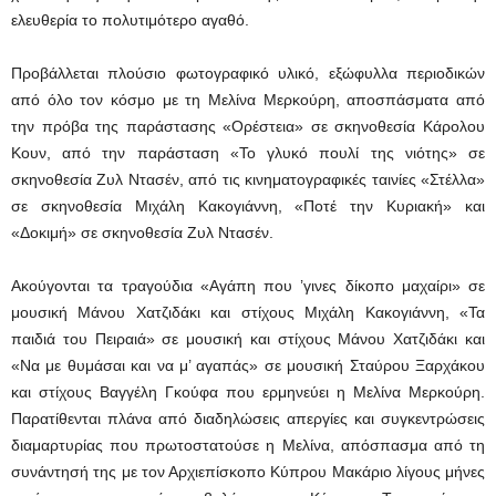
ελευθερία το πολυτιμότερο αγαθό.
Προβάλλεται πλούσιο φωτογραφικό υλικό, εξώφυλλα περιοδικών
από όλο τον κόσμο με τη Μελίνα Μερκούρη, αποσπάσματα από
την πρόβα της παράστασης «Ορέστεια» σε σκηνοθεσία Κάρολου
Κουν, από την παράσταση «Το γλυκό πουλί της νιότης» σε
σκηνοθεσία Ζυλ Ντασέν, από τις κινηματογραφικές ταινίες «Στέλλα»
σε σκηνοθεσία Μιχάλη Κακογιάννη, «Ποτέ την Κυριακή» και
«Δοκιμή» σε σκηνοθεσία Ζυλ Ντασέν.
Ακούγονται τα τραγούδια «Αγάπη που ’γινες δίκοπο μαχαίρι» σε
μουσική Μάνου Χατζιδάκι και στίχους Μιχάλη Κακογιάννη, «Τα
παιδιά του Πειραιά» σε μουσική και στίχους Μάνου Χατζιδάκι και
«Να με θυμάσαι και να μ’ αγαπάς» σε μουσική Σταύρου Ξαρχάκου
και στίχους Βαγγέλη Γκούφα που ερμηνεύει η Μελίνα Μερκούρη.
Παρατίθενται πλάνα από διαδηλώσεις απεργίες και συγκεντρώσεις
διαμαρτυρίας που πρωτοστατούσε η Μελίνα, απόσπασμα από τη
συνάντησή της με τον Αρχιεπίσκοπο Κύπρου Μακάριο λίγους μήνες