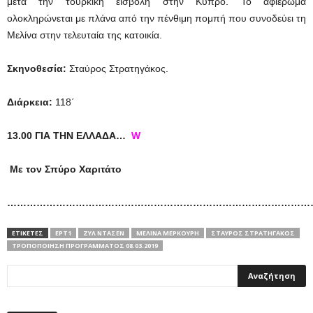
μετά την τουρκική εισβολή στην Κύπρο. Το αφιέρωμα
ολοκληρώνεται με πλάνα από την πένθιμη πομπή που συνοδεύει τη
Μελίνα στην τελευταία της κατοικία.
Σκηνοθεσία:
Σταύρος Στρατηγάκος.
Διάρκεια:
118΄
13.00 ΓΙΑ ΤΗΝ ΕΛΛΑΔΑ…
W
Με τον Σπύρο Χαριτάτο
…………………………………………………………………………………
ΕΤΙΚΕΤΕΣ
ΕΡΤ1
ΖΥΛ ΝΤΑΣΈΝ
ΜΕΛΊΝΑ ΜΕΡΚΟΎΡΗ
ΣΤΑΎΡΟΣ ΣΤΡΑΤΗΓΆΚΟΣ
ΤΡΟΠΟΠΟΊΗΣΗ ΠΡΟΓΡΆΜΜΑΤΟΣ 08.03.2019