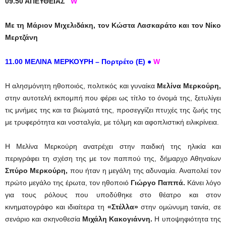
09.50 ΑΠΕΥΘΕΙΑΣ
W
Με τη Μάριον Μιχελιδάκη, τον Κώστα Λασκαράτο και τον Νίκο
Μερτζάνη
11.00 ΜΕΛΙΝΑ ΜΕΡΚΟΥΡΗ – Πορτρέτο
(E)
●
W
Η αλησμόνητη ηθοποιός, πολιτικός και γυναίκα
Μελίνα Μερκούρη,
στην αυτοτελή εκπομπή που φέρει ως τίτλο το όνομά της, ξετυλίγει
τις μνήμες της και τα βιώματά της, προσεγγίζει πτυχές της ζωής της
με τρυφερότητα και νοσταλγία, με τόλμη και αφοπλιστική ειλικρίνεια.
Η Μελίνα Μερκούρη ανατρέχει στην παιδική της ηλικία και
περιγράφει τη σχέση της με τον παππού της, δήμαρχο Αθηναίων
Σπύρο Μερκούρη,
που ήταν η μεγάλη της αδυναμία. Αναπολεί τον
πρώτο μεγάλο της έρωτα, τον ηθοποιό
Γιώργο Παππά.
Κάνει λόγο
για τους ρόλους που υποδύθηκε στο θέατρο και στον
κινηματογράφο και ιδιαίτερα τη
«Στέλλα»
στην ομώνυμη ταινία, σε
σενάριο και σκηνοθεσία
Μιχάλη Κακογιάννη.
Η υποψηφιότητα της