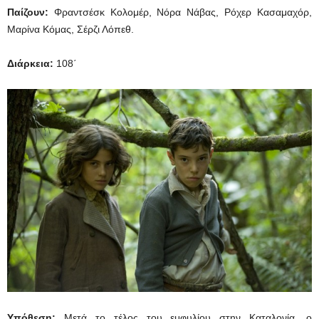
Παίζουν:
Φραντσέσκ Κολομέρ, Νόρα Νάβας, Ρόχερ Κασαμαχόρ,
Μαρίνα Κόμας, Σέρζι Λόπεθ.
Διάρκεια:
108΄
Υπόθεση:
Μετά το τέλος του εμφυλίου στην Καταλονία, ο