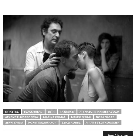
ΕΤΙΚΕΤΕΣ
BLACK BREAD
ERT1
PA NEGRE)
Α' ΤΗΛΕΟΠΤΙΚΗ ΜΕΤΑΔΟΣΗ
ΑΓΚΟΥΣΤΊ ΒΙΛΑΡΌΝΓΚΑ
ΜΑΡΊΝΑ ΚΌΜΑΣ
ΜΑΎΡΟ ΨΩΜΊ
ΝΌΡΑ ΝΆΒΑΣ
ΞΕΝΗ ΤΑΙΝΙΑ
ΡΌΧΕΡ ΚΑΣΑΜΑΧΌΡ
ΣΕΡΖΊ ΛΌΠΕΖ
ΦΡΑΝΤΣΈΣΚ ΚΟΛΟΜΈΡ