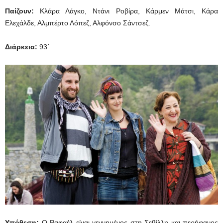
Παίζουν:
Κλάρα Λάγκο, Ντάνι Ροβίρα, Κάρμεν Μάτσι, Κάρα
Ελεχάλδε, Αλμπέρτο Λόπεζ, Αλφόνσο Σάντσεζ.
Διάρκεια:
93΄
Υπόθεση:
Ο Ραφαέλ είναι γεννημένος στη Σεβίλλη και περήφανος