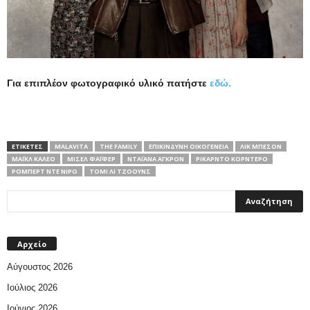
Για επιπλέον φωτογραφικό υλικό πατήστε
εδώ.
ΕΤΙΚΕΤΕΣ
MALAVITA
THE FAMILY
ΕΠΙΚΊΝΔΥΝΗ ΟΙΚΟΓΈΝΕΙΑ
ΛΙΚ ΜΠΕΣΌΝ
ΜΆΙΚΛ ΚΑΛΈΟ
ΜΙΣΈΛ ΦΆΙΦΕΡ
ΝΤΑΪΆΝΑ ΆΓΚΡΟΝ
ΡΙΚΆΡΝΤΟ ΚΟΡΝΤΈΡΟ
ΡΌΜΠΕΡΤ ΝΤΕ ΝΊΡΟ
ΤΌΜΙ ΛΙ ΤΖΌΟΥΝΣ
Αρχείο
Αύγουστος 2026
Ιούλιος 2026
Ιούνιος 2026