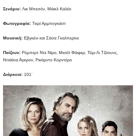
Σενάριο:
Λικ Μπεσόν, Μάικλ Καλέο
Φωτογραφία:
Τιερί Αρμπογκάστ
Μουσική:
Εβγκένι και Σάσα Γκαλπερίνε
Παίζουν:
Ρόμπερτ Ντε Νίρο, Μισέλ Φάιφερ, Τόμι Λι Τζόουνς,
Νταϊάνα Άγκρον, Ρικάρντο Κορντέρο
Διάρκεια:
101΄