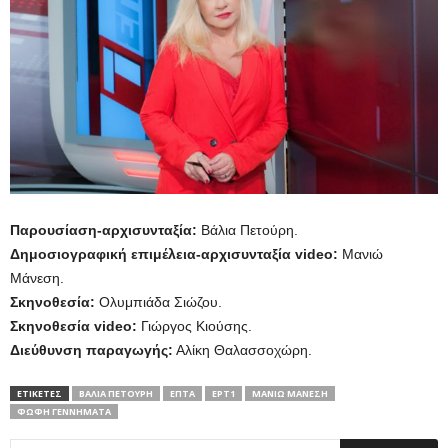
Παρουσίαση-αρχισυνταξία:
Βάλια Πετούρη.
Δημοσιογραφική επιμέλεια-αρχισυνταξία
v
ideo:
Μανιώ
Μάνεση.
Σκηνοθεσία:
Ολυμπιάδα Σιώζου.
Σκηνοθεσία
v
ideo:
Γιώργος Κιούσης.
Διεύθυνση παραγωγής:
Αλίκη Θαλασσοχώρη.
ΕΤΙΚΕΤΕΣ
ΒΆΛΙΑ ΠΕΤΟΎΡΗ
ΕΠΤΑ
ΕΡΤ1
ΜΑΝΙΏ ΜΆΝΕΣΗ
ΦΏΦΗ ΓΕΝΝΗΜΑΤΆ