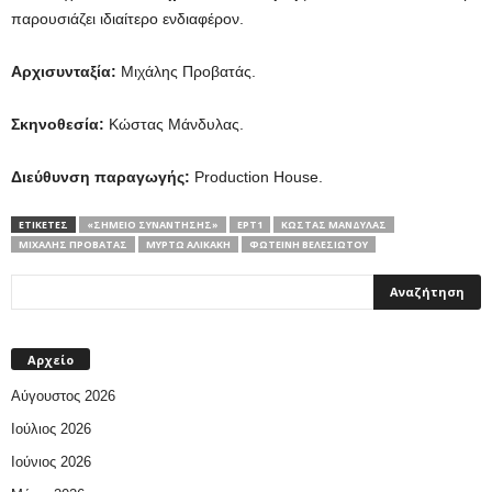
παρουσιάζει ιδιαίτερο ενδιαφέρον.
Αρχισυνταξία:
Μιχάλης Προβατάς.
Σκηνοθεσία:
Κώστας Μάνδυλας.
Διεύθυνση παραγωγής:
Production House.
ΕΤΙΚΕΤΕΣ
«ΣΗΜΕΊΟ ΣΥΝΆΝΤΗΣΗΣ»
ΕΡΤ1
ΚΏΣΤΑΣ ΜΆΝΔΥΛΑΣ
ΜΙΧΆΛΗΣ ΠΡΟΒΑΤΆΣ
ΜΥΡΤΏ ΑΛΙΚΆΚΗ
ΦΩΤΕΙΝΉ ΒΕΛΕΣΙΏΤΟΥ
Αρχείο
Αύγουστος 2026
Ιούλιος 2026
Ιούνιος 2026