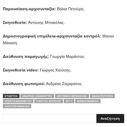
Παρουσίαση-αρχισυνταξία:
Βάλια Πετούρη.
Σκηνοθεσία:
Αντώνης Μπακόλας.
Δημοσιογραφική επιμέλεια-αρχισυνταξία κοντρόλ:
Μανιώ
Μάνεση.
Διεύθυνση παραγωγής:
Γεωργία Μαράντου.
Σκηνοθεσία
v
ideo:
Γιώργος Κιούσης.
Διεύθυνση φωτισμού:
Ανδρέας Ζαχαράτος.
ΕΤΙΚΕΤΕΣ
ΑΝΔΡΈΑΣ ΖΑΧΑΡΆΤΟΣ
ΑΝΤΏΝΗΣ ΜΠΑΚΌΛΑΣ
ΒΆΛΙΑ ΠΕΤΟΎΡΗ
ΓΕΩΡΓΊΑ ΜΑΡΆΝΤΟΥ
ΓΙΏΡΓΟΣ ΚΙΟΎΣΗΣ
ΕΡΤ1
ΜΑΝΙΏ ΜΆΝΕΣΗ
ΌΛΓΑ ΓΕΡΟΒΑΣΊΛΗ