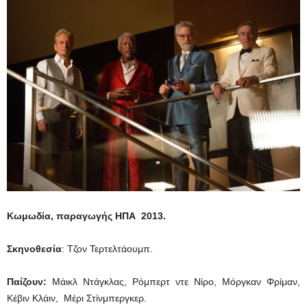
Κωμωδία, παραγωγής ΗΠΑ 2013.
Σκηνοθεσία
: Τζον Τερτελτάουμπ.
Παίζουν:
Μάικλ Ντάγκλας, Ρόμπερτ ντε Νίρο, Μόργκαν Φρίμαν,
Κέβιν Κλάιν, Μέρι Στίνμπεργκερ.