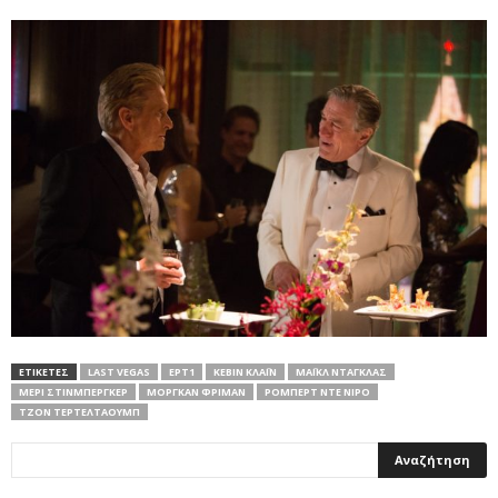
ΕΤΙΚΕΤΕΣ
LAST VEGAS
ΕΡΤ1
ΚΈΒΙΝ ΚΛΆΙΝ
ΜΆΙΚΛ ΝΤΆΓΚΛΑΣ
ΜΈΡΙ ΣΤΊΝΜΠΕΡΓΚΕΡ
ΜΌΡΓΚΑΝ ΦΡΊΜΑΝ
ΡΌΜΠΕΡΤ ΝΤΕ ΝΊΡΟ
ΤΖΟΝ ΤΕΡΤΕΛΤΆΟΥΜΠ