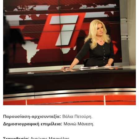
Παρουσίαση-αρχισυνταξία:
Βάλια Πετούρη.
Δημοσιογραφική επιμέλεια:
Μανιώ Μάνεση.
Σκηνοθεσία:
Αντώνης Μπακόλας.