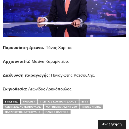
Παρουσίαση-έρευνα:
Πάνος Χαρίτος.
Αρχισυνταξία:
Ματίνα Καραμίντζου.
Διεύθυνση παραγωγής:
Παναγιώτης Κατσούλης.
Σκηνοθεσία:
Λεωνίδας Λουκόπουλος.
ΕΤΙΚΕΤΕΣ
«FOCUS»
ΓΙΏΡΓΟΣ ΚΟΥΜΟΥΤΣΆΚΟΣ
ΕΡΤ1
ΛΕΩΝΊΔΑΣ ΛΟΥΚΌΠΟΥΛΟΣ
ΜΑΤΊΝΑ ΚΑΡΑΜΊΝΤΖΟΥ
ΝΊΚΟΣ ΦΊΛΗΣ
ΠΑΝΑΓΙΏΤΗΣ ΚΑΤΣΟΎΛΗΣ
ΠΆΝΟΣ ΧΑΡΊΤΟΣ