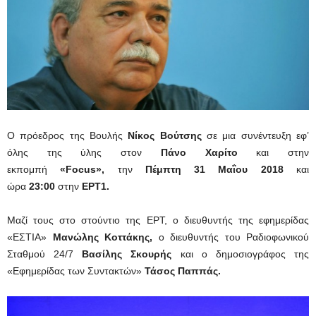
O πρόεδρος της Βουλής
Νίκος Βούτσης
σε μια συνέντευξη εφ’
όλης της ύλης στον
Πάνο Χαρίτο
και
στην
εκπομπή
«Focus»,
την
Πέμπτη 31 Μαΐου 2018
και
ώρα
23:00
στην
ΕΡΤ1.
Μαζί τους στο στούντιο της ΕΡΤ, ο διευθυντής της εφημερίδας
«ΕΣΤΙΑ»
Μανώλης Κοττάκης,
ο διευθυντής του Ραδιοφωνικού
Σταθμού 24/7
Βασίλης Σκουρής
και ο δημοσιογράφος της
«Εφημερίδας των Συντακτών»
Τάσος Παππάς.