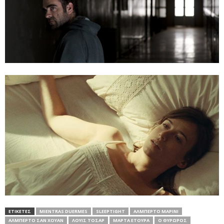
ΕΤΙΚΕΤΕΣ
MIENTRAS DUERMES
SLEEPTIGHT
ΑΛΜΠΈΡΤΟ ΜΑΡΊΝΙ
ΑΛΜΠΈΡΤΟ ΣΑΝ ΧΟΥΆΝ
ΛΟΥΊΣ ΤΟΣΆΡ
ΜΆΡΤΑ ΕΤΟΎΡΑ
Ο ΘΥΡΩΡΌΣ