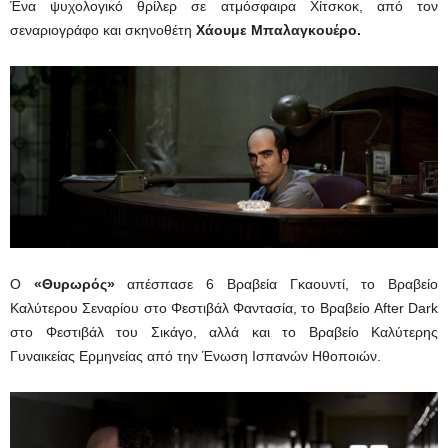
Ένα ψυχολογικό θρίλερ σε ατμόσφαιρα Χίτσκοκ, από τον
σεναριογράφο και σκηνοθέτη
Χάουμε Μπαλαγκουέρο.
Ο
«Θυρωρός»
απέσπασε 6 Βραβεία Γκαουντί, το Βραβείο
Καλύτερου Σεναρίου στο Φεστιβάλ Φαντασία, το Βραβείο After Dark
στο Φεστιβάλ του Σικάγο, αλλά και το Βραβείο Καλύτερης
Γυναικείας Ερμηνείας από την Ένωση Ισπανών Ηθοποιών.