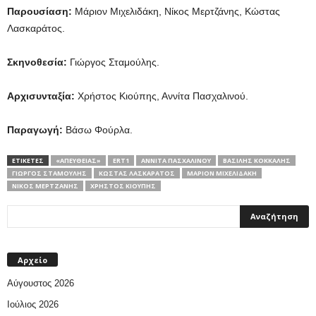
Παρουσίαση:
Μάριον Μιχελιδάκη, Νίκος Μερτζάνης, Κώστας
Λασκαράτος.
Σκηνοθεσία:
Γιώργος Σταμούλης.
Αρχισυνταξία:
Χρήστος Κιούπης, Αννίτα Πασχαλινού.
Παραγωγή:
Βάσω Φούρλα.
ΕΤΙΚΕΤΕΣ
«ΑΠΕΥΘΕΙΑΣ»
ERT1
ΑΝΝΊΤΑ ΠΑΣΧΑΛΙΝΟΎ
ΒΑΣΊΛΗΣ ΚΌΚΚΑΛΗΣ
ΓΙΏΡΓΟΣ ΣΤΑΜΟΎΛΗΣ
ΚΏΣΤΑΣ ΛΑΣΚΑΡΆΤΟΣ
ΜΆΡΙΟΝ ΜΙΧΕΛΙΔΆΚΗ
ΝΊΚΟΣ ΜΕΡΤΖΆΝΗΣ
ΧΡΉΣΤΟΣ ΚΙΟΎΠΗΣ
Αρχείο
Αύγουστος 2026
Ιούλιος 2026