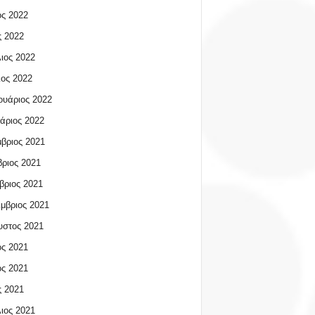
ος 2022
 2022
ιος 2022
ος 2022
υάριος 2022
άριος 2022
βριος 2021
ριος 2021
βριος 2021
μβριος 2021
υστος 2021
ος 2021
ος 2021
 2021
ιος 2021