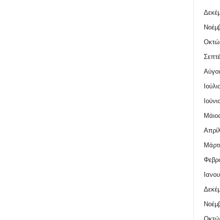
Δεκέμ
Νοέμβ
Οκτώ
Σεπτέ
Αύγο
Ιούλι
Ιούνι
Μάιος
Απρίλ
Μάρτι
Φεβρο
Ιανου
Δεκέμ
Νοέμβ
Οκτώ