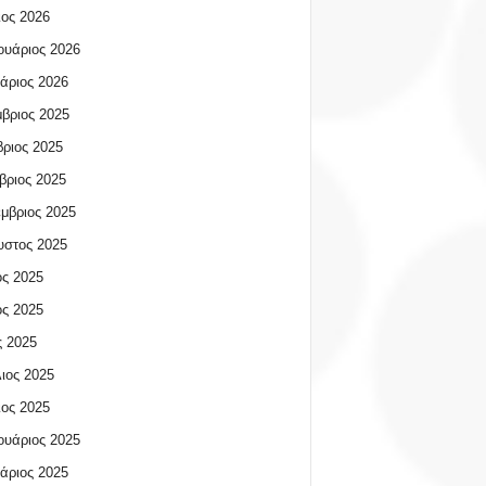
ος 2026
υάριος 2026
άριος 2026
βριος 2025
ριος 2025
βριος 2025
μβριος 2025
υστος 2025
ος 2025
ος 2025
 2025
ιος 2025
ος 2025
υάριος 2025
άριος 2025