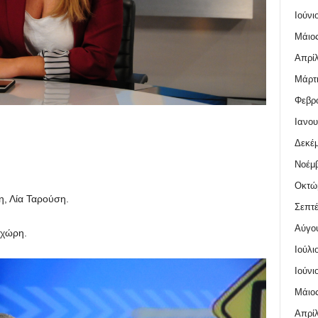
Ιούνι
Μάιος
Απρίλ
Μάρτι
Φεβρο
Ιανου
Δεκέμ
Νοέμβ
Οκτώ
, Λία Ταρούση.
Σεπτέ
Αύγο
χώρη.
Ιούλι
Ιούνι
Μάιος
Απρίλ