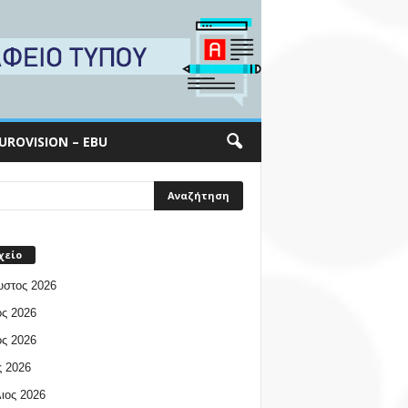
UROVISION – EBU
χείο
υστος 2026
ος 2026
ος 2026
 2026
ιος 2026