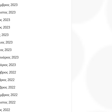
μβριος 2023
υστος 2023
ος 2023
ος 2023
 2023
ιος 2023
ος 2023
υάριος 2023
άριος 2023
βριος 2022
ριος 2022
βριος 2022
μβριος 2022
υστος 2022
ος 2022