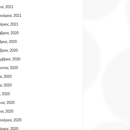
ος 2021
υάριος 2021
άριος 2021
βριος 2020
ριος 2020
βριος 2020
μβριος 2020
υστος 2020
ος 2020
ος 2020
 2020
ιος 2020
ος 2020
υάριος 2020
άριος 2020