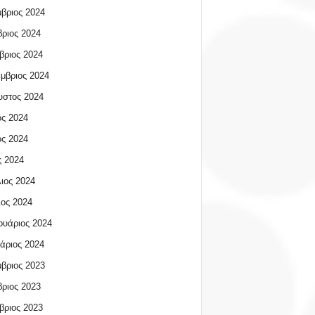
βριος 2024
ριος 2024
βριος 2024
μβριος 2024
υστος 2024
ος 2024
ος 2024
 2024
ιος 2024
ος 2024
υάριος 2024
άριος 2024
βριος 2023
ριος 2023
βριος 2023