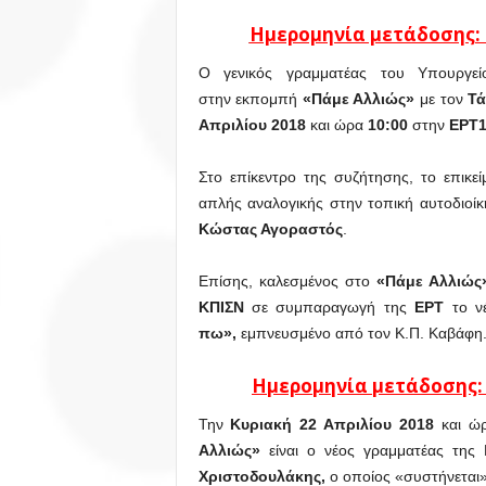
Ημερομηνία μετάδοσης: Σ
Ο γενικός γραμματέας του Υπουργε
στην εκπομπή
«Πάμε Αλλιώς»
με τον
Τά
Απριλίου 2018
και ώρα
10:00
στην
ΕΡΤ1
Στο επίκεντρο της συζήτησης, το επικε
απλής αναλογικής στην τοπική αυτοδιοίκ
Κώστας Αγοραστός
.
Επίσης, καλεσμένος στο
«Πάμε Αλλιώ
ΚΠΙΣΝ
σε συμπαραγωγή της
ΕΡΤ
το ν
πω»,
εμπνευσμένο από τον Κ.Π. Καβάφη. 
Ημερομηνία μετάδοσης: Κ
Την
Κυριακή 22 Απριλίου 2018
και ώ
Αλλιώς»
είναι ο νέος γραμματέας της 
Χριστοδουλάκης,
ο οποίος «συστήνεται»