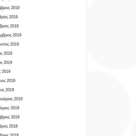
βριος 2019
ριος 2019
βριος 2019
μβριος 2019
υστος 2019
ος 2019
ος 2019
 2019
ιος 2019
ος 2019
υάριος 2019
άριος 2019
βριος 2018
ριος 2018
βριος 2018