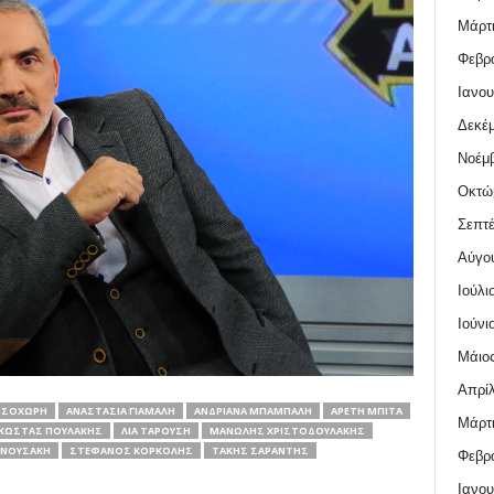
Μάρτι
Φεβρο
Ιανου
Δεκέμ
Νοέμβ
Οκτώ
Σεπτέ
Αύγο
Ιούλι
Ιούνι
Μάιος
Απρίλ
ΣΣΟΧΏΡΗ
ΑΝΑΣΤΑΣΊΑ ΓΙΆΜΑΛΗ
ΑΝΔΡΙΆΝΑ ΜΠΆΜΠΑΛΗ
ΑΡΕΤΉ ΜΠΊΤΑ
Μάρτι
ΚΏΣΤΑΣ ΠΟΥΛΆΚΗΣ
ΛΊΑ ΤΑΡΟΎΣΗ
ΜΑΝΏΛΗΣ ΧΡΙΣΤΟΔΟΥΛΆΚΗΣ
ΑΝΟΥΣΆΚΗ
ΣΤΈΦΑΝΟΣ ΚΟΡΚΟΛΉΣ
ΤΆΚΗΣ ΣΑΡΆΝΤΗΣ
Φεβρο
Ιανου