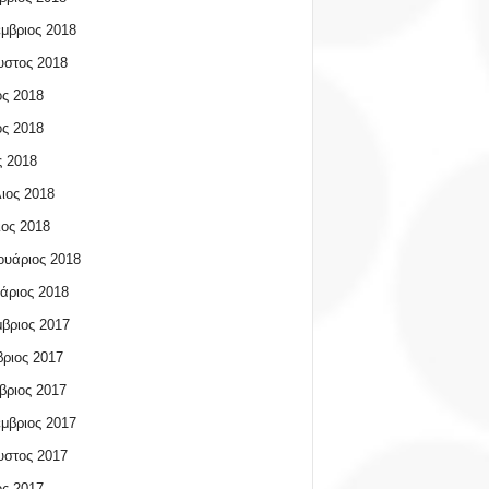
μβριος 2018
υστος 2018
ος 2018
ος 2018
 2018
ιος 2018
ος 2018
υάριος 2018
άριος 2018
βριος 2017
ριος 2017
βριος 2017
μβριος 2017
υστος 2017
ος 2017