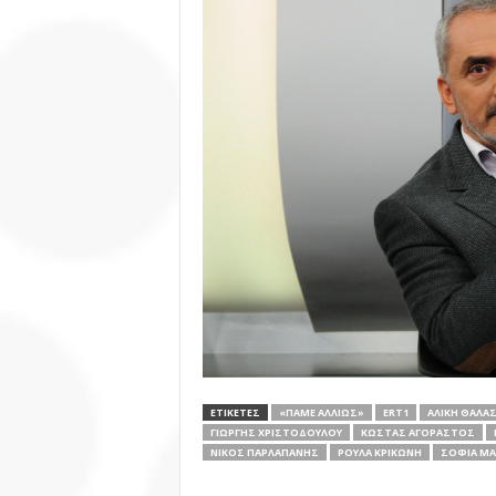
ΕΤΙΚΕΤΕΣ
«ΠΆΜΕ ΑΛΛΙΏΣ»
ERT1
ΑΛΊΚΗ ΘΑΛΑ
ΓΙΏΡΓΗΣ ΧΡΙΣΤΟΔΟΎΛΟΥ
ΚΏΣΤΑΣ ΑΓΟΡΑΣΤΌΣ
ΝΊΚΟΣ ΠΑΡΛΑΠΆΝΗΣ
ΡΟΎΛΑ ΚΡΙΚΏΝΗ
ΣΟΦΊΑ Μ