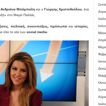
Σεπτέ
η
Ανδριάνα Μπάμπαλη
και ο
Γιώργης Χριστοδούλου,
ένα
Αύγο
οιξη» στο Μικρό Παλλάς.
Ιούλι
Ιούνι
ήσεις
,
πολιτική,
συνεντεύξεις,
πρόσωπα
και
ιστορίες
,
με όλα τα νέα των
social
media
.
Μάιος
Απρίλ
Μάρτι
Φεβρο
Ιανου
Δεκέμ
Νοέμβ
Οκτώ
Σεπτέ
Αύγο
Ιούλι