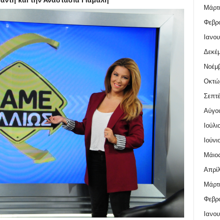
άντη και την Αναστασία Γιάμαλη
Μάρτι
Φεβρο
Ιανου
Δεκέμ
Νοέμβ
Οκτώ
Σεπτέ
Αύγο
Ιούλι
Ιούνι
Μάιος
Απρίλ
Μάρτι
Φεβρο
Ιανου