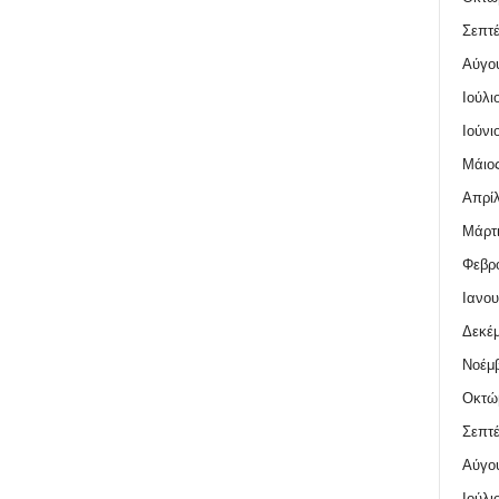
Σεπτέ
Αύγο
Ιούλι
Ιούνι
Μάιος
Απρίλ
Μάρτι
Φεβρο
Ιανου
Δεκέμ
Νοέμβ
Οκτώ
Σεπτέ
Αύγο
Ιούλι