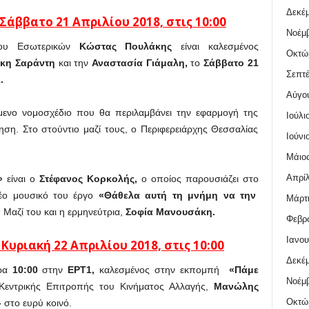
Δεκέμ
άββατο 21 Απριλίου 2018, στις 10:00
Νοέμβ
ίου Εσωτερικών
Κώστας Πουλάκης
είναι καλεσμένος
Οκτώ
κη Σαράντη
και την
Αναστασία Γιάμαλη
,
το
Σάββατο 21
Σεπτέ
.
Αύγο
ίμενο νομοσχέδιο που θα περιλαμβάνει την εφαρμογή της
Ιούλι
ηση. Στο στούντιο μαζί τους, ο Περιφερειάρχης Θεσσαλίας
Ιούνι
Μάιος
Απρίλ
ς»
είναι
ο
Στέφανος Κορκολής,
ο οποίος παρουσιάζει στο
έο μουσικό του έργο
«Θάθελα αυτή τη μνήμη να την
Μάρτι
Μαζί του και η ερμηνεύτρια,
Σοφία Μανουσάκη.
Φεβρο
Ιανου
υριακή 22 Απριλίου 2018, στις 10:00
Δεκέμ
ρα
10:00
στην
ΕΡΤ1,
καλεσμένος στην εκπομπή
«Πάμε
Νοέμβ
Κεντρικής Επιτροπής του Κινήματος Αλλαγής,
Μανώλης
Οκτώ
 στο ευρύ κοινό.