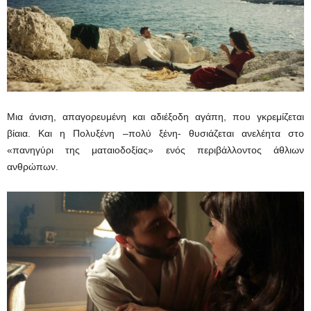
Μια άνιση, απαγορευμένη και αδιέξοδη αγάπη, που γκρεμίζεται
βίαια. Και η Πολυξένη –πολύ ξένη- θυσιάζεται ανελέητα στο
«πανηγύρι της ματαιοδοξίας» ενός περιβάλλοντος άθλιων
ανθρώπων.