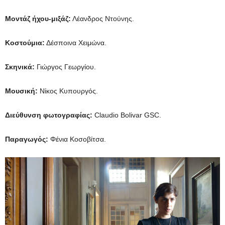
Μοντάζ ήχου-μιξάζ:
Λέανδρος Ντούνης.
Κοστούμια:
Δέσποινα Χειμώνα.
Σκηνικά:
Γιώργος Γεωργίου.
Μουσική:
Νίκος Κυπουργός.
Διεύθυνση φωτογραφίας:
Claudio Bolivar GSC.
Παραγωγός:
Φένια Κοσοβίτσα.