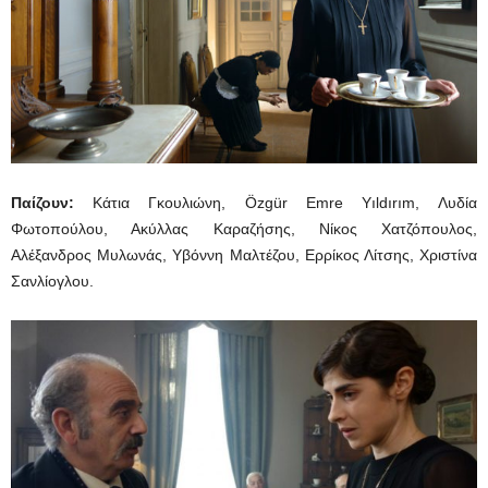
Παίζουν:
Κάτια Γκουλιώνη, Özgür Emre Yıldırım, Λυδία
Φωτοπούλου, Ακύλλας Καραζήσης, Νίκος Χατζόπουλος,
Αλέξανδρος Μυλωνάς, Υβόννη Μαλτέζου, Ερρίκος Λίτσης, Χριστίνα
Σανλίογλου.