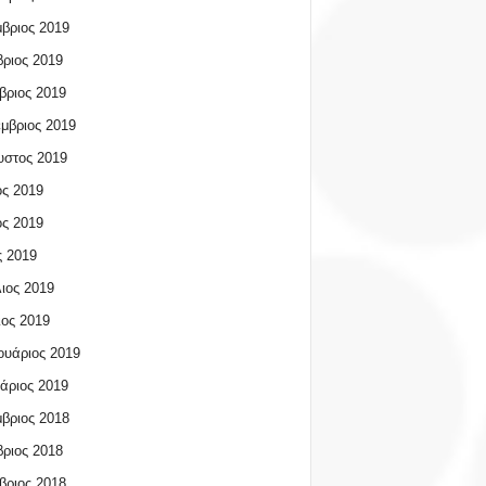
βριος 2019
ριος 2019
βριος 2019
μβριος 2019
υστος 2019
ος 2019
ος 2019
 2019
ιος 2019
ος 2019
υάριος 2019
άριος 2019
βριος 2018
ριος 2018
βριος 2018