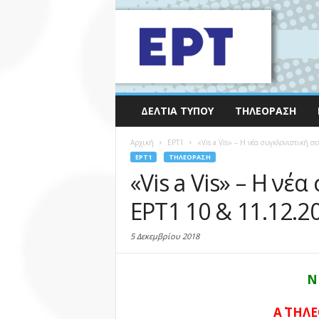
ΔΕΛΤΊΑ ΤΎΠΟΥ
ΤΗΛΕΌΡΑΣΗ
Αρχική
EΡΤ1
«Vis a Vis» – Η νέα συγκλονιστική σε
EΡΤ1
ΤΗΛΕΌΡΑΣΗ
«Vis a Vis» – Η νέ
ΕΡΤ1 10 & 11.12.2
5 Δεκεμβρίου 2018
Ν
Α΄ ΤΗ