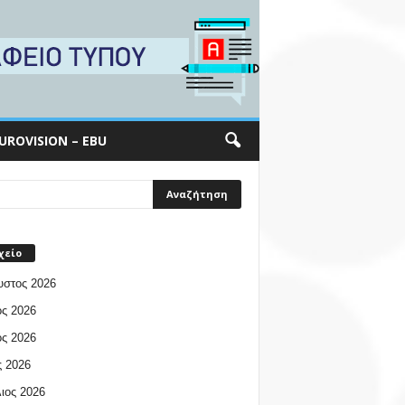
UROVISION – EBU
χείο
υστος 2026
ος 2026
ος 2026
 2026
ιος 2026