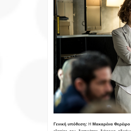
Γενική υπόθεση:
Η
Μακαρένα Φερέιρο
εξαιτίας του διαπράττει διάφορα αδική