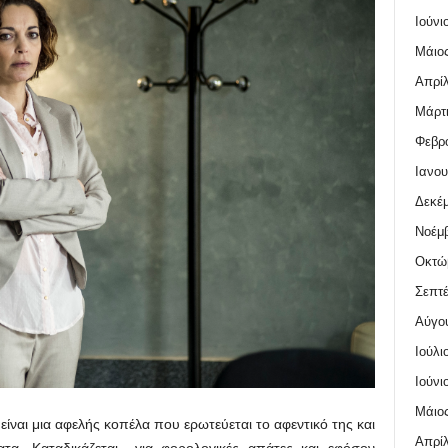
Ιούνι
Μάιος
Απρίλ
Μάρτι
Φεβρο
Ιανου
Δεκέμ
Νοέμβ
Οκτώ
Σεπτέ
Αύγο
Ιούλι
Ιούνι
Μάιος
είναι μια αφελής κοπέλα που ερωτεύεται το αφεντικό της και
Απρίλ
ματα. Καταδικάζεται για φορολογικές απάτες και εφόσον