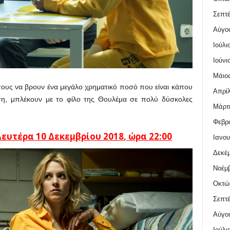
Σεπτέ
Αύγο
Ιούλι
Ιούνι
Μάιος
 τους να βρουν ένα μεγάλο χρηματικό ποσό που είναι κάπου
Απρίλ
η, μπλέκουν με το φίλο της Θουλέμα σε πολύ δύσκολες
Μάρτι
Φεβρο
ευτέρα 10 Δεκεμβρίου 2018
,
ώρα
22:00
Ιανου
Δεκέμ
Νοέμβ
Οκτώ
Σεπτέ
Αύγο
Ιούλι