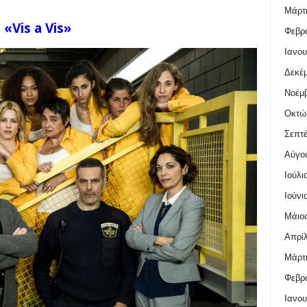
Μάρτι
«
Vis
a
Vis
»
Φεβρο
Ιανου
Δεκέμ
Νοέμβ
Οκτώ
Σεπτέ
Αύγο
Ιούλι
Ιούνι
Μάιος
Απρίλ
Μάρτι
Φεβρο
Ιανου