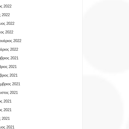
ος 2022
 2022
ιος 2022
ος 2022
υάριος 2022
άριος 2022
βριος 2021
ριος 2021
βριος 2021
μβριος 2021
υστος 2021
ος 2021
ος 2021
 2021
ιος 2021