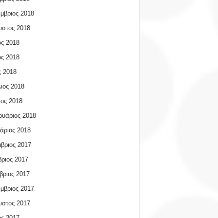
μβριος 2018
υστος 2018
ος 2018
ος 2018
 2018
ιος 2018
ος 2018
υάριος 2018
άριος 2018
βριος 2017
ριος 2017
βριος 2017
μβριος 2017
υστος 2017
ος 2017