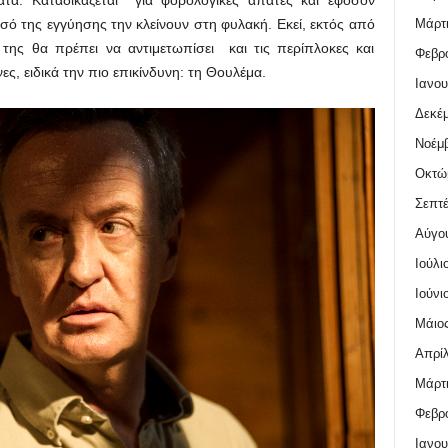
Μάρτι
σό της εγγύησης την κλείνουν στη φυλακή. Εκεί, εκτός από
της θα πρέπει να αντιμετωπίσει και τις περίπλοκες και
Φεβρο
ς, ειδικά την πιο επικίνδυνη: τη Θουλέμα.
Ιανου
Δεκέμ
Νοέμβ
Οκτώ
Σεπτέ
Αύγο
Ιούλι
Ιούνι
Μάιος
Απρίλ
Μάρτι
Φεβρο
Ιανου