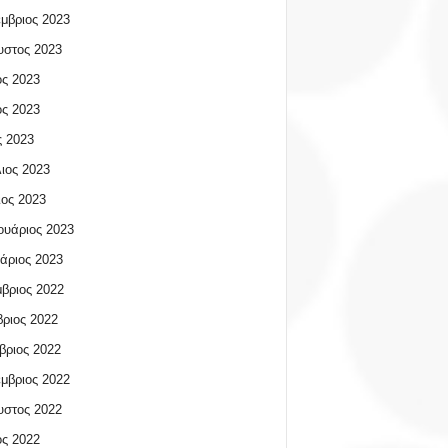
μβριος 2023
υστος 2023
ος 2023
ος 2023
 2023
ιος 2023
ος 2023
υάριος 2023
άριος 2023
βριος 2022
ριος 2022
βριος 2022
μβριος 2022
υστος 2022
ος 2022