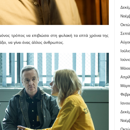
Δεκέμ
Νοέμβ
Οκτώ
Σεπτέ
μόνος τρόπος να επιβιώσει στη φυλακή τα επτά χρόνια της
Αύγο
άξει, να γίνει ένας άλλος άνθρωπος.
Ιούλι
Ιούνι
Μάιος
Απρίλ
Μάρτι
Φεβρο
Ιανου
Δεκέμ
Νοέμβ
Οκτώ