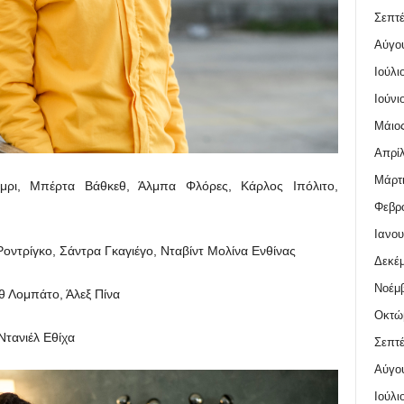
Σεπτέ
Αύγο
Ιούλι
Ιούνι
Μάιος
Απρίλ
Μάρτι
ίμρι, Μπέρτα Βάθκεθ, Άλμπα Φλόρες, Κάρλος Ιπόλιτο,
Φεβρο
Ιανου
οντρίγκο, Σάντρα Γκαγιέγο, Νταβίντ Μολίνα Ενθίνας
Δεκέμ
Νοέμβ
 Λομπάτο, Άλεξ Πίνα
Οκτώ
Ντανιέλ Εθίχα
Σεπτέ
Αύγο
Ιούλι