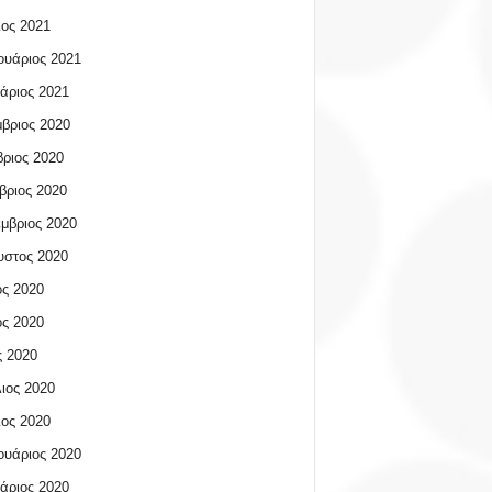
ος 2021
υάριος 2021
άριος 2021
βριος 2020
ριος 2020
βριος 2020
μβριος 2020
υστος 2020
ος 2020
ος 2020
 2020
ιος 2020
ος 2020
υάριος 2020
άριος 2020