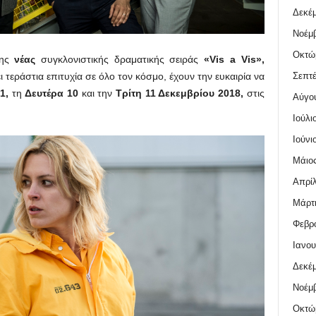
Δεκέμ
Νοέμβ
Οκτώ
της
νέας
συγκλονιστικής δραματικής σειράς
«Vis a Vis»,
Σεπτέ
τεράστια επιτυχία σε όλο τον κόσμο, έχουν την ευκαιρία να
1,
τη
Δευτέρα 10
και την
Τρίτη 11 Δεκεμβρίου 2018,
στις
Αύγο
Ιούλι
Ιούνι
Μάιος
Απρίλ
Μάρτι
Φεβρο
Ιανου
Δεκέμ
Νοέμβ
Οκτώ