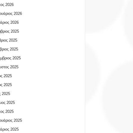
ος 2026
υάριος 2026
άριος 2026
βριος 2025
ριος 2025
βριος 2025
μβριος 2025
υστος 2025
ος 2025
ος 2025
 2025
ιος 2025
ος 2025
υάριος 2025
άριος 2025