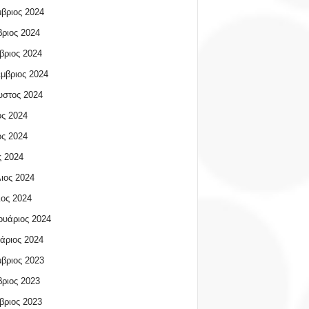
βριος 2024
ριος 2024
βριος 2024
μβριος 2024
υστος 2024
ος 2024
ος 2024
 2024
ιος 2024
ος 2024
υάριος 2024
άριος 2024
βριος 2023
ριος 2023
βριος 2023