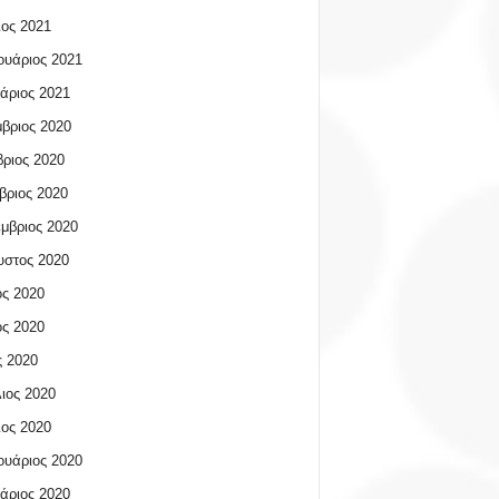
ος 2021
υάριος 2021
άριος 2021
βριος 2020
ριος 2020
βριος 2020
μβριος 2020
υστος 2020
ος 2020
ος 2020
 2020
ιος 2020
ος 2020
υάριος 2020
άριος 2020