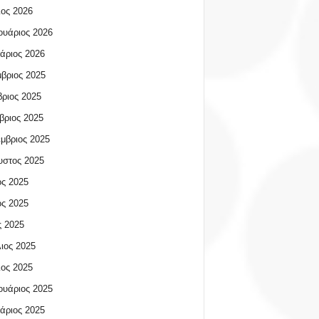
ος 2026
υάριος 2026
άριος 2026
βριος 2025
ριος 2025
βριος 2025
μβριος 2025
υστος 2025
ος 2025
ος 2025
 2025
ιος 2025
ος 2025
υάριος 2025
άριος 2025