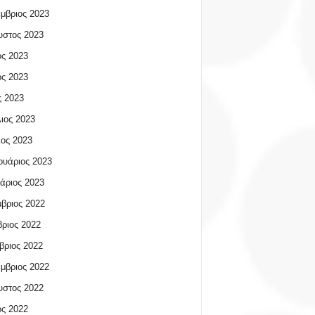
μβριος 2023
υστος 2023
ος 2023
ος 2023
 2023
ιος 2023
ος 2023
υάριος 2023
άριος 2023
βριος 2022
ριος 2022
βριος 2022
μβριος 2022
υστος 2022
ος 2022