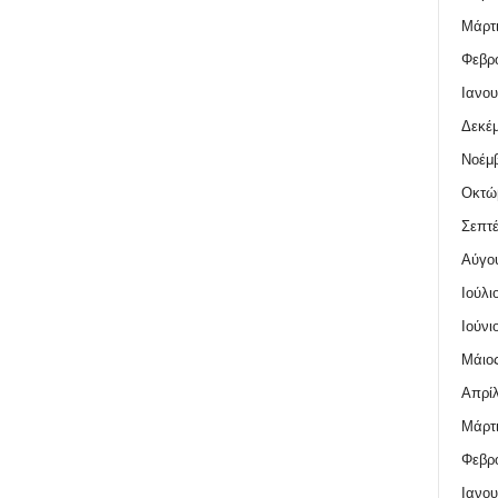
Μάρτι
Φεβρο
Ιανου
Δεκέμ
Νοέμβ
Οκτώ
Σεπτέ
Αύγο
Ιούλι
Ιούνι
Μάιος
Απρίλ
Μάρτι
Φεβρο
Ιανου