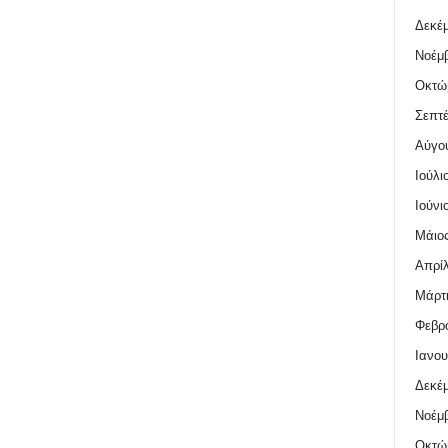
Δεκέμ
Νοέμβ
Οκτώ
Σεπτέ
Αύγο
Ιούλι
Ιούνι
Μάιος
Απρίλ
Μάρτι
Φεβρο
Ιανου
Δεκέμ
Νοέμβ
Οκτώ