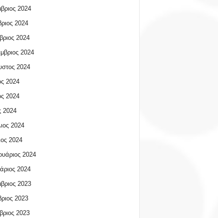
βριος 2024
ριος 2024
βριος 2024
μβριος 2024
υστος 2024
ος 2024
ος 2024
 2024
ιος 2024
ος 2024
υάριος 2024
άριος 2024
βριος 2023
ριος 2023
βριος 2023