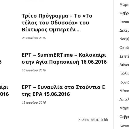
Μάρτι
Φεβρο
Τρίτο Πρόγραμμα – Το «Το
τέλος του Οδυσσέα» του
Ιανου
Βίκτωρος Ομπερτέν...
Δεκέμ
26 Ιουνίου 2016
Νοέμβ
Οκτώ
ΕΡΤ – SummERTime – Καλοκαίρι
Σεπτέ
6
στην Αγία Παρασκευή 16.06.2016
Αύγο
16 Ιουνίου 2016
Ιούλι
Ιούνι
ίρι
ΕΡΤ – Συναυλία στο Στούντιο Ε
Μάιος
016
της ΕΡΑ 15.06.2016
Απρίλ
15 Ιουνίου 2016
Μάρτι
Φεβρο
Σελίδα 54 από 55
Ιανου