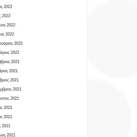
ος 2022
 2022
ιος 2022
ος 2022
υάριος 2022
άριος 2022
βριος 2021
ριος 2021
βριος 2021
μβριος 2021
υστος 2021
ος 2021
ος 2021
 2021
ιος 2021