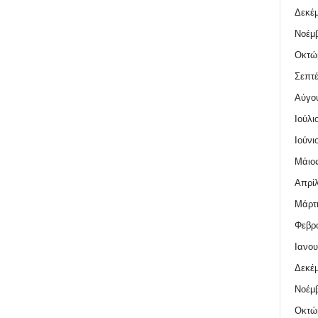
Δεκέμ
Νοέμβ
Οκτώ
Σεπτέ
Αύγο
Ιούλι
Ιούνι
Μάιος
Απρίλ
Μάρτι
Φεβρο
Ιανου
Δεκέμ
Νοέμβ
Οκτώ