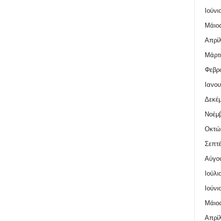
Ιούνι
Μάιος
Απρίλ
Μάρτι
Φεβρο
Ιανου
Δεκέμ
Νοέμβ
Οκτώ
Σεπτέ
Αύγο
Ιούλι
Ιούνι
Μάιος
Απρίλ