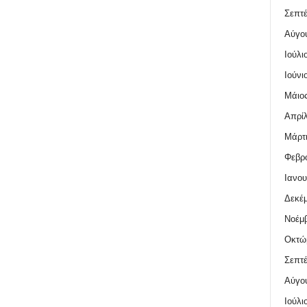
Σεπτέ
Αύγο
Ιούλι
Ιούνι
Μάιος
Απρίλ
Μάρτι
Φεβρο
Ιανου
Δεκέμ
Νοέμβ
Οκτώ
Σεπτέ
Αύγο
Ιούλι