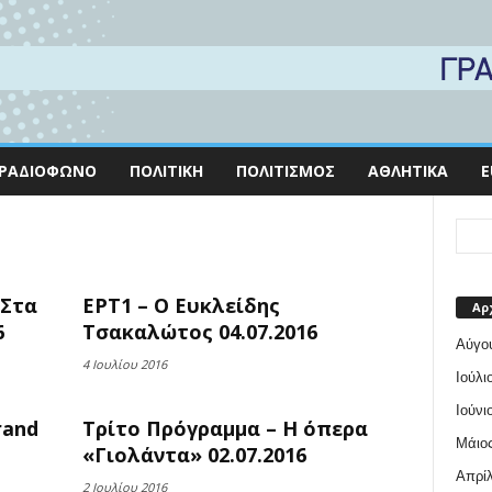
ΡΑΔΙΌΦΩΝΟ
ΠΟΛΙΤΙΚΉ
ΠΟΛΙΤΙΣΜΌΣ
ΑΘΛΗΤΙΚΆ
E
«Στα
ΕΡΤ1 – Ο Ευκλείδης
Αρ
6
Τσακαλώτος 04.07.2016
Αύγο
4 Ιουλίου 2016
Ιούλι
Ιούνι
rand
Τρίτο Πρόγραμμα – Η όπερα
Μάιος
«Γιολάντα» 02.07.2016
Απρίλ
2 Ιουλίου 2016