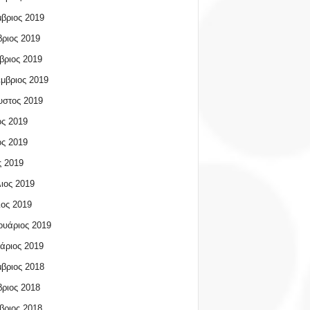
βριος 2019
ριος 2019
βριος 2019
μβριος 2019
υστος 2019
ος 2019
ος 2019
 2019
ιος 2019
ος 2019
υάριος 2019
άριος 2019
βριος 2018
ριος 2018
βριος 2018