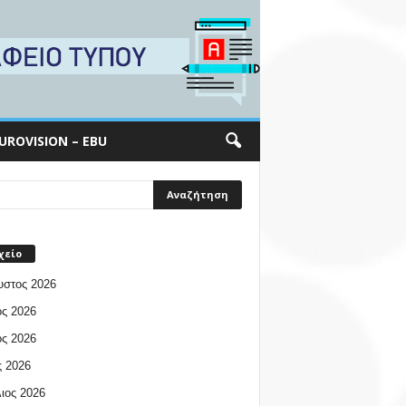
UROVISION – EBU
χείο
υστος 2026
ος 2026
ος 2026
 2026
ιος 2026