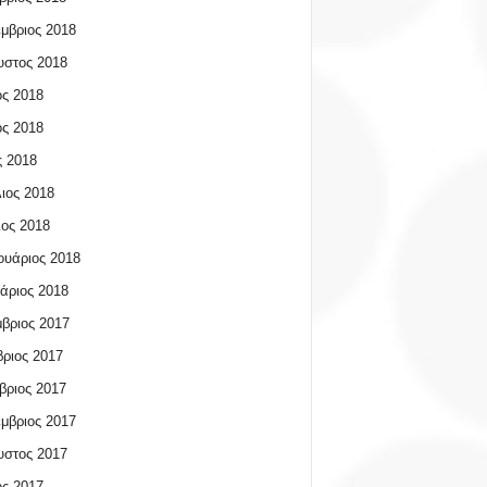
μβριος 2018
υστος 2018
ος 2018
ος 2018
 2018
ιος 2018
ος 2018
υάριος 2018
άριος 2018
βριος 2017
ριος 2017
βριος 2017
μβριος 2017
υστος 2017
ος 2017