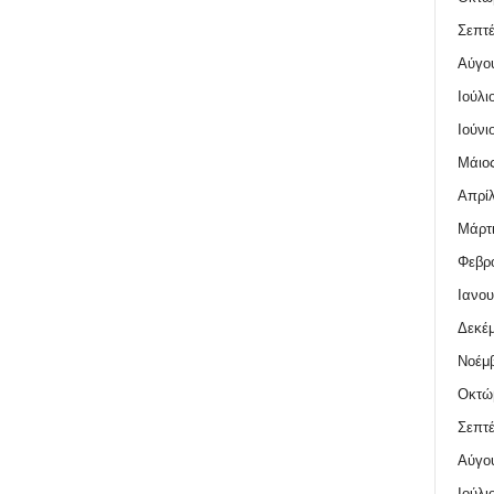
Σεπτέ
Αύγο
Ιούλι
Ιούνι
Μάιος
Απρίλ
Μάρτι
Φεβρο
Ιανου
Δεκέμ
Νοέμβ
Οκτώ
Σεπτέ
Αύγο
Ιούλι