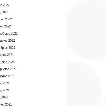
ος 2022
 2022
ιος 2022
ος 2022
υάριος 2022
άριος 2022
βριος 2021
ριος 2021
βριος 2021
μβριος 2021
υστος 2021
ος 2021
ος 2021
 2021
ιος 2021