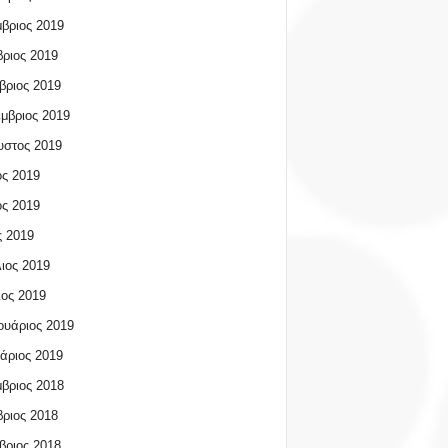
βριος 2019
ριος 2019
βριος 2019
μβριος 2019
υστος 2019
ος 2019
ος 2019
 2019
ιος 2019
ος 2019
υάριος 2019
άριος 2019
βριος 2018
ριος 2018
βριος 2018