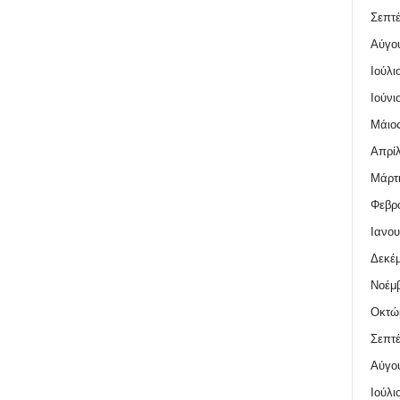
Σεπτέ
Αύγο
Ιούλι
Ιούνι
Μάιος
Απρίλ
Μάρτι
Φεβρο
Ιανου
Δεκέμ
Νοέμβ
Οκτώ
Σεπτέ
Αύγο
Ιούλι