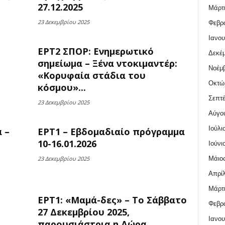
27.12.2025
Μάρτι
23 Δεκεμβρίου 2025
Φεβρο
Ιανου
ΕΡΤ2 ΣΠΟΡ: Ενημερωτικό
Δεκέμ
σημείωμα – Ξένα ντοκιμαντέρ:
Νοέμβ
«Κορυφαία στάδια του
Οκτώ
κόσμου»...
Σεπτέ
23 Δεκεμβρίου 2025
Αύγο
Ιούλι
 –
ΕΡΤ1 – Εβδομαδιαίο πρόγραμμα
10-16.01.2026
Ιούνι
Μάιος
23 Δεκεμβρίου 2025
Απρίλ
Μάρτι
ΕΡΤ1: «Μαμά-δες» – Το Σάββατο
Φεβρο
27 Δεκεμβρίου 2025,
Ιανου
παρουσιάστρια η Δώρα...