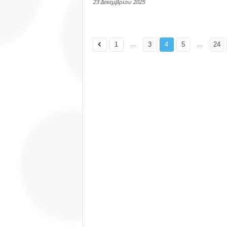
23 Δεκεμβρίου 2025
...
...
1
3
4
5
24