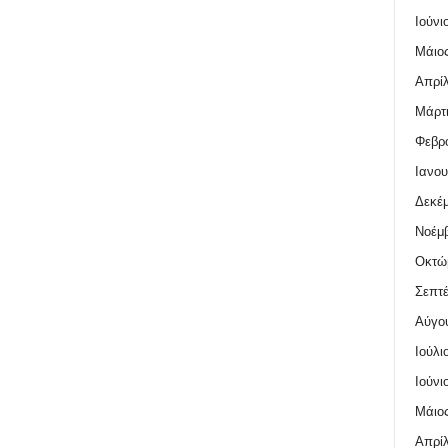
Ιούνι
Μάιος
Απρίλ
Μάρτι
Φεβρο
Ιανου
Δεκέμ
Νοέμβ
Οκτώ
Σεπτέ
Αύγο
Ιούλι
Ιούνι
Μάιος
Απρίλ