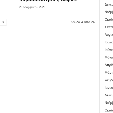
Δεκέμ
23 Δεκεμβρίου 2025
Νοέμβ
Οκτώ
Σελίδα 4 από 24
Σεπτέ
Αύγο
Ιούλι
Ιούνι
Μάιος
Απρίλ
Μάρτι
Φεβρο
Ιανου
Δεκέμ
Νοέμβ
Οκτώ