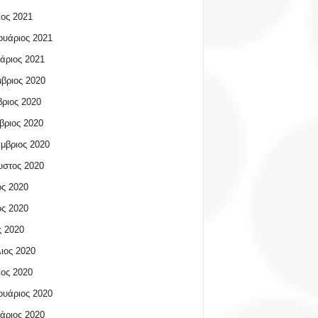
ος 2021
υάριος 2021
άριος 2021
βριος 2020
ριος 2020
βριος 2020
μβριος 2020
υστος 2020
ος 2020
ος 2020
 2020
ιος 2020
ος 2020
υάριος 2020
άριος 2020