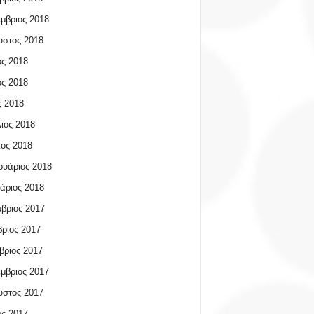
μβριος 2018
υστος 2018
ος 2018
ος 2018
 2018
ιος 2018
ος 2018
υάριος 2018
άριος 2018
βριος 2017
ριος 2017
βριος 2017
μβριος 2017
υστος 2017
ος 2017