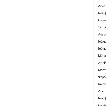
Δεκέμ
Νοέμβ
Οκτώ
Σεπτέ
Αύγο
Ιούλι
Ιούνι
Μάιος
Απρίλ
Μάρτι
Φεβρο
Ιανου
Δεκέμ
Νοέμβ
Οκτώ