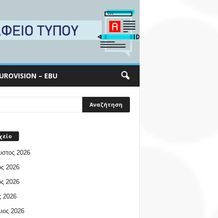
UROVISION – EBU
χείο
υστος 2026
ος 2026
ος 2026
 2026
ιος 2026