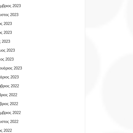
μβριος 2023
υστος 2023
ος 2023
ος 2023
 2023
ιος 2023
ος 2023
υάριος 2023
άριος 2023
βριος 2022
ριος 2022
βριος 2022
μβριος 2022
υστος 2022
ος 2022