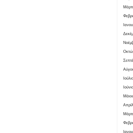
Μάρτι
Φεβρο
Ιανου
Δεκέμ
Νοέμβ
Οκτώ
Σεπτέ
Αύγο
Ιούλι
Ιούνι
Μάιος
Απρίλ
Μάρτι
Φεβρο
Ιανου