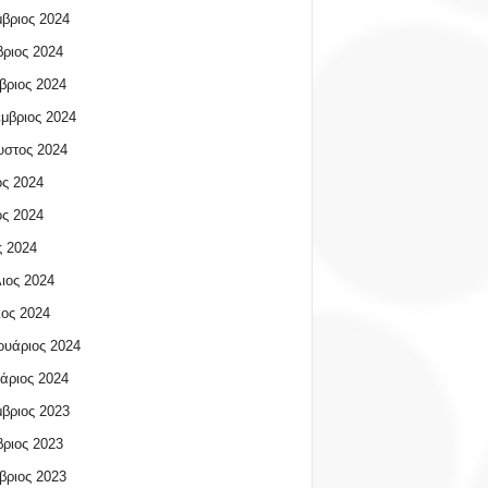
βριος 2024
ριος 2024
βριος 2024
μβριος 2024
υστος 2024
ος 2024
ος 2024
 2024
ιος 2024
ος 2024
υάριος 2024
άριος 2024
βριος 2023
ριος 2023
βριος 2023