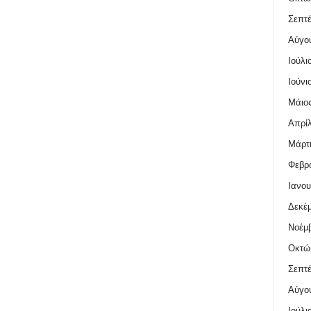
Σεπτέ
Αύγο
Ιούλι
Ιούνι
Μάιος
Απρίλ
Μάρτι
Φεβρο
Ιανου
Δεκέμ
Νοέμβ
Οκτώ
Σεπτέ
Αύγο
Ιούλι