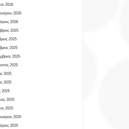
ος 2026
υάριος 2026
άριος 2026
βριος 2025
ριος 2025
βριος 2025
μβριος 2025
υστος 2025
ος 2025
ος 2025
 2025
ιος 2025
ος 2025
υάριος 2025
άριος 2025