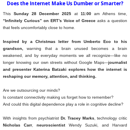
Does the Internet Make Us Dumber or Smarter?
This
Sunday 28 December 2025
at
11:00
am Athens time,
“Infinitely Curious” on ERT’s Voice of Greece
asks a question
that feels uncomfortably close to home.
Inspired by a Christmas letter from Umberto Eco to his
grandson,
warning that a brain unused becomes a brain
weakened, and by everyday moments we all recognize—like no
longer knowing our own streets without Google Maps—
journalist
and presenter Katerina Batzaki explores how the internet is
reshaping our memory, attention, and thinking.
Are we outsourcing our minds?
Is constant connectivity making us forget how to remember?
And could this digital dependence play a role in cognitive decline?
With insights from psychiatrist
Dr. Tracey Marks
, technology critic
Nicholas Carr
,
neuroscientist
Wendy Suzuki, and Harvard