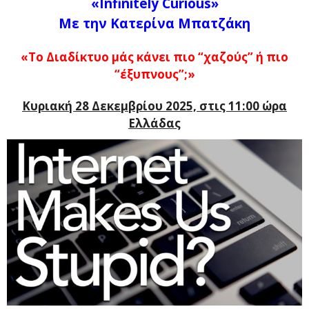
«Infinitely Curious»
Με την Κατερίνα Μπατζάκη
«Το Διαδίκτυο μάς κάνει πιο “χαζούς” ή πιο
“έξυπνους”;
»
Κυριακή 28 Δεκεμβρίου 2025, στις 11:00 ώρα
Ελλάδας