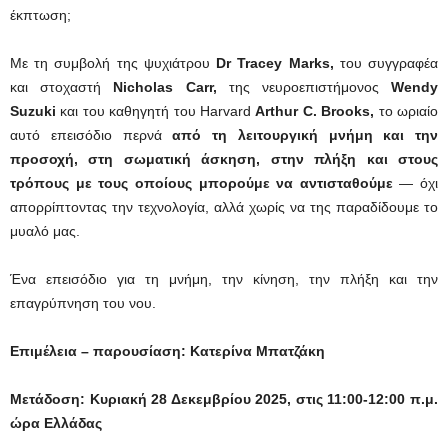
έκπτωση;
Με τη συμβολή της ψυχιάτρου
Dr Tracey Marks,
του συγγραφέα
και στοχαστή
Nicholas Carr,
της νευροεπιστήμονος
Wendy
Suzuki
και του καθηγητή του Harvard
Arthur C. Brooks,
το ωριαίο
αυτό επεισόδιο περνά
από τη λειτουργική μνήμη και την
προσοχή, στη σωματική άσκηση,
σ
την πλήξη και
σ
τους
τρόπους με τους οποίους μπορούμε να αντισταθούμε
— όχι
απορρίπτοντας την τεχνολογία, αλλά χωρίς να της παραδίδουμε το
μυαλό μας.
Ένα επεισόδιο για τη μνήμη, την κίνηση, την πλήξη και την
επαγρύπνηση του νου.
Επιμέλεια – παρουσίαση: Κατερίνα Μπατζάκη
Μετάδοση: Κυριακή 28 Δεκεμβρίου 2025,
στις
11:00-12:00 π.μ.
ώρα Ελλάδας