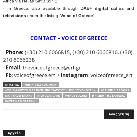
Africa via Hellas Sat 3 39° E
· In Greece, also available through
DAB+ digital radios
and
televisions
under the listing ‘
Voice of Greece
’.
CONTACT – VOICE OF GREECE
·
Phone:
(+30) 210 6066815, (+30) 210 6066816, (+30)
210 6066238
·
Email
: thevoiceofgreece@ert.gr
·
Fb
: voiceofgreece.ert /
Instagram
: voiceofgreece_ert
ΕΤΙΚΕΤΕΣ
«INFINITELY CURIOUS»
«ΤΟ ΔΙΑΔΊΚΤΥΟ ΜΆΣ ΚΆΝΕΙ ΠΙΟ "ΧΑΖΟΎΣ" Ή ΠΙΟ "ΈΞΥΠΝΟΥΣ";»
ARTHUR C. BROOKS
DR. TRACEY MARKS
NICHOLAS CARR
WENDY SUZUKI
Η ΦΩΝΗ ΤΗΣ ΕΛΛΑΔΑΣ
ΚΑΤΕΡΊΝΑ ΜΠΑΤΖΆΚΗ
Αρχείο