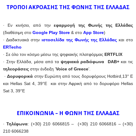
ΤΡΟΠΟΙ ΑΚΡΟΑΣΗΣ ΤΗΣ ΦΩΝΗΣ ΤΗΣ ΕΛΛΑΔΑΣ
· Εν κινήσει, από την
εφαρμογή της Φωνής της Ελλάδας
(διαθέσιμη στο
Google Play Store
& στο
App Store
)
· Διαδικτυακά στην
ιστοσελίδα της Φωνής της Ελλάδας
και στο
ERTecho
· Σε όλο τον κόσμο μέσω της ψηφιακής πλατφόρμας
ERTFLIX
· Στην Ελλάδα, μέσα από τα
ψηφιακά ραδιόφωνα DAB+
και τις
τηλεοράσεις
στην ένδειξη ‘
Voice of Greece
’.
·
Δορυφορικά
στην Ευρώπη από τους δορυφόρους Hotbird,13° E
και Hellas Sat 4, 39°E και στην Αφρική από το δορυφόρο Hellas
Sat 3, 39°E
ΕΠΙΚΟΙΝΩΝΙΑ – Η ΦΩΝΗ ΤΗΣ ΕΛΛΑΔΑΣ
·
Τηλέφωνα
: (+30) 210 6066815 – (+30) 210 6066816 – (+30)
210 6066238