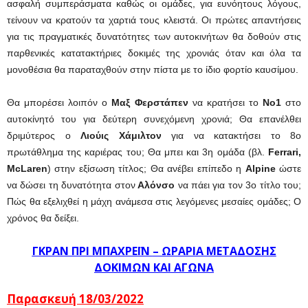
ασφαλή συμπεράσματα καθώς οι ομάδες, για ευνόητους λόγους,
τείνουν να κρατούν τα χαρτιά τους κλειστά. Οι πρώτες απαντήσεις
για τις πραγματικές δυνατότητες των αυτοκινήτων θα δοθούν στις
παρθενικές κατατακτήριες δοκιμές της χρονιάς όταν και όλα τα
μονοθέσια θα παραταχθούν στην πίστα με το ίδιο φορτίο καυσίμου.
Θα μπορέσει λοιπόν ο
Μαξ Φερστάπεν
να κρατήσει το
Νο1
στο
αυτοκίνητό του για δεύτερη συνεχόμενη χρονιά; Θα επανέλθει
δριμύτερος ο
Λιούις Χάμιλτον
για να κατακτήσει το 8ο
πρωτάθλημα της καριέρας του; Θα μπει και 3η ομάδα (βλ.
Ferrari,
McLaren
) στην εξίσωση τίτλος; Θα ανέβει επίπεδο η
Alpine
ώστε
να δώσει τη δυνατότητα στον
Αλόνσο
να πάει για τον 3ο τίτλο του;
Πώς θα εξελιχθεί η μάχη ανάμεσα στις λεγόμενες μεσαίες ομάδες; Ο
χρόνος θα δείξει.
ΓΚΡΑΝ ΠΡΙ ΜΠΑΧΡΕΪΝ
– ΩΡΑΡΙΑ ΜΕΤΑΔΟΣΗΣ
ΔΟΚΙΜΩΝ ΚΑΙ ΑΓΩΝΑ
Παρασκευή 18/03/2022