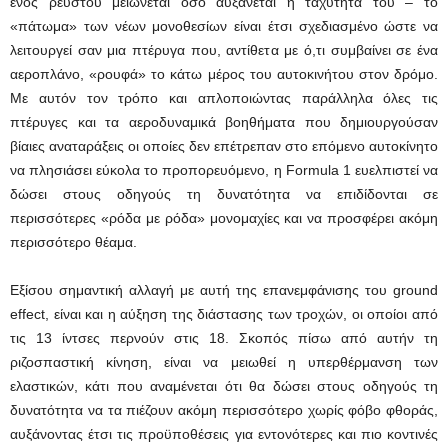
ενός ρευστού μειώνεται όσο αυξάνεται η ταχύτητά του – το
«πάτωμα» των νέων μονοθεσίων είναι έτσι σχεδιασμένο ώστε να
λειτουργεί σαν μια πτέρυγα που, αντίθετα με ό,τι συμβαίνει σε ένα
αεροπλάνο, «ρουφά» το κάτω μέρος του αυτοκινήτου στον δρόμο.
Με αυτόν τον τρόπο και απλοποιώντας παράλληλα όλες τις
πτέρυγες και τα αεροδυναμικά βοηθήματα που δημιουργούσαν
βίαιες αναταράξεις οι οποίες δεν επέτρεπαν στο επόμενο αυτοκίνητο
να πλησιάσει εύκολα το προπορευόμενο, η Formula 1 ευελπιστεί να
δώσει στους οδηγούς τη δυνατότητα να επιδίδονται σε
περισσότερες «ρόδα με ρόδα» μονομαχίες και να προσφέρει ακόμη
περισσότερο θέαμα.
Εξίσου σημαντική αλλαγή με αυτή της επανεμφάνισης του ground
effect, είναι και η αύξηση της διάστασης των τροχών, οι οποίοι από
τις 13 ίντσες περνούν στις 18. Σκοπός πίσω από αυτήν τη
ριζοσπαστική κίνηση, είναι να μειωθεί η υπερθέρμανση των
ελαστικών, κάτι που αναμένεται ότι θα δώσει στους οδηγούς τη
δυνατότητα να τα πιέζουν ακόμη περισσότερο χωρίς φόβο φθοράς,
αυξάνοντας έτσι τις προϋποθέσεις για εντονότερες και πιο κοντινές