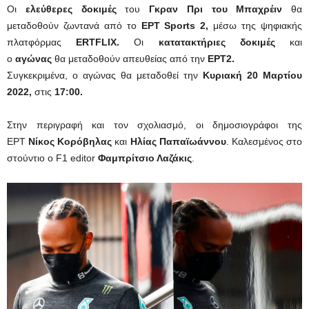
Οι
ελεύθερες δοκιμές
του
Γκραν Πρι του Μπαχρέιν
θα
μεταδοθούν ζωντανά από το
ΕΡΤ Sports 2,
μέσω της ψηφιακής
πλατφόρμας
ERTFLIX.
Οι
κατατακτήριες δοκιμές
και
ο
αγώνας
θα μεταδοθούν απευθείας από την
ΕΡΤ2.
Συγκεκριμένα, ο αγώνας θα μεταδοθεί την
Κυριακή 20 Μαρτίου
2022,
στις
17:00.
Στην περιγραφή και τον σχολιασμό, οι δημοσιογράφοι της
ΕΡΤ
Νίκος Κορόβηλας
και
Ηλίας Παπαϊωάννου
. Καλεσμένος στο
στούντιο ο F1 editor
Φαμπρίτσιο Λαζάκις
.