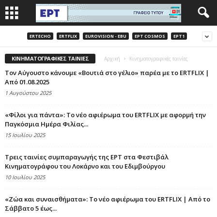
ERTECHO
ERTFLIX
EUROVISION - EBU
EΡΤ COSMOS
EΡΤ1
ΚΙΝΗΜΑΤΟΓΡΑΦΙΚΈΣ ΤΑΙΝΊΕΣ
Αρχική
Κινηματογραφικές ταινίες
Τον Αύγουστο κάνουμε «Βουτιά στο γέλιο» παρέα με το ERTFLIX |
Από 01.08.2025
1 Αυγούστου 2025
«Φίλοι για πάντα»: Το νέο αφιέρωμα του ERTFLIX με αφορμή την
Παγκόσμια Ημέρα Φιλίας...
15 Ιουλίου 2025
Τρεις ταινίες συμπαραγωγής της ΕΡΤ στα Φεστιβάλ
Κινηματογράφου του Λοκάρνο και του Εδιμβούργου
10 Ιουλίου 2025
«Ζώα και συναισθήματα»: Το νέο αφιέρωμα του ERTFLIX | Από το
Σάββατο 5 έως...